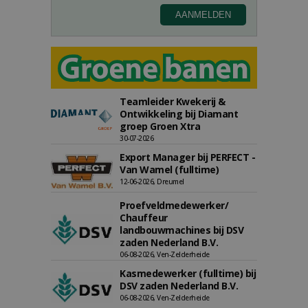
Teamleider Kwekerij &
Ontwikkeling bij Diamant
groep Groen Xtra
30-07-2026
Export Manager bij PERFECT -
Van Wamel (fulltime)
12-06-2026, Dreumel
Proefveldmedewerker/
Chauffeur
landbouwmachines bij DSV
zaden Nederland B.V.
06-08-2026, Ven-Zelderheide
Kasmedewerker (fulltime) bij
DSV zaden Nederland B.V.
06-08-2026, Ven-Zelderheide