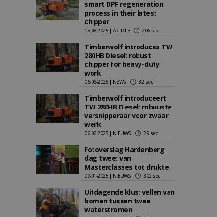
smart DPF regeneration
process in their latest
chipper
18-08-2025 | ARTICLE
206 sec
Timberwolf introduces TW
280HB Diesel: robust
chipper for heavy-duty
work
06-06-2025 | NEWS
32 sec
Timberwolf introduceert
TW 280HB Diesel: robuuste
versnipperaar voor zwaar
werk
06-06-2025 | NIEUWS
29 sec
Fotoverslag Hardenberg
dag twee: van
Masterclasses tot drukte
09-01-2025 | NIEUWS
302 sec
Uitdagende klus: vellen van
bomen tussen twee
waterstromen