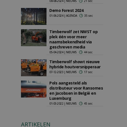
08-08-2024 | NIEUWS
21 sec
Demo Forest 2024
01-06-2024 | AGENDA
35 sec
Timberwolf zet NWST op
plek één voor meer
naamsbekendheid via
geschreven media
05-04-2024 | NIEUWS
44 sec
Timberwolf showt nieuwe
hybride houtversnipperaar
07-12-2023 | NIEUWS
17 sec
Pols aangesteld als
distributeur voor Ransomes
en Jacobsen in België en
Luxemburg
01-03-2022 | NIEUWS
45 sec
ARTIKELEN