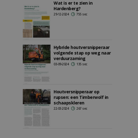
Wat is er te zien in
Hardenberg?
29-12-2024
755 sec
Hybride houtversnipperaar
volgende stap op weg naar
verduurzaming
03-09-2024
135 sec
Houtversnipperaar op
rupsen: een Timberwolf in
schaapskleren
22-03-2024
267 sec