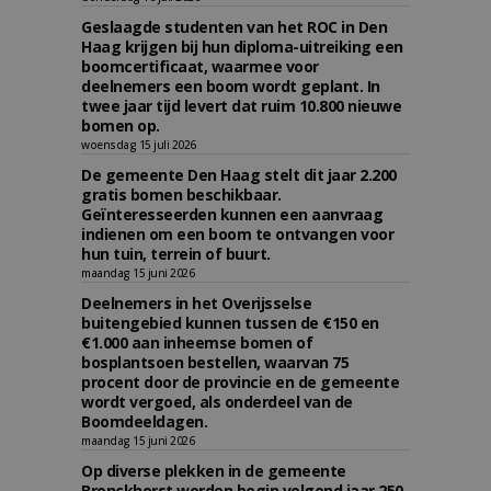
Geslaagde studenten van het ROC in Den
Haag krijgen bij hun diploma-uitreiking een
boomcertificaat, waarmee voor
deelnemers een boom wordt geplant. In
twee jaar tijd levert dat ruim 10.800 nieuwe
bomen op.
woensdag 15 juli 2026
De gemeente Den Haag stelt dit jaar 2.200
gratis bomen beschikbaar.
Geïnteresseerden kunnen een aanvraag
indienen om een boom te ontvangen voor
hun tuin, terrein of buurt.
maandag 15 juni 2026
Deelnemers in het Overijsselse
buitengebied kunnen tussen de €150 en
€1.000 aan inheemse bomen of
bosplantsoen bestellen, waarvan 75
procent door de provincie en de gemeente
wordt vergoed, als onderdeel van de
Boomdeeldagen.
maandag 15 juni 2026
Op diverse plekken in de gemeente
Bronckhorst worden begin volgend jaar 250-