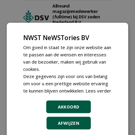
Allround
magazijnmedewerker
(fulltime) bij DSV zaden
Nederland B.V.
06-08-2026, Ven Zelderheide
Groeiplaats specialist bij
NWST NeWSTories BV
Boomtotaalzorg32-40 uur
Om goed in staat te zijn onze website aan
30-07-2026, Schalkwijk
te passen aan de wensen en interesses
Boominspecteur bij
van de bezoeker, maken wij gebruik van
Boomtotaalzorg24-40 uur
30-07-2026, Schalkwijk
cookies.
Deze gegevens zijn voor ons van belang
Hoofdgreenkeeper (m/v)
om voor u een prettige website ervaring
Golfbaan KralingenOosthoek
groepRotterdam
te kunnen blijven ontwikkelen.
Lees verder
30-07-2026
meer Groene Banen
AKKOORD
AFWIJZEN