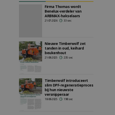
Firma Thomas wordt
Benelux-verdeler van
ARBMAX-hakselaars
21-07-2026
33 sec
Nieuwe Timberwolf zet
tanden in oud, keihard
beukenhout
21-08-2025
235 sec
Timberwolf introduceert
slim DPF-regeneratieproces
bij hun nieuwste
versnipperaar
18-08-2025
198 sec