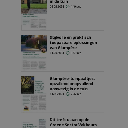
in de tuin
08-08-2024
149 sec
Stijlvolle en praktisch
toepasbare oplossingen
van Glampère
11-03-2024
137 sec
Glampère-tuinpaaltjes:
opvallend onopvallend
aanwezig in de tuin
11-01-2023
226 sec
Dit treft u aan op de
Groene Sector Vakbeurs