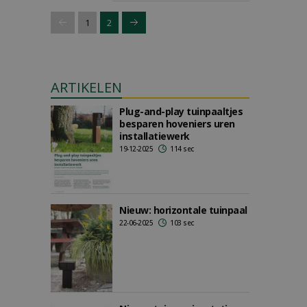
1
2
ARTIKELEN
Plug-and-play tuinpaaltjes
besparen hoveniers uren
installatiewerk
19-12-2025
114 sec
Nieuw: horizontale tuinpaal
22-06-2025
103 sec