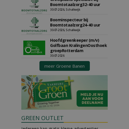
Boomtotaalzorg32-40 uur
30-07-2026, Schalkwijk
Boominspecteur bij
Boomtotaalzorg24-40 uur
30-07-2026, Schalkwijk
Hoofdgreenkeeper (m/v)
Golfbaan KralingenOosthoek
groepRotterdam
30-07-2026
meer Groene Banen
GREEN OUTLET
Iedereen kan gratis kleine advertenties