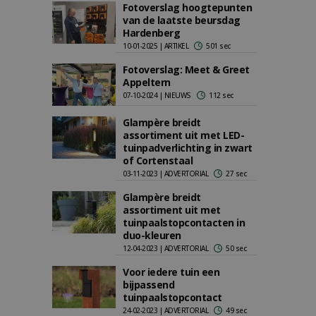
Fotoverslag hoogtepunten
van de laatste beursdag
Hardenberg
10-01-2025 | ARTIKEL
501 sec
Fotoverslag: Meet & Greet
Appeltern
07-10-2024 | NIEUWS
112 sec
Glampère breidt
assortiment uit met LED-
tuinpadverlichting in zwart
of Cortenstaal
03-11-2023 | ADVERTORIAL
27 sec
Glampère breidt
assortiment uit met
tuinpaalstopcontacten in
duo-kleuren
12-04-2023 | ADVERTORIAL
50 sec
Voor iedere tuin een
bijpassend
tuinpaalstopcontact
24-02-2023 | ADVERTORIAL
49 sec