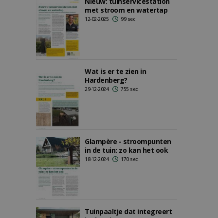
Nieuw: tuinservicestation
met stroom en watertap
12-02-2025
99 sec
Wat is er te zien in
Hardenberg?
29-12-2024
755 sec
Glampère - stroompunten
in de tuin: zo kan het ook
18-12-2024
170 sec
Tuinpaaltje dat integreert