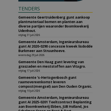
TENDERS
Gemeente Geertruidenberg gunt aankoop
plantmateriaal bomen en planten aan
diverse partijen waaronder Boomkwekerij
Udenhout.
vrijdag 31 juli 2026
Gemeente Amsterdam, Ingenieursbureau
gunt AI 2020-0290 concessie kweek lisdodde
Burkmeer aan Struunhoeve.
woensdag 29 juli 2026
Gemeente Den Haag gunt levering van
graszaden en meststoffen aan Vitagro.
vrijdag 17 juli 2026
Gemeente 's-Hertogenbosch gunt
raamovereenkomst leveren
compost(mengsel) aan Den Ouden Organic.
vrijdag 10 juli 2026
Gemeente Amsterdam, Ingenieursbureau
gunt AI 2025-0201 Teeltcontract Beplanting
aan Boomkwekerij Ebben, JUB Holland, Jos
Scholman Groen en Boot & Dart