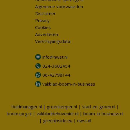
Algemene voorwaarden
Disclaimer
Privacy
Cookies
Adverteren
Verschijningsdata
info@nwst.nl
024-3602454
06-42798144
vakblad-boom-in-business
fieldmanager.nl
|
greenkeeper.nl
|
stad-en-groen.nl
|
boomzorg.nl
|
vakbladdehovenier.nl
|
boom-in-business.nl
|
greeninside.eu
|
nwst.nl