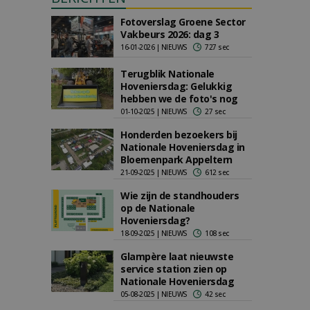
Fotoverslag Groene Sector
Vakbeurs 2026: dag 3
16-01-2026 | NIEUWS
727 sec
Terugblik Nationale
Hoveniersdag: Gelukkig
hebben we de foto's nog
01-10-2025 | NIEUWS
27 sec
Honderden bezoekers bij
Nationale Hoveniersdag in
Bloemenpark Appeltern
21-09-2025 | NIEUWS
612 sec
Wie zijn de standhouders
op de Nationale
Hoveniersdag?
18-09-2025 | NIEUWS
108 sec
Glampère laat nieuwste
service station zien op
Nationale Hoveniersdag
05-08-2025 | NIEUWS
42 sec