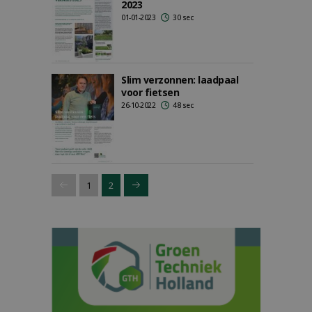
2023
01-01-2023
30 sec
Slim verzonnen: laadpaal
voor fietsen
26-10-2022
48 sec
1
2