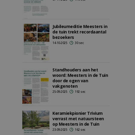
Jubileumeditie Meesters in
de tuin trekt recordaantal
bezoekers
14-10-2025
30 sec
Standhouders aan het
woord: Meesters in de Tuin
door de ogen van
vakgenoten
25-09-2025
192 sec
Keramiekpionier Trivium
verrast met natuursteen
op Meesters in de Tuin
23-09-2025
162 sec