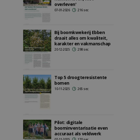
overleven'
07-01-2026
216 sec
Bij boomkwekerij Ebben
draait alles om kwaliteit,
karakter en vakmanschap
20-12-2025
298 sec
Top 5 droogteresistente
bomen
10-11-2025
265 sec
Pilot: digitale
boominventarisatie even
accuraat als veldwerk
07-11-2025
170 sec