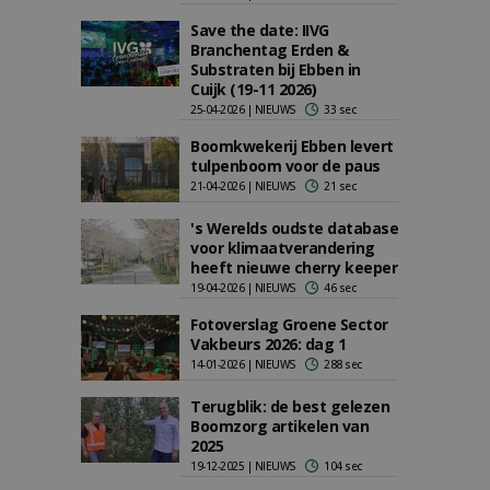
Save the date: IIVG
Branchentag Erden &
Substraten bij Ebben in
Cuijk (19-11 2026)
25-04-2026 | NIEUWS
33 sec
Boomkwekerij Ebben levert
tulpenboom voor de paus
21-04-2026 | NIEUWS
21 sec
's Werelds oudste database
voor klimaatverandering
heeft nieuwe cherry keeper
19-04-2026 | NIEUWS
46 sec
Fotoverslag Groene Sector
Vakbeurs 2026: dag 1
14-01-2026 | NIEUWS
288 sec
Terugblik: de best gelezen
Boomzorg artikelen van
2025
19-12-2025 | NIEUWS
104 sec