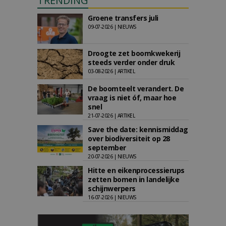
TRENDING
Groene transfers juli
09-07-2026 | NIEUWS
Droogte zet boomkwekerij
steeds verder onder druk
03-08-2026 | ARTIKEL
De boomteelt verandert. De
vraag is niet óf, maar hoe
snel
21-07-2026 | ARTIKEL
Save the date: kennismiddag
over biodiversiteit op 28
september
20-07-2026 | NIEUWS
Hitte en eikenprocessierups
zetten bomen in landelijke
schijnwerpers
16-07-2026 | NIEUWS