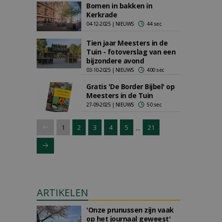
Bomen in bakken in
Kerkrade
04-12-2025 | NIEUWS
44 sec
Tien jaar Meesters in de
Tuin - fotoverslag van een
bijzondere avond
03-10-2025 | NIEUWS
400 sec
Gratis 'De Border Bijbel' op
Meesters in de Tuin
27-09-2025 | NIEUWS
50 sec
...
1
2
3
4
5
21
ARTIKELEN
'Onze prunussen zijn vaak
op het journaal geweest'