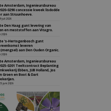
e Amsterdam, Ingenieursbureau
2020-0290 concessie kweek lisdodde
r aan Struunhoeve.
 juli 2026
e Den Haag gunt levering van
n en meststoffen aan Vitagro.
li 2026
e 's-Hertogenbosch gunt
reenkomst leveren
(mengsel) aan Den Ouden Organic.
li 2026
e Amsterdam, Ingenieursbureau
2025-0201 Teeltcontract Beplanting
kwekerij Ebben, JUB Holland, Jos
 Groen en Boot & Dart
kerijen.
5 juni 2026