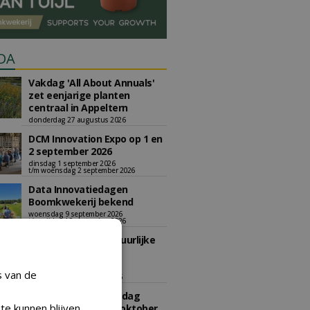
DA
Vakdag 'All About Annuals'
zet eenjarige planten
centraal in Appeltern
donderdag 27 augustus 2026
DCM Innovation Expo op 1 en
2 september 2026
dinsdag 1 september 2026
t/m woensdag 2 september 2026
Data Innovatiedagen
Boomkwekerij bekend
woensdag 9 september 2026
t/m vrijdag 18 september 2026
Kennismiddag: 'Natuurlijke
stappen naar meer
biodiversiteit'
s van de
maandag 28 september 2026
Landelijke Jongerendag
te kunnen blijven
Boomkwekerij op 9 oktober