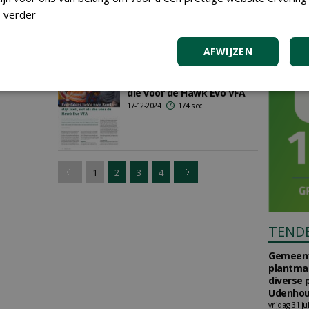
 verder
AFWIJZEN
Roerdalens liefde voor
Bomford slijt niet, net als
die voor de Hawk Evo VFA
17-12-2024
174 sec
1
2
3
4
TEND
Gemeent
plantma
diverse 
Udenhou
vrijdag 31 ju