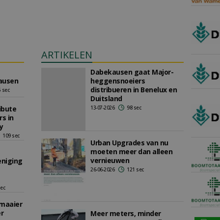
ARTIKELEN
Dabekausen gaat Major-
ausen
heggensnoeiers
distribueren in Benelux en
 sec
Duitsland
ibute
13-07-2026
98 sec
s in
y
109 sec
Urban Upgrades van nu
moeten meer dan alleen
vernieuwen
eniging
26-06-2026
121 sec
sec
maaier
er
Meer meters, minder