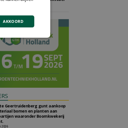
2026
vrijdag 9 oktober 2026
AKKOORD
ERS
e Geertruidenberg gunt aankoop
teriaal bomen en planten aan
partijen waaronder Boomkwekerij
t.
li 2026