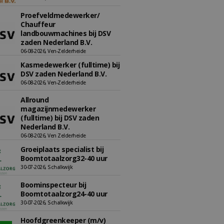
Proefveldmedewerker/
Chauffeur
landbouwmachines bij DSV
zaden Nederland B.V.
06-08-2026, Ven-Zelderheide
Kasmedewerker (fulltime) bij
DSV zaden Nederland B.V.
06-08-2026, Ven-Zelderheide
Allround
magazijnmedewerker
(fulltime) bij DSV zaden
Nederland B.V.
06-08-2026, Ven Zelderheide
Groeiplaats specialist bij
Boomtotaalzorg32-40 uur
30-07-2026, Schalkwijk
Boominspecteur bij
Boomtotaalzorg24-40 uur
30-07-2026, Schalkwijk
Hoofdgreenkeeper (m/v)