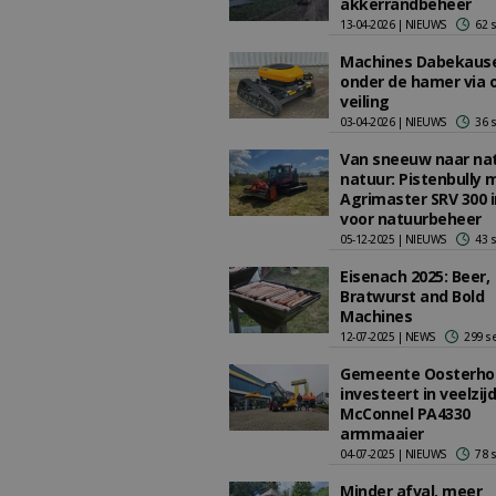
akkerrandbeheer
13-04-2026 | NIEUWS
62 
Machines Dabekaus
onder de hamer via o
veiling
03-04-2026 | NIEUWS
36 
Van sneeuw naar na
natuur: Pistenbully 
Agrimaster SRV 300 
voor natuurbeheer
05-12-2025 | NIEUWS
43 
Eisenach 2025: Beer,
Bratwurst and Bold
Machines
12-07-2025 | NEWS
299 s
Gemeente Oosterho
investeert in veelzij
McConnel PA4330
armmaaier
04-07-2025 | NIEUWS
78 
Minder afval, meer