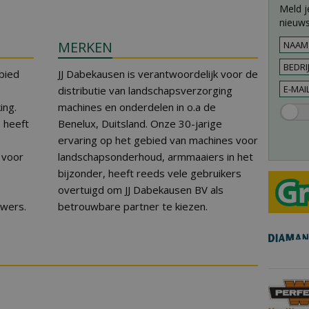
Meld j
nieuws
MERKEN
bied
JJ Dabekausen is verantwoordelijk voor de
distributie van landschapsverzorging
ng.
machines en onderdelen in o.a de
0 heeft
Benelux, Duitsland. Onze 30-jarige
ervaring op het gebied van machines voor
r voor
landschapsonderhoud, armmaaiers in het
.
bijzonder, heeft reeds vele gebruikers
overtuigd om JJ Dabekausen BV als
uwers.
betrouwbare partner te kiezen.