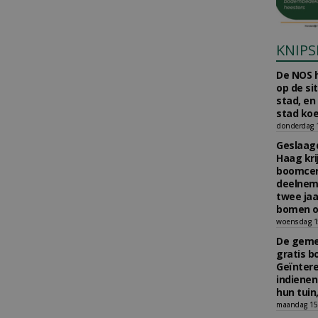
KNIPS
De NOS h
op de si
stad, en
stad koe
donderdag 16
Geslaagd
Haag kri
boomcer
deelneme
twee jaa
bomen o
woensdag 15
De gemee
gratis b
Geïnter
indiene
hun tuin,
maandag 15 