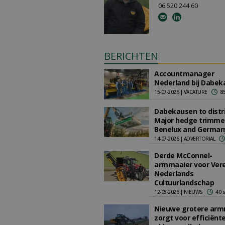
06 520 244 60
BERICHTEN
Accountmanager
Nederland bij Dabek
15-07-2026 | VACATURE
85
Dabekausen to distr
Major hedge trimmer
Benelux and German
14-07-2026 | ADVERTORIAL
Derde McConnel-
armmaaier voor Ver
Nederlands
Cultuurlandschap
12-05-2026 | NIEUWS
40 
Nieuwe grotere arm
zorgt voor efficiënt