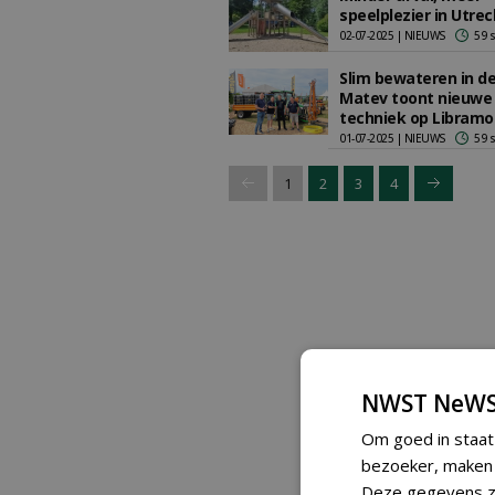
speelplezier in Utrec
02-07-2025 | NIEUWS
59 
Slim bewateren in de
Matev toont nieuwe
techniek op Libramo
01-07-2025 | NIEUWS
59 
1
2
3
4
NWST NeWS
Om goed in staat
bezoeker, maken w
Deze gegevens zi