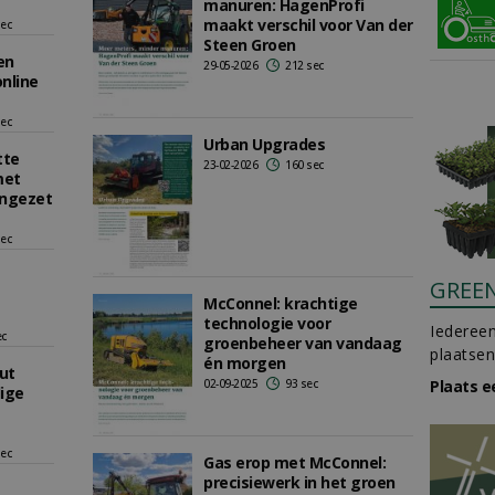
manuren: HagenProfi
maakt verschil voor Van der
sec
Steen Groen
en
29-05-2026
212 sec
nline
sec
Urban Upgrades
tte
23-02-2026
160 sec
met
ingezet
sec
GREE
McConnel: krachtige
technologie voor
Iedereen
ec
groenbeheer van vandaag
plaatsen
én morgen
ut
02-09-2025
93 sec
Plaats e
dige
sec
Gas erop met McConnel:
precisiewerk in het groen