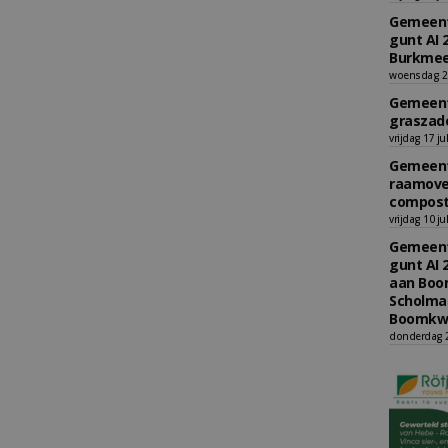
Gemeent
gunt AI 
Burkmee
woensdag 29
Gemeent
graszade
vrijdag 17 ju
Gemeent
raamove
compost
vrijdag 10 ju
Gemeent
gunt AI 
aan Boom
Scholman
Boomkwe
donderdag 2