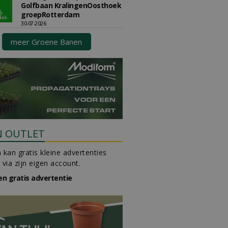
Golfbaan KralingenOosthoek
groepRotterdam
30-07-2026
meer Groene Banen
N OUTLET
 kan gratis kleine advertenties
 via zijn eigen account.
en gratis advertentie