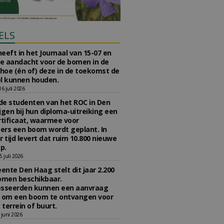
ELS
eeft in het Journaal van 15-07 en
te aandacht voor de bomen in de
 hoe (én of) deze in de toekomst de
l kunnen houden.
 juli 2026
e studenten van het ROC in Den
jgen bij hun diploma-uitreiking een
tificaat, waarmee voor
rs een boom wordt geplant. In
r tijd levert dat ruim 10.800 nieuwe
p.
 juli 2026
nte Den Haag stelt dit jaar 2.200
omen beschikbaar.
esseerden kunnen een aanvraag
n om een boom te ontvangen voor
 terrein of buurt.
juni 2026