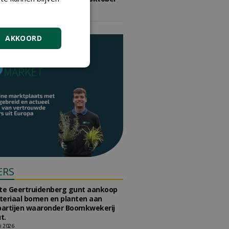
2026
vrijdag 9 oktober 2026
AKKOORD
ERS
e Geertruidenberg gunt aankoop
teriaal bomen en planten aan
partijen waaronder Boomkwekerij
t.
li 2026