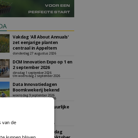
DA
Vakdag 'All About Annuals'
zet eenjarige planten
centraal in Appeltern
donderdag 27 augustus 2026
DCM Innovation Expo op 1 en
2 september 2026
dinsdag 1 september 2026
t/m woensdag 2 september 2026
Data Innovatiedagen
Boomkwekerij bekend
woensdag 9 september 2026
t/m vrijdag 18 september 2026
Kennismiddag: 'Natuurlijke
stappen naar meer
biodiversiteit'
s van de
maandag 28 september 2026
Landelijke Jongerendag
te kunnen blijven
Boomkwekerij op 9 oktober