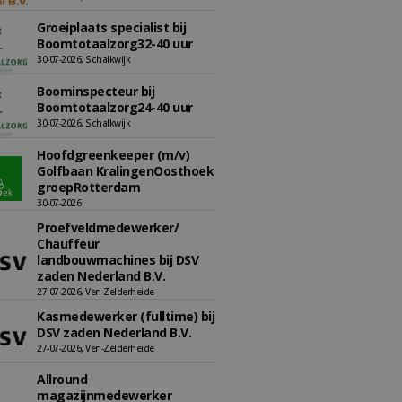
Groeiplaats specialist bij
Boomtotaalzorg32-40 uur
30-07-2026, Schalkwijk
Boominspecteur bij
Boomtotaalzorg24-40 uur
30-07-2026, Schalkwijk
Hoofdgreenkeeper (m/v)
Golfbaan KralingenOosthoek
groepRotterdam
30-07-2026
Proefveldmedewerker/
Chauffeur
landbouwmachines bij DSV
zaden Nederland B.V.
27-07-2026, Ven-Zelderheide
Kasmedewerker (fulltime) bij
DSV zaden Nederland B.V.
27-07-2026, Ven-Zelderheide
Allround
magazijnmedewerker