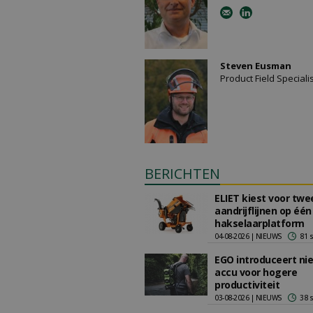
Steven Eusman
Product Field Speciali
BERICHTEN
ELIET kiest voor twe
aandrijflijnen op één
hakselaarplatform
04-08-2026 | NIEUWS
81 
EGO introduceert ni
accu voor hogere
productiviteit
03-08-2026 | NIEUWS
38 