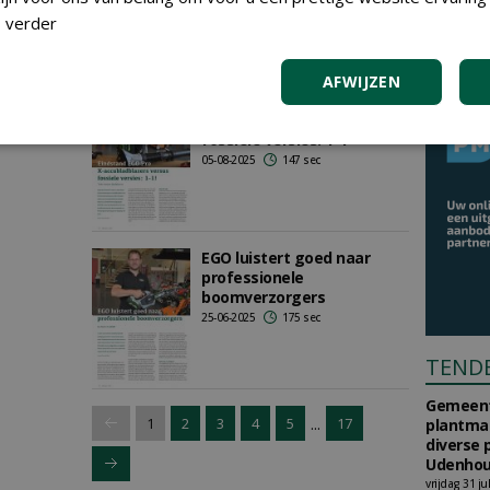
hoveniers
 verder
08-08-2025
92 sec
AFWIJZEN
Eindstand EGO Pro X-
accubladblazers versus
fossiele versies: 1-1
05-08-2025
147 sec
EGO luistert goed naar
professionele
boomverzorgers
25-06-2025
175 sec
TEND
Gemeent
...
1
2
3
4
5
17
plantma
diverse 
Udenhou
vrijdag 31 ju