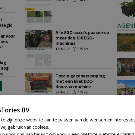
21-09-2025
314 sec
sec
t
AGEN
ategic
Alle EGO-accu's passen op
er voor
meer dan 130 EGO-
iers
machines
sec
12-09-2025
175 sec
kig
 nog
sec
Totale gazonverjonging
met een Eliet DZC-
doorzaaimachine
29-08-2025
165 sec
Tories BV
Vakblad de Hovenier
 te zijn onze website aan te passen aan de wensen en interesse
lanceert een speciale
ij gebruik van cookies.
praktische AI-cursus voor
jn voor ons van belang om voor u een prettige website ervaring 