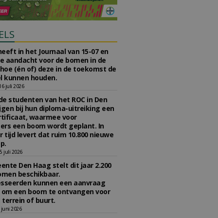
ELS
eeft in het Journaal van 15-07 en
te aandacht voor de bomen in de
 hoe (én of) deze in de toekomst de
l kunnen houden.
 juli 2026
e studenten van het ROC in Den
jgen bij hun diploma-uitreiking een
tificaat, waarmee voor
rs een boom wordt geplant. In
r tijd levert dat ruim 10.800 nieuwe
p.
 juli 2026
nte Den Haag stelt dit jaar 2.200
omen beschikbaar.
esseerden kunnen een aanvraag
n om een boom te ontvangen voor
 terrein of buurt.
juni 2026