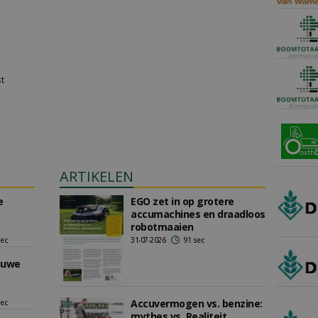
st
ARTIKELEN
e
EGO zet in op grotere
accumachines en draadloos
robotmaaien
sec
31-07-2026
91 sec
euwe
Accuvermogen vs. benzine:
sec
mythes vs. Realiteit