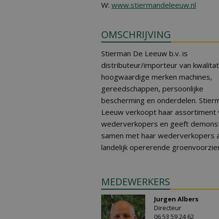
W:
www.stiermandeleeuw.nl
OMSCHRIJVING
Stierman De Leeuw b.v. is
distributeur/importeur van kwalitat
hoogwaardige merken machines,
gereedschappen, persoonlijke
bescherming en onderdelen. Stier
Leeuw verkoopt haar assortiment 
wederverkopers en geeft demonst
samen met haar wederverkopers 
landelijk opererende groenvoorzie
MEDEWERKERS
Jurgen Albers
Directeur
06 53 59 24 62