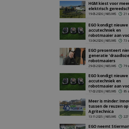
HGM kiest voor mee
elektrisch gereedsc
19-05-2026 | NIEUWS
21 
EGO kondigt nieuwe
accutechniek en
robotmaaier aan voo
13-04-2026 | NIEUWS
73 
EGO presenteert ni
generatie 'draadloze
robotmaaiers
29-03-2026 | NIEUWS
79 
EGO kondigt nieuwe
accutechniek en
robotmaaier aan voo
17-02-2026 | NIEUWS
85 
Meer is minder: Inno
tussen de reuzen op
Agritechnica
13-11-2025 | NIEUWS
227
EGO neemt Stierman