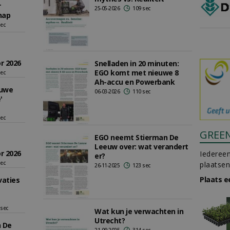
r
25-05-2026
109 sec
hap
sec
r 2026
Snelladen in 20 minuten:
EGO komt met nieuwe 8
sec
Ah-accu en Powerbank
euwe
06-03-2026
110 sec
'
sec
GREE
EGO neemt Stierman De
Leeuw over: wat verandert
r 2026
Iedereen
er?
sec
plaatsen
26-11-2025
123 sec
Plaats e
vaties
 sec
Wat kun je verwachten in
Utrecht?
 De