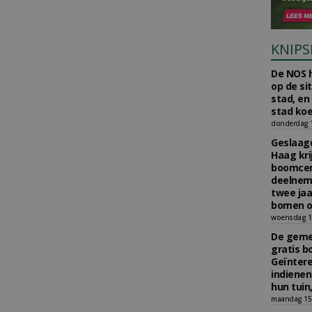
KNIPS
De NOS h
op de si
stad, en
stad koe
donderdag 16
Geslaagd
Haag kri
boomcer
deelneme
twee jaa
bomen o
woensdag 15
De gemee
gratis b
Geïnter
indiene
hun tuin,
maandag 15 