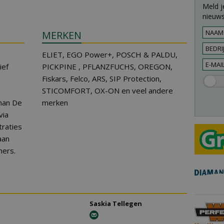
Meld j
nieuws
MERKEN
ELIET, EGO Power+, POSCH & PALDU,
ief
PICKPINE , PFLANZFUCHS, OREGON,
Fiskars, Felco, ARS, SIP Protection,
STICOMFORT, OX-ON en veel andere
man De
merken
via
raties
aan
ners.
Saskia Tellegen