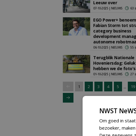
Leeuw over
07-10-2025 | NIEUWS
63 
EGO Power+ benoem
Fabian Storm tot str
category business
development manag
autonome robotmaa
06-10-2025 | NIEUWS
55 
Terugblik Nationale
Hoveniersdag: Geluk
hebben we de foto's
01-10-2025 | NIEUWS
27 
...
1
2
3
4
5
19
NWST NeWS
Om goed in staat
bezoeker, maken w
Deze gegevens zi