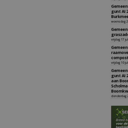
Gemeent
gunt AI 
Burkmee
woensdag 29
Gemeent
graszade
vrijdag 17 ju
Gemeent
raamove
compost
vrijdag 10 ju
Gemeent
gunt AI 
aan Boom
Scholman
Boomkwe
donderdag 2