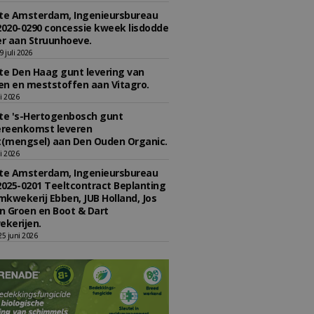
e Amsterdam, Ingenieursbureau
2020-0290 concessie kweek lisdodde
r aan Struunhoeve.
 juli 2026
e Den Haag gunt levering van
n en meststoffen aan Vitagro.
li 2026
e 's-Hertogenbosch gunt
reenkomst leveren
(mengsel) aan Den Ouden Organic.
li 2026
e Amsterdam, Ingenieursbureau
2025-0201 Teeltcontract Beplanting
kwekerij Ebben, JUB Holland, Jos
 Groen en Boot & Dart
kerijen.
5 juni 2026