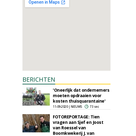
BERICHTEN
'Oneerlijk dat ondernemers
moeten opdraaien voor
kosten thuisquarantaine'
11-09-2020 | NIEUWS
73 sec
FOTOREPORTAGE: Tien
vragen aan Sjef en Joost
van Roessel van
Boomkwekerij J. van