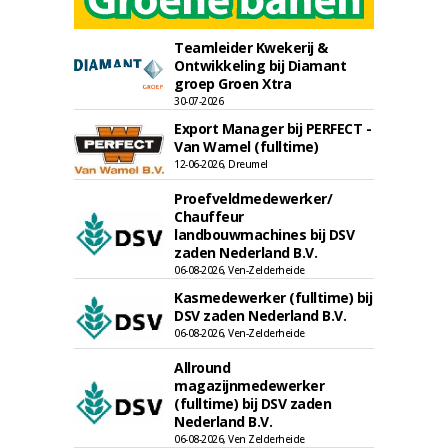
Teamleider Kwekerij &
Ontwikkeling bij Diamant
groep Groen Xtra
30-07-2026
Export Manager bij PERFECT -
Van Wamel (fulltime)
12-06-2026, Dreumel
Proefveldmedewerker/
Chauffeur
landbouwmachines bij DSV
zaden Nederland B.V.
06-08-2026, Ven-Zelderheide
Kasmedewerker (fulltime) bij
DSV zaden Nederland B.V.
06-08-2026, Ven-Zelderheide
Allround
magazijnmedewerker
(fulltime) bij DSV zaden
Nederland B.V.
06-08-2026, Ven Zelderheide