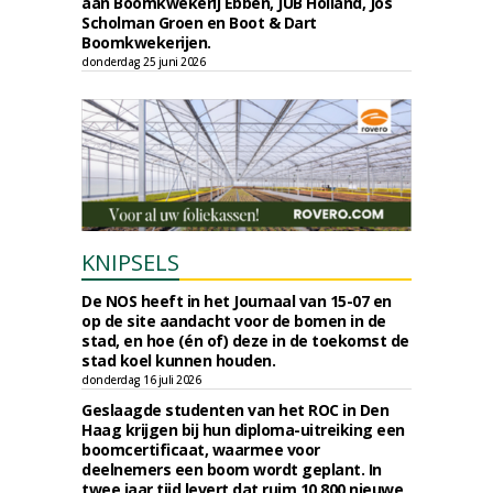
aan Boomkwekerij Ebben, JUB Holland, Jos
Scholman Groen en Boot & Dart
Boomkwekerijen.
donderdag 25 juni 2026
KNIPSELS
De NOS heeft in het Journaal van 15-07 en
op de site aandacht voor de bomen in de
stad, en hoe (én of) deze in de toekomst de
stad koel kunnen houden.
donderdag 16 juli 2026
Geslaagde studenten van het ROC in Den
Haag krijgen bij hun diploma-uitreiking een
boomcertificaat, waarmee voor
deelnemers een boom wordt geplant. In
twee jaar tijd levert dat ruim 10.800 nieuwe