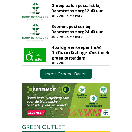
Groeiplaats specialist bij
Boomtotaalzorg32-40 uur
30-07-2026, Schalkwijk
Boominspecteur bij
Boomtotaalzorg24-40 uur
30-07-2026, Schalkwijk
Hoofdgreenkeeper (m/v)
Golfbaan KralingenOosthoek
groepRotterdam
30-07-2026
meer Groene Banen
GREEN OUTLET