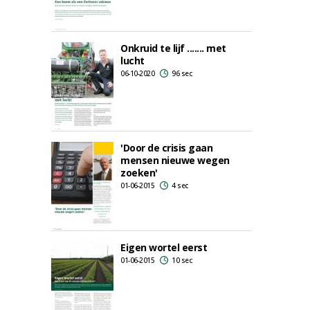
Onkruid te lijf ....... met
lucht
06-10-2020
96 sec
'Door de crisis gaan
mensen nieuwe wegen
zoeken'
01-06-2015
4 sec
Eigen wortel eerst
01-06-2015
10 sec