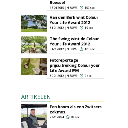
Roessel
16-04-2015 | NIEUWS
152 sec
Van den Berk wint Colour
Your Life Award 2012
31-01-2012 | NIEUWS
19 sec
The Swing wint de Colour
Your Life Award 2012
31-01-2012 | NIEUWS
103 sec
Fotoreportage
prijsuitreiking Colour your
Life Award IPM
30-01-2012 | NIEUWS
9 sec
ARTIKELEN
Een boom als een Zwitsers
zakmes
22-11-2024
87 sec