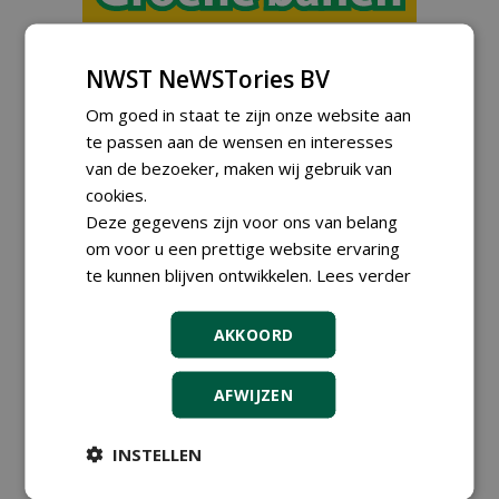
Teamleider Kwekerij &
Ontwikkeling bij Diamant
NWST NeWSTories BV
groep Groen Xtra
30-07-2026
Om goed in staat te zijn onze website aan
Export Manager bij PERFECT -
te passen aan de wensen en interesses
Van Wamel (fulltime)
van de bezoeker, maken wij gebruik van
12-06-2026, Dreumel
cookies.
Proefveldmedewerker/
Deze gegevens zijn voor ons van belang
Chauffeur
om voor u een prettige website ervaring
landbouwmachines bij DSV
zaden Nederland B.V.
te kunnen blijven ontwikkelen.
Lees verder
06-08-2026, Ven-Zelderheide
Kasmedewerker (fulltime) bij
AKKOORD
DSV zaden Nederland B.V.
06-08-2026, Ven-Zelderheide
AFWIJZEN
Allround
magazijnmedewerker
(fulltime) bij DSV zaden
INSTELLEN
Nederland B.V.
06-08-2026, Ven Zelderheide