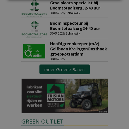
Groeiplaats specialist bij
Boomtotaalzorg32-40 uur
30-07-2026, Schalkwijk
Boominspecteur bij
Boomtotaalzorg24-40 uur
30-07-2026, Schalkwijk
Hoofdgreenkeeper (m/v)
Golfbaan KralingenOosthoek
groepRotterdam
30-07-2026
meer Groene Banen
GREEN OUTLET