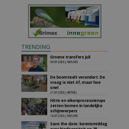
TRENDING
Groene transfers juli
09-07-2026 | NIEUWS
De boomteelt verandert. De
vraag is niet óf, maar hoe
snel
21-07-2026 | ARTIKEL
Hitte en eikenprocessierups
zetten bomen in landelijke
schijnwerpers
16-07-2026 | NIEUWS
Save the date: kennismiddag
over biodiversiteit op 28