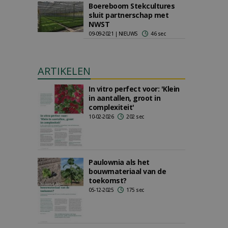
Boereboom Stekcultures
sluit partnerschap met
NWST
09-09-2021 | NIEUWS
46 sec
ARTIKELEN
In vitro perfect voor: 'Klein
in aantallen, groot in
complexiteit'
10-02-2026
202 sec
Paulownia als het
bouwmateriaal van de
toekomst?
05-12-2025
175 sec