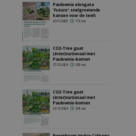
Paulownia elongata
'Futuro': snelgroeiende
kansen voor de teelt
20-11-2025
172 sec
CO2-Tree gaat
(inter)nationaal met
Paulownia-bomen
27-12-2024
205 sec
CO2-Tree gaat
(inter)nationaal met
Paulownia-bomen
23-12-2024
205 sec
Boereboom Invitro Cultures