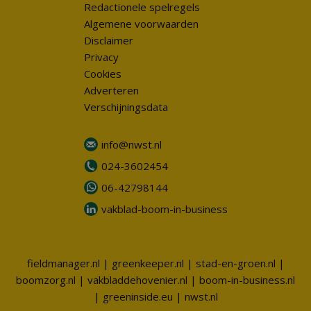
Redactionele spelregels
Algemene voorwaarden
Disclaimer
Privacy
Cookies
Adverteren
Verschijningsdata
info@nwst.nl
024-3602454
06-42798144
vakblad-boom-in-business
fieldmanager.nl
|
greenkeeper.nl
|
stad-en-groen.nl
|
boomzorg.nl
|
vakbladdehovenier.nl
|
boom-in-business.nl
|
greeninside.eu
|
nwst.nl