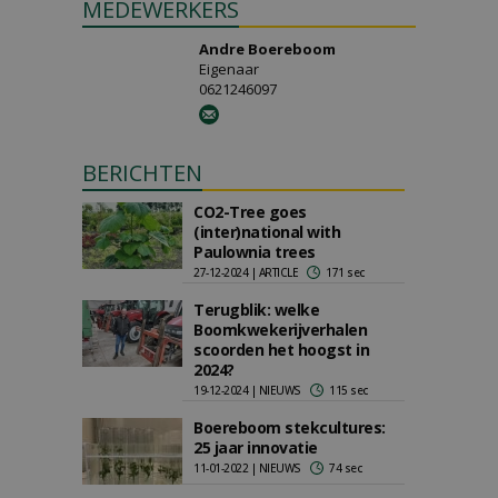
MEDEWERKERS
Andre Boereboom
Eigenaar
0621246097
BERICHTEN
CO2-Tree goes
(inter)national with
Paulownia trees
27-12-2024 | ARTICLE
171 sec
Terugblik: welke
Boomkwekerijverhalen
scoorden het hoogst in
2024?
19-12-2024 | NIEUWS
115 sec
Boereboom stekcultures:
25 jaar innovatie
11-01-2022 | NIEUWS
74 sec