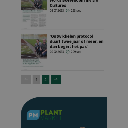
wordt Boereboom Invitro
Cultures
06-07-2023
223 sec
'Ontwikkelen protocol
duurt twee jaar of meer, en
dan begint het pas'
09-02-2023
209 sec
1
2