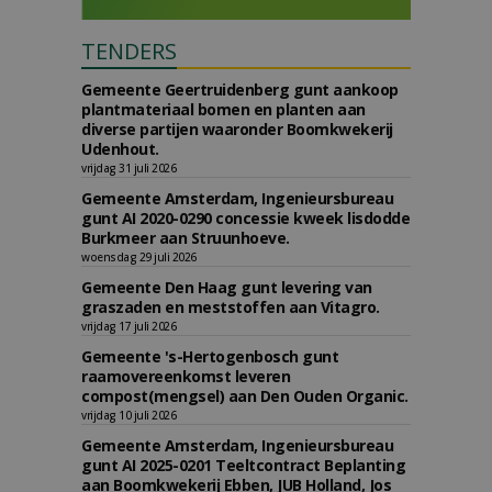
TENDERS
Gemeente Geertruidenberg gunt aankoop
plantmateriaal bomen en planten aan
diverse partijen waaronder Boomkwekerij
Udenhout.
vrijdag 31 juli 2026
Gemeente Amsterdam, Ingenieursbureau
gunt AI 2020-0290 concessie kweek lisdodde
Burkmeer aan Struunhoeve.
woensdag 29 juli 2026
Gemeente Den Haag gunt levering van
graszaden en meststoffen aan Vitagro.
vrijdag 17 juli 2026
Gemeente 's-Hertogenbosch gunt
raamovereenkomst leveren
compost(mengsel) aan Den Ouden Organic.
vrijdag 10 juli 2026
Gemeente Amsterdam, Ingenieursbureau
gunt AI 2025-0201 Teeltcontract Beplanting
aan Boomkwekerij Ebben, JUB Holland, Jos