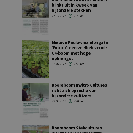
blinkt uit in kweek van
bijzondere stekken
08-10-2024
204 sec
Nieuwe Paulownia elongata
'Futuro': een veelbelovende
C4-boom met hoge
opbrengst
14-05-2024
272 sec
Boereboom Invitro Cultures
richt zich op niche van
bijzondere cultivars
23-01-2024
259 sec
Boereboom Stekcultures