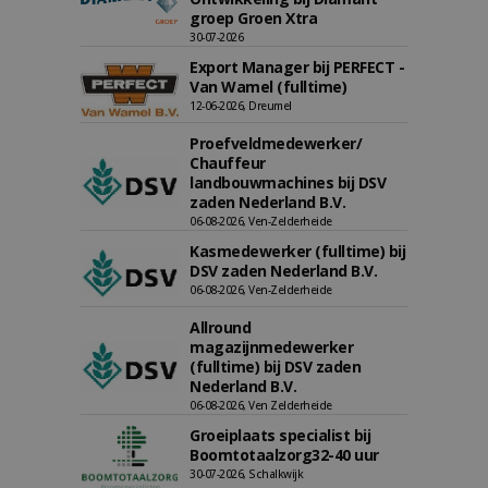
groep Groen Xtra
30-07-2026
Export Manager bij PERFECT -
Van Wamel (fulltime)
12-06-2026, Dreumel
Proefveldmedewerker/
Chauffeur
landbouwmachines bij DSV
zaden Nederland B.V.
06-08-2026, Ven-Zelderheide
Kasmedewerker (fulltime) bij
DSV zaden Nederland B.V.
06-08-2026, Ven-Zelderheide
Allround
magazijnmedewerker
(fulltime) bij DSV zaden
Nederland B.V.
06-08-2026, Ven Zelderheide
Groeiplaats specialist bij
Boomtotaalzorg32-40 uur
30-07-2026, Schalkwijk