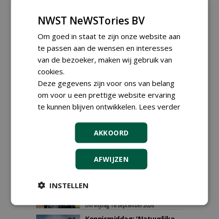
Plaats een gratis advertentie
NWST NeWSTories BV
Om goed in staat te zijn onze website aan
te passen aan de wensen en interesses
van de bezoeker, maken wij gebruik van
cookies.
Deze gegevens zijn voor ons van belang
AGENDA
om voor u een prettige website ervaring
te kunnen blijven ontwikkelen.
Lees verder
Vakdag 'All About Annuals'
zet eenjarige planten
centraal in Appeltern
AKKOORD
donderdag 27 augustus 2026
DCM Innovation Expo op 1 en
2 september 2026
AFWIJZEN
dinsdag 1 september 2026
t/m woensdag 2 september 2026
Data Innovatiedagen
INSTELLEN
Boomkwekerij bekend
woensdag 9 september 2026
t/m vrijdag 18 september 2026
Kennismiddag: 'Natuurlijke