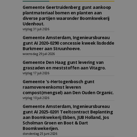
Gemeente Geertruidenberg gunt aankoop
plantmateriaal bomen en planten aan
diverse partijen waaronder Boomkwekerij
Udenhout.
vrijdag 31 juli 2026
Gemeente Amsterdam, Ingenieursbureau
gunt AI 2020-0290 concessie kweek lisdodde
Burkmeer aan Struunhoeve.
woensdag 29 juli 2026
Gemeente Den Haag gunt levering van
graszaden en meststoffen aan Vitagro.
vrijdag 17 juli 2026
Gemeente 's-Hertogenbosch gunt
raamovereenkomst leveren
compost(mengsel) aan Den Ouden Organic.
vrijdag 10 juli 2026
Gemeente Amsterdam, Ingenieursbureau
gunt AI 2025-0201 Teeltcontract Beplanting
aan Boomkwekerij Ebben, JUB Holland, Jos
Scholman Groen en Boot & Dart
Boomkwekerijen.
donderdag 25 juni 2026