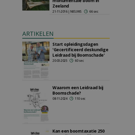
monumentale boom in
Zeeland
21-11-2016 | NIEUWS
66 sec
ARTIKELEN
Start opleidingsdagen
'Gecertificeerd deskundige
Leidraad bij Boomschade'
20-03-2025
60 sec
Waarom een Leidraad bij
Boomschade?
08-11-2024
110 sec
Kan een boomtaxatie 250