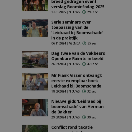
breed gedragen event:
verslag Boominfodag 2025
17-03-2025 | NIEUWS
299 sec
Serie seminars over
toepassing van de
'Leidraad bij Boomschade'
in de praktijk
06-11-2024 | AGENDA
85 sec
Dag twee van de Vakbeurs
Openbare Ruimte in beeld
26-09-2024 | NIEUWS
472 sec
Mr Frank Visser ontvangt
eerste exemplaar boek
Leidraad bij Boomschade
18-09-2024 | NIEUWS
32 sec
Nieuwe gids 'Leidraad bij
boomschade' van Herman
de Bakker
29-08-2024 | NIEUWS
39 sec
Conflict rond taxatie