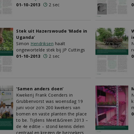
01-10-2013
2 sec
0
Stek uit Hazerswoude ‘Made in
W
Uganda’
i
Simon
Hendriksen
haalt
N
ongewortelde stek bij JP Cuttings
r
01-10-2013
2 sec
0
‘Samen anders doen’
M
Kwekerij Frank Coenders in
N
Grubbenvorst was woensdag 19
k
juni voor zo’n 200 kwekers van
m
bomen en vaste planten the place
0
to be. Tijdens Meet&Green 2013 –
de 4e editie – stond kennis delen
centraal en kregen de bezoekers