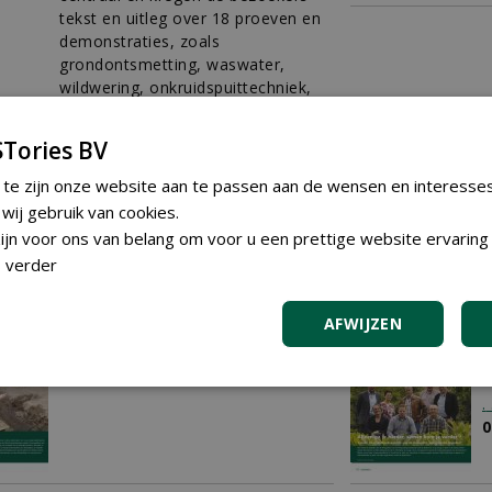
tekst en uitleg over 18 proeven en
demonstraties, zoals
grondontsmetting, waswater,
wildwering, onkruidspuittechniek,
gps, herbiciden en proeven tegen
cylindrocladium. Ondanks de
Tories BV
extreme hitte kan deze
Meet&Green volgens
 te zijn onze website aan te passen aan de wensen en interesse
medeorganisator Ard Hendrix
ij gebruik van cookies.
(Cultus) als geslaagd de boeken in
jn voor ons van belang om voor u een prettige website ervaring 
01-10-2013
15 sec
 verder
Back to basics
A
AFWIJZEN
.
j
01-10-2013
1 sec
F
d
.
0