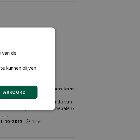
s van de
te kunnen blijven
lleen ga je harder, samen kom
AKKOORD
e verder *
orum: De onderzoeksagenda van
e toekomst, wie gaat die bepalen?
.
.
.
.
1-10-2013
4 sec