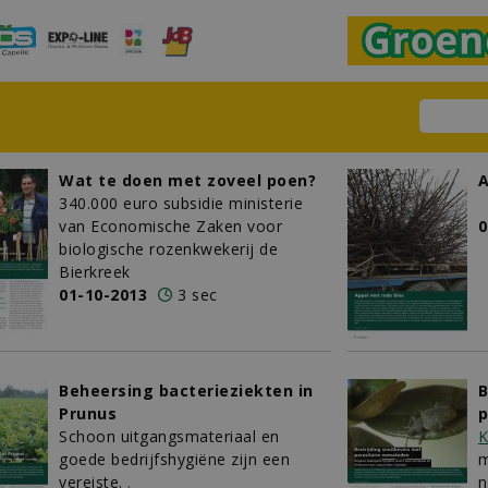
Wat te doen met zoveel poen?
A
340.000 euro subsidie ministerie
van Economische Zaken voor
0
biologische rozenkwekerij de
Bierkreek
01-10-2013
3 sec
Beheersing bacterieziekten in
B
Prunus
p
Schoon uitgangsmateriaal en
K
goede bedrijfshygiëne zijn een
m
vereiste.
.
n