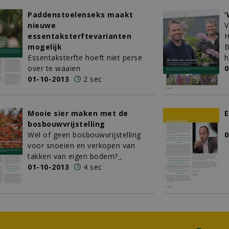
Paddenstoelenseks maakt
‘
nieuwe
V
essentaksterftevarianten
H
mogelijk
B
Essentaksterfte hoeft niet perse
h
over te waaien
0
01-10-2013
2 sec
Mooie sier maken met de
E
bosbouwvrijstelling
Wel of geen bosbouwvrijstelling
0
voor snoeien en verkopen van
takken van eigen bodem?
.
01-10-2013
4 sec