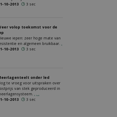
1-10-2013
3 sec
eer volop toekomst voor de
ep
ieuwe iepen: zeer hoge mate van
esistentie en algemeen bruikbaar.
.
1-10-2013
3 sec
eerlagenteelt onder led
og te vroeg voor uitspraken over
ostprijs van stek geproduceerd in
eerlagensysteem.
.
.
.
1-10-2013
3 sec