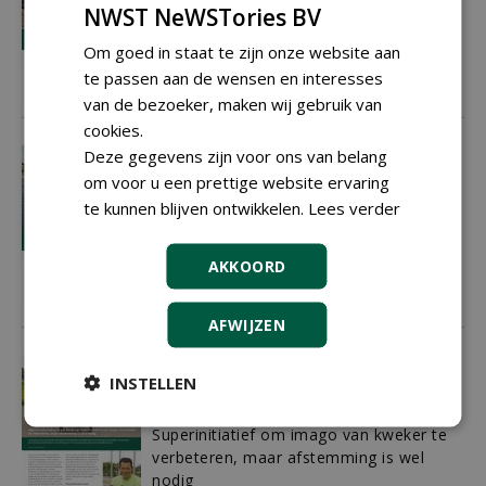
NWST NeWSTories BV
01-10-2012
1 sec
Om goed in staat te zijn onze website aan
te passen aan de wensen en interesses
van de bezoeker, maken wij gebruik van
cookies.
Deze gegevens zijn voor ons van belang
Recirculatie, méér dan zomaar even
water geven!
om voor u een prettige website ervaring
te kunnen blijven ontwikkelen.
Lees verder
01-10-2012
2 sec
AKKOORD
AFWIJZEN
Werken aan de boomkwekers van
INSTELLEN
morgen
Open Kwekerijdag Regio Boskoop:
Superinitiatief om imago van kweker te
verbeteren, maar afstemming is wel
nodig