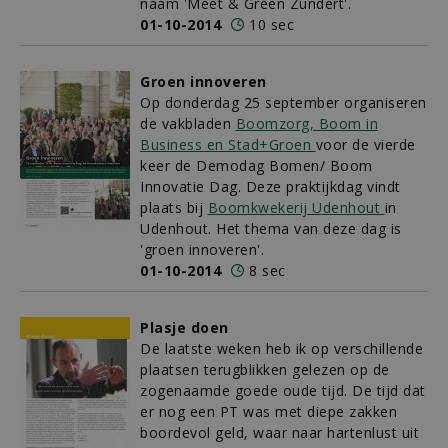
naam 'Meet & Green Zundert'.
01-10-2014
10 sec
Groen innoveren
Op donderdag 25 september organiseren
de vakbladen
Boomzorg, Boom in
Business en Stad+Groen
voor de vierde
keer de Demodag Bomen/ Boom
Innovatie Dag. Deze praktijkdag vindt
plaats bij
Boomkwekerij Udenhout
in
Udenhout. Het thema van deze dag is
'groen innoveren'.
01-10-2014
8 sec
Plasje doen
De laatste weken heb ik op verschillende
plaatsen terugblikken gelezen op de
zogenaamde goede oude tijd. De tijd dat
er nog een PT was met diepe zakken
boordevol geld, waar naar hartenlust uit