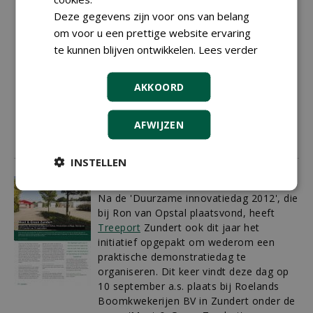
het grootste probleem bij het zaaien van
Deze gegevens zijn voor ons van belang
boomzaden - zou binnen de perken
om voor u een prettige website ervaring
moeten blijven. Vier Zundertse kwekers
te kunnen blijven ontwikkelen.
Lees verder
namen na een presentatie van de
geestelijk vader van de papiermethode,
Lars Bols uit Denemarken, de proef op
AKKOORD
de som en zetten in samenwerking met
Yvonne Leenaerts van Telermaat een
AFWIJZEN
proef uit.
01-10-2014
19 sec
INSTELLEN
Meet & Green Zundert
Na de 'Duurzame innovatiedag 2012', die
bij Ron van Opstal plaatsvond, heeft
Treeport
Zundert ook dit jaar het
initiatief opgepakt om wederom een
praktische demonstratiedag te
organiseren. Dit keer vindt deze dag op
10 september a.s. plaats bij Roelands
Boomkwekerijen BV in Zundert onder de