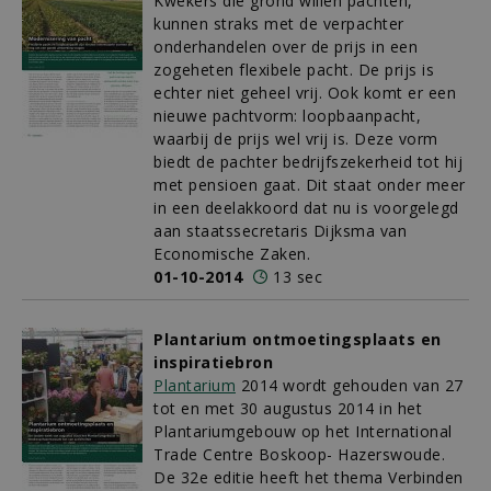
Kwekers die grond willen pachten,
kunnen straks met de verpachter
onderhandelen over de prijs in een
zogeheten flexibele pacht. De prijs is
echter niet geheel vrij. Ook komt er een
nieuwe pachtvorm: loopbaanpacht,
waarbij de prijs wel vrij is. Deze vorm
biedt de pachter bedrijfszekerheid tot hij
met pensioen gaat. Dit staat onder meer
in een deelakkoord dat nu is voorgelegd
aan staatssecretaris Dijksma van
Economische Zaken.
01-10-2014
13 sec
Plantarium ontmoetingsplaats en
inspiratiebron
Plantarium
2014 wordt gehouden van 27
tot en met 30 augustus 2014 in het
Plantariumgebouw op het International
Trade Centre Boskoop- Hazerswoude.
De 32e editie heeft het thema Verbinden