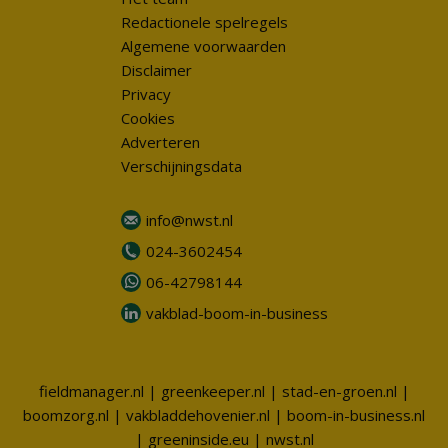
Redactionele spelregels
Algemene voorwaarden
Disclaimer
Privacy
Cookies
Adverteren
Verschijningsdata
info@nwst.nl
024-3602454
06-42798144
vakblad-boom-in-business
fieldmanager.nl
|
greenkeeper.nl
|
stad-en-groen.nl
|
boomzorg.nl
|
vakbladdehovenier.nl
|
boom-in-business.nl
|
greeninside.eu
|
nwst.nl