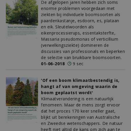
De afgelopen jaren hebben zich soms
enorme problemen voorgedaan met
ziekten bij individuele boomsoorten als
paardenkastanje, esdoorn, es, plataan
en eik. Sleutelwoorden als
eikenprocessierups, essentaksterfte,
Massaria pseudomonas of verticillium
(verwelkingsziekte) domineren de
discussies van professionals en beperken
de selectie van bruikbare boomsoorten.
01-06-2018
9 sec
'Of een boom klimaatbestendig is,
hangt af van omgeving waarin de
boom geplaatst wordt'
Klimaatverandering is een natuurlijk
fenomeen. Maar de mens zorgt ervoor
dat het proces 170 keer sneller gaat,
blijkt uit berekeningen van Australische
en Zweedse wetenschappers. De natuur
heeft niet altijd de kans om zich aan te