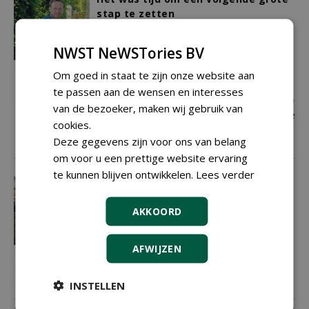
stap te zetten
Wim van Strijdhoven is een van de
kwekers die ooit met bijna niets
NWST NeWSTories BV
begonnen. Na een boomkwekerscarrière
van ongeveer twintig jaar heeft hij de
Om goed in staat te zijn onze website aan
zaken aardig voor elkaar, en zet hij in
te passen aan de wensen en interesses
één keer een gigastap door de overname
van de bezoeker, maken wij gebruik van
van een collega-bedrijf en twintig hectare
cookies.
grond in één blok.
Deze gegevens zijn voor ons van belang
01-06-2018
11 sec
om voor u een prettige website ervaring
te kunnen blijven ontwikkelen.
Lees verder
Koop Boskoopse waar
Met het concept Goodroots blazen acht
AKKOORD
gedreven boomkwekers uit Boskoop de
afzet van traditioneel en ambachtelijk
gekweekte heesters nieuw leven in. En
AFWIJZEN
dat niet alleen; ook promoten zij hun
regio met het label ‘From Boskoop’.
INSTELLEN
01-06-2018
7 sec