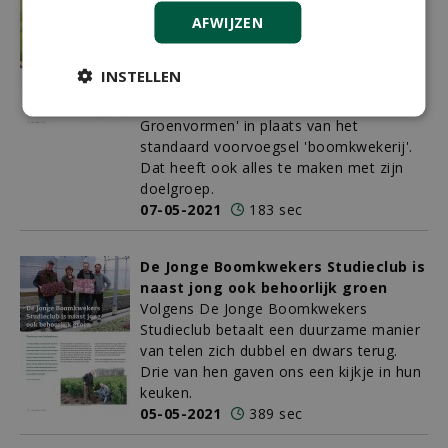
ze maar groot zijn'
AFWIJZEN
Boomkweker Sander Hendrikx wil het
graag anders doen. Toen hij een naam
INSTELLEN
voor zijn bedrijf moest verzinnen, koos
hij heel eigenwijs voor 'Hendrikx
Groenvormen' in plaats van het
standaard voorvoegsel 'boomkwekerij'.
Dat heeft ook alles te maken met zijn
doelgroep.
07-05-2021
183 sec
De Jonge Boomkwekers Studieclub is
naast jong ook behoorlijk groen
Volgens De Jonge Boomkwekers
Studieclub betaalt een duurzame manier
van telen zich dubbel en dwars terug.
Drie van hen gaven ons een kijkje in hun
keuken.
05-05-2021
389 sec