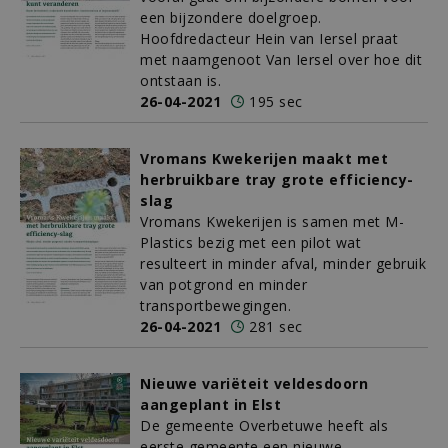
een bijzondere doelgroep.
Hoofdredacteur Hein van Iersel praat
met naamgenoot Van Iersel over hoe dit
ontstaan is.
26-04-2021
195 sec
Vromans Kwekerijen maakt met
herbruikbare tray grote efficiency-
slag
Vromans Kwekerijen is samen met M-
Plastics bezig met een pilot wat
resulteert in minder afval, minder gebruik
van potgrond en minder
transportbewegingen.
26-04-2021
281 sec
Nieuwe variëteit veldesdoorn
aangeplant in Elst
De gemeente Overbetuwe heeft als
eerste gemeente een nieuwe