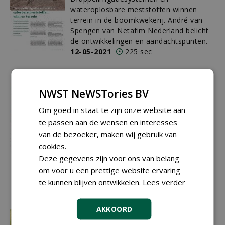
wateroplosbare meststoffen winnen
terrein in de boomkwekerij. André van
Spengen van Netafim Nederland belicht
de ontwikkelingen en aandachtspunten.
12-05-2021
225 sec
De schaarste aan zaden blijft een
heet hangijzer en de prijzen zijn
NWST NeWSTories BV
hoog
Om goed in staat te zijn onze website aan
De markt voor zaailingen staat
te passen aan de wensen en interesses
behoorlijk onder druk. De schaarste aan
zaden blijft een heet hangijzer en de
van de bezoeker, maken wij gebruik van
prijzen zijn hoog. Daniëlla Adriaensen,
cookies.
verkoper bij Laxsjon Plants, geeft een
Deze gegevens zijn voor ons van belang
boeiend inkijkje in de handel en wandel
om voor u een prettige website ervaring
van de zaailingenmarkt.
te kunnen blijven ontwikkelen.
Lees verder
11-05-2021
345 sec
AKKOORD
'Alle kleuren, als ze maar
groenblijvend zijn, en alle maten, als