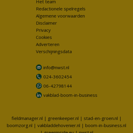
Het team
Redactionele spelregels
Algemene voorwaarden
Disclaimer
Privacy
Cookies
Adverteren
Verschijningsdata
info@nwst.nl
024-3602454
06-42798144
vakblad-boom-in-business
fieldmanager.nl
|
greenkeeper.nl
|
stad-en-groen.nl
|
boomzorg.nl
|
vakbladdehovenier.nl
|
boom-in-business.nl
|
greeninside.eu
|
nwst.nl