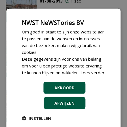
01-08-2013
1 sec
NWST NeWSTories BV
Om goed in staat te zijn onze website aan
In MPS-score verschuiving naar
te passen aan de wensen en interesses
verbruik per product
van de bezoeker, maken wij gebruik van
In MPS-score verschuiving naar verbruik
cookies.
per product
Deze gegevens zijn voor ons van belang
01-08-2013
2 sec
om voor u een prettige website ervaring
te kunnen blijven ontwikkelen.
Lees verder
AKKOORD
Compost als bufferzone tegen
cylindrocladium
AFWIJZEN
Leenaerts Boomkwekerijen bv rijdt voor
het derde jaar natuurcompost tussen de
jonge buxus
.
INSTELLEN
01-08-2013
3 sec