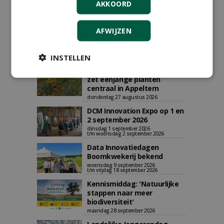
AKKOORD
AFWIJZEN
AGENDA
INSTELLEN
Vakdag 'All About Annuals'
zet eenjarige planten
centraal in Appeltern
donderdag 27 augustus 2026
DCM Innovation Expo op 1 en
2 september 2026
dinsdag 1 september 2026
t/m woensdag 2 september 2026
Data Innovatiedagen
Boomkwekerij bekend
woensdag 9 september 2026
t/m vrijdag 18 september 2026
Kennismiddag: 'Natuurlijke
stappen naar meer
biodiversiteit'
maandag 28 september 2026