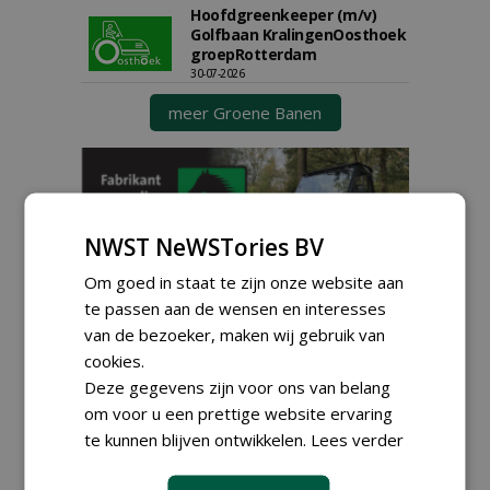
Hoofdgreenkeeper (m/v)
Golfbaan KralingenOosthoek
groepRotterdam
30-07-2026
meer Groene Banen
NWST NeWSTories BV
Om goed in staat te zijn onze website aan
GREEN OUTLET
te passen aan de wensen en interesses
van de bezoeker, maken wij gebruik van
Iedereen kan gratis kleine advertenties
cookies.
plaatsen via zijn eigen account.
Deze gegevens zijn voor ons van belang
Plaats een gratis advertentie
om voor u een prettige website ervaring
te kunnen blijven ontwikkelen.
Lees verder