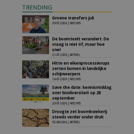
TRENDING
Groene transfers juli
09-07-2026 | NIEUWS
De boomteelt verandert. De
vraag is niet óf, maar hoe
snel
21-07-2026 | ARTIKEL
Hitte en eikenprocessierups
zetten bomen in landelijke
schijnwerpers
16-07-2026 | NIEUWS
Save the date: kennismiddag
over biodiversiteit op 28
september
20-07-2026 | NIEUWS
Droogte zet boomkwekerij
steeds verder onder druk
03-08-2026 | ARTIKEL