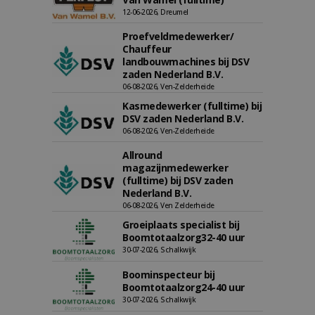
12-06-2026, Dreumel
Proefveldmedewerker/
Chauffeur
landbouwmachines bij DSV
zaden Nederland B.V.
06-08-2026, Ven-Zelderheide
Kasmedewerker (fulltime) bij
DSV zaden Nederland B.V.
06-08-2026, Ven-Zelderheide
Allround
magazijnmedewerker
(fulltime) bij DSV zaden
Nederland B.V.
06-08-2026, Ven Zelderheide
Groeiplaats specialist bij
Boomtotaalzorg32-40 uur
30-07-2026, Schalkwijk
Boominspecteur bij
Boomtotaalzorg24-40 uur
30-07-2026, Schalkwijk