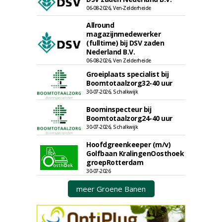
06-08-2026, Ven-Zelderheide
Allround
magazijnmedewerker
(fulltime) bij DSV zaden
Nederland B.V.
06-08-2026, Ven Zelderheide
Groeiplaats specialist bij
Boomtotaalzorg32-40 uur
30-07-2026, Schalkwijk
Boominspecteur bij
Boomtotaalzorg24-40 uur
30-07-2026, Schalkwijk
Hoofdgreenkeeper (m/v)
Golfbaan KralingenOosthoek
groepRotterdam
30-07-2026
meer Groene Banen