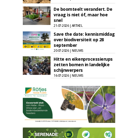
De boomteelt verandert. De
vraag is niet óf, maar hoe
snel
21-07-2026 | ARTIKEL
Save the date: kennismiddag
over biodiversiteit op 28
september
20-07-2026 | NIEUWS
Hitte en eikenprocessierups
zetten bomen in landelijke
schijnwerpers
16-07-2026 | NIEUWS