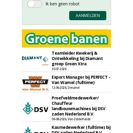
Teamleider Kwekerij &
Ontwikkeling bij Diamant
groep Groen Xtra
30-07-2026
Export Manager bij PERFECT -
Van Wamel (fulltime)
12-06-2026, Dreumel
Proefveldmedewerker/
Chauffeur
landbouwmachines bij DSV
zaden Nederland B.V.
06-08-2026, Ven-Zelderheide
Kasmedewerker (fulltime) bij
DSV zaden Nederland B.V.