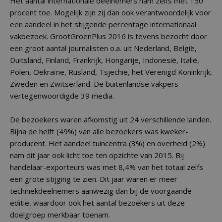
Het aantal internationale deelnemers nam zelfs met 150
procent toe. Mogelijk zijn zij dan ook verantwoordelijk voor
een aandeel in het stijgende percentage internationaal
vakbezoek. GrootGroenPlus 2016 is tevens bezocht door
een groot aantal journalisten o.a. uit Nederland, België,
Duitsland, Finland, Frankrijk, Hongarije, Indonesië, Italië,
Polen, Oekraïne, Rusland, Tsjechië, het Verenigd Koninkrijk,
Zweden en Zwitserland. De buitenlandse vakpers
vertegenwoordigde 39 media.
De bezoekers waren afkomstig uit 24 verschillende landen.
Bijna de helft (49%) van alle bezoekers was kweker-
producent. Het aandeel tuincentra (3%) en overheid (2%)
nam dit jaar ook licht toe ten opzichte van 2015. Bij
handelaar-exporteurs was met 8,4% van het totaal zelfs
een grote stijging te zien. Dit jaar waren er meer
techniekdeelnemers aanwezig dan bij de voorgaande
editie, waardoor ook het aantal bezoekers uit deze
doelgroep merkbaar toenam.