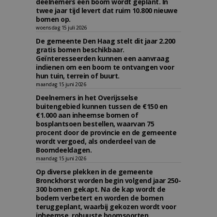
deelnemers een boom wordt geplant. In
twee jaar tijd levert dat ruim 10.800 nieuwe
bomen op.
woensdag 15 juli 2026
De gemeente Den Haag stelt dit jaar 2.200
gratis bomen beschikbaar.
Geïnteresseerden kunnen een aanvraag
indienen om een boom te ontvangen voor
hun tuin, terrein of buurt.
maandag 15 juni 2026
Deelnemers in het Overijsselse
buitengebied kunnen tussen de €150 en
€1.000 aan inheemse bomen of
bosplantsoen bestellen, waarvan 75
procent door de provincie en de gemeente
wordt vergoed, als onderdeel van de
Boomdeeldagen.
maandag 15 juni 2026
Op diverse plekken in de gemeente
Bronckhorst worden begin volgend jaar 250-
300 bomen gekapt. Na de kap wordt de
bodem verbetert en worden de bomen
teruggeplant, waarbij gekozen wordt voor
inheemse, robuuste boomsoorten.