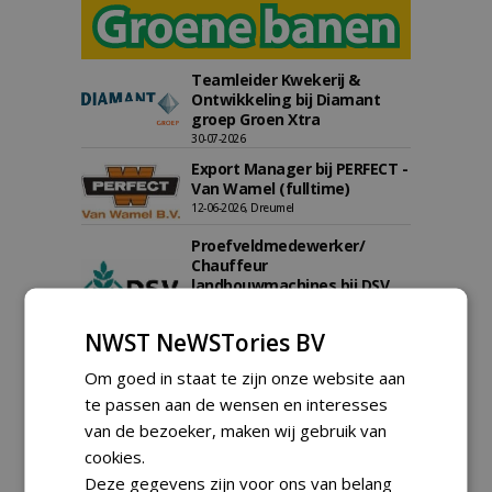
Teamleider Kwekerij &
Ontwikkeling bij Diamant
groep Groen Xtra
30-07-2026
Export Manager bij PERFECT -
Van Wamel (fulltime)
12-06-2026, Dreumel
Proefveldmedewerker/
Chauffeur
landbouwmachines bij DSV
zaden Nederland B.V.
06-08-2026, Ven-Zelderheide
NWST NeWSTories BV
Kasmedewerker (fulltime) bij
DSV zaden Nederland B.V.
Om goed in staat te zijn onze website aan
06-08-2026, Ven-Zelderheide
te passen aan de wensen en interesses
van de bezoeker, maken wij gebruik van
Allround
magazijnmedewerker
cookies.
(fulltime) bij DSV zaden
Deze gegevens zijn voor ons van belang
Nederland B.V.