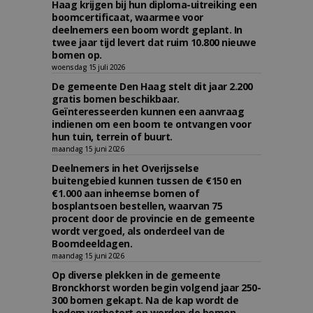
Haag krijgen bij hun diploma-uitreiking een
boomcertificaat, waarmee voor
deelnemers een boom wordt geplant. In
twee jaar tijd levert dat ruim 10.800 nieuwe
bomen op.
woensdag 15 juli 2026
De gemeente Den Haag stelt dit jaar 2.200
gratis bomen beschikbaar.
Geïnteresseerden kunnen een aanvraag
indienen om een boom te ontvangen voor
hun tuin, terrein of buurt.
maandag 15 juni 2026
Deelnemers in het Overijsselse
buitengebied kunnen tussen de €150 en
€1.000 aan inheemse bomen of
bosplantsoen bestellen, waarvan 75
procent door de provincie en de gemeente
wordt vergoed, als onderdeel van de
Boomdeeldagen.
maandag 15 juni 2026
Op diverse plekken in de gemeente
Bronckhorst worden begin volgend jaar 250-
300 bomen gekapt. Na de kap wordt de
bodem verbetert en worden de bomen