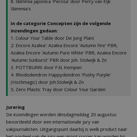
8. Skimmia japonica 'Perosa' door Perry van Eijk
Skimmia's
In de categorie Concepten zijn de volgende
inzendingen gedaan:
1. Colour Your Table door De Jong Plant
2. Encore Azalea': Azalea Encore 'Autumn Fire' PBR,
Azalea Encore 'Autumn Pure White' PBR, Azalea Encore
'Autumn Sunburst' PBR door Joh. Stolwijk & Zn
3. POTTBURRI door F.N. Kempen
4. Rhododendron Happydendron 'Pushy Purple'
(Hochmagic) door Joh.Stolwijk & Zn
5. Zero Plastic Tray door Colour Your Garden
Jurering
De inzendingen worden dinsdagmiddag 20 augustus
beoordeeld door een internationale jury van
vakjournalisten. Uitgangspunt daarbij is welk product naar
het oordeel van de jury een groot succes kan worden bij