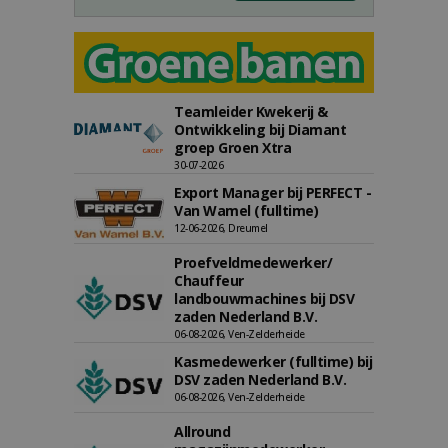
Teamleider Kwekerij &
Ontwikkeling bij Diamant
groep Groen Xtra
30-07-2026
Export Manager bij PERFECT -
Van Wamel (fulltime)
12-06-2026, Dreumel
Proefveldmedewerker/
Chauffeur
landbouwmachines bij DSV
zaden Nederland B.V.
06-08-2026, Ven-Zelderheide
Kasmedewerker (fulltime) bij
DSV zaden Nederland B.V.
06-08-2026, Ven-Zelderheide
Allround