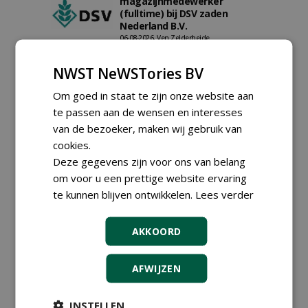
magazijnmedewerker
(fulltime) bij DSV zaden
Nederland B.V.
06-08-2026, Ven Zelderheide
Groeiplaats specialist bij
Boomtotaalzorg32-40 uur
NWST NeWSTories BV
30-07-2026, Schalkwijk
Om goed in staat te zijn onze website aan
Boominspecteur bij
te passen aan de wensen en interesses
Boomtotaalzorg24-40 uur
van de bezoeker, maken wij gebruik van
30-07-2026, Schalkwijk
cookies.
Hoofdgreenkeeper (m/v)
Deze gegevens zijn voor ons van belang
Golfbaan KralingenOosthoek
om voor u een prettige website ervaring
groepRotterdam
30-07-2026
te kunnen blijven ontwikkelen.
Lees verder
meer Groene Banen
AKKOORD
AFWIJZEN
INSTELLEN