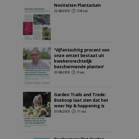
Noviteiten Plantarium
22-08-2018
318 sec
'Vijfentachtig procent van
onze omzet bestaat uit
kwekersrechtelijk
beschermende planten'
01-08-2018
9 sec
Garden Trails and Trade:
Boskoop laat zien dat het
weer hip & happening is
01-06-2018
11 sec