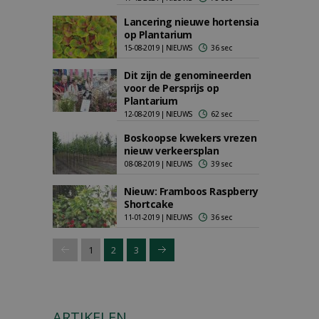
Lancering nieuwe hortensia
op Plantarium
15-08-2019 | NIEUWS
36 sec
Dit zijn de genomineerden
voor de Persprijs op
Plantarium
12-08-2019 | NIEUWS
62 sec
Boskoopse kwekers vrezen
nieuw verkeersplan
08-08-2019 | NIEUWS
39 sec
Nieuw: Framboos Raspberry
Shortcake
11-01-2019 | NIEUWS
36 sec
1
2
3
ARTIKELEN