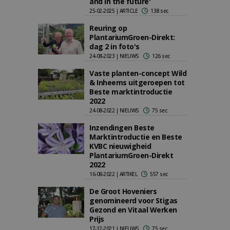
and in the future'
25-02-2025 | ARTICLE
138 sec
Reuring op
PlantariumGroen-Direkt:
dag 2 in foto's
24-08-2023 | NIEUWS
126 sec
Vaste planten-concept Wild
& Inheems uitgeroepen tot
Beste marktintroductie
2022
24-08-2022 | NIEUWS
75 sec
Inzendingen Beste
Marktintroductie en Beste
KVBC nieuwigheid
PlantariumGroen-Direkt
2022
16-08-2022 | ARTIKEL
557 sec
De Groot Hoveniers
genomineerd voor Stigas
Gezond en Vitaal Werken
Prijs
17-12-2021 | NIEUWS
75 sec