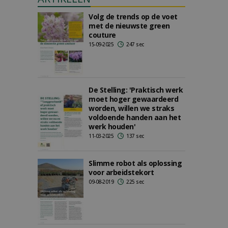
Volg de trends op de voet
met de nieuwste green
couture
15-09-2025
247 sec
De Stelling: 'Praktisch werk
moet hoger gewaardeerd
worden, willen we straks
voldoende handen aan het
werk houden'
11-03-2025
137 sec
Slimme robot als oplossing
voor arbeidstekort
09-08-2019
225 sec