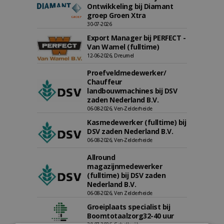
Ontwikkeling bij Diamant
groep Groen Xtra
30-07-2026
Export Manager bij PERFECT -
Van Wamel (fulltime)
12-06-2026, Dreumel
Proefveldmedewerker/
Chauffeur
landbouwmachines bij DSV
zaden Nederland B.V.
06-08-2026, Ven-Zelderheide
Kasmedewerker (fulltime) bij
DSV zaden Nederland B.V.
06-08-2026, Ven-Zelderheide
Allround
magazijnmedewerker
(fulltime) bij DSV zaden
Nederland B.V.
06-08-2026, Ven Zelderheide
Groeiplaats specialist bij
Boomtotaalzorg32-40 uur