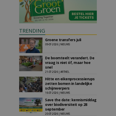
TRENDING
Groene transfers juli
09-07-2026 | NIEUWS
De boomteelt verandert. De
vraag is niet óf, maar hoe
snel
21-07-2026 | ARTIKEL
Hitte en eikenprocessierups
zetten bomen in landelijke
schijnwerpers
16-07-2026 | NIEUWS
Save the date: kennismiddag
over biodiversiteit op 28
september
20-07-2026 | NIEUWS