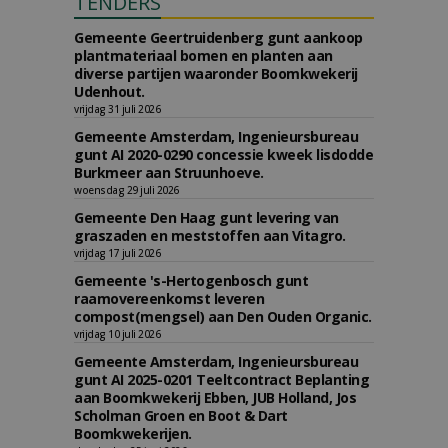
TENDERS
Gemeente Geertruidenberg gunt aankoop
plantmateriaal bomen en planten aan
diverse partijen waaronder Boomkwekerij
Udenhout.
vrijdag 31 juli 2026
Gemeente Amsterdam, Ingenieursbureau
gunt AI 2020-0290 concessie kweek lisdodde
Burkmeer aan Struunhoeve.
woensdag 29 juli 2026
Gemeente Den Haag gunt levering van
graszaden en meststoffen aan Vitagro.
vrijdag 17 juli 2026
Gemeente 's-Hertogenbosch gunt
raamovereenkomst leveren
compost(mengsel) aan Den Ouden Organic.
vrijdag 10 juli 2026
Gemeente Amsterdam, Ingenieursbureau
gunt AI 2025-0201 Teeltcontract Beplanting
aan Boomkwekerij Ebben, JUB Holland, Jos
Scholman Groen en Boot & Dart
Boomkwekerijen.