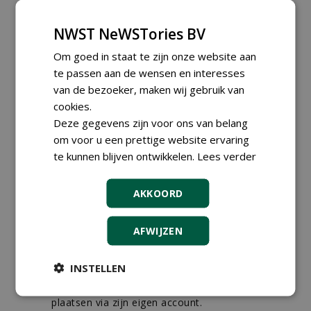
30-07-2026, Schalkwijk
Boominspecteur bij
NWST NeWSTories BV
Boomtotaalzorg24-40 uur
30-07-2026, Schalkwijk
Om goed in staat te zijn onze website aan
te passen aan de wensen en interesses
Hoofdgreenkeeper (m/v)
Golfbaan KralingenOosthoek
van de bezoeker, maken wij gebruik van
groepRotterdam
cookies.
30-07-2026
Deze gegevens zijn voor ons van belang
meer Groene Banen
om voor u een prettige website ervaring
te kunnen blijven ontwikkelen.
Lees verder
AKKOORD
AFWIJZEN
GREEN OUTLET
INSTELLEN
Iedereen kan gratis kleine advertenties
plaatsen via zijn eigen account.