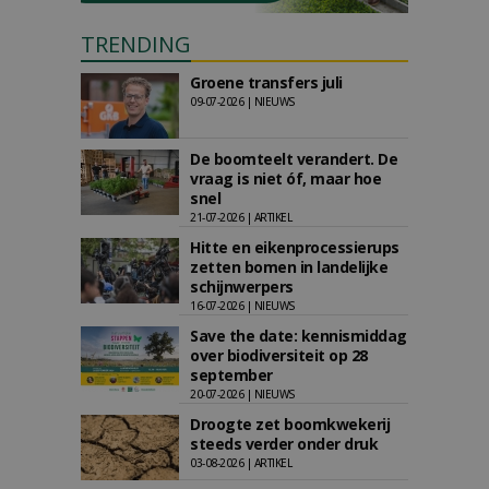
TRENDING
Groene transfers juli
09-07-2026 | NIEUWS
De boomteelt verandert. De
vraag is niet óf, maar hoe
snel
21-07-2026 | ARTIKEL
Hitte en eikenprocessierups
zetten bomen in landelijke
schijnwerpers
16-07-2026 | NIEUWS
Save the date: kennismiddag
over biodiversiteit op 28
september
20-07-2026 | NIEUWS
Droogte zet boomkwekerij
steeds verder onder druk
03-08-2026 | ARTIKEL