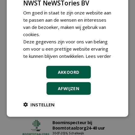
NWST NeWSTories BV
Van Wamel (fulltime)
12-06-2026, Dreumel
Om goed in staat te zijn onze website aan
te passen aan de wensen en interesses
Proefveldmedewerker/
Chauffeur
van de bezoeker, maken wij gebruik van
landbouwmachines bij DSV
cookies.
zaden Nederland B.V.
Deze gegevens zijn voor ons van belang
06-08-2026, Ven-Zelderheide
om voor u een prettige website ervaring
Kasmedewerker (fulltime) bij
te kunnen blijven ontwikkelen.
DSV zaden Nederland B.V.
Lees verder
06-08-2026, Ven-Zelderheide
Allround
AKKOORD
magazijnmedewerker
(fulltime) bij DSV zaden
Nederland B.V.
AFWIJZEN
06-08-2026, Ven Zelderheide
Groeiplaats specialist bij
INSTELLEN
Boomtotaalzorg32-40 uur
30-07-2026, Schalkwijk
Boominspecteur bij
Boomtotaalzorg24-40 uur
30-07-2026, Schalkwijk