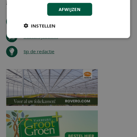
gevoel volgt, dan krijg je geen spijt!
AFWIJZEN
download artikel
INSTELLEN
bestel tijdschrift
tip de redactie