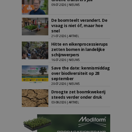
09-07-2026 | NIEUWS
De boomteelt verandert. De
vraag is niet óf, maar hoe
snel
21-07-2026 | ARTIKEL
Hitte en eikenprocessierups
zetten bomen in landelijke
schijnwerpers
16-07-2026 | NIEUWS
Save the date: kennismiddag
over biodiversiteit op 28
september
20-07-2026 | NIEUWS
Droogte zet boomkwekerij
steeds verder onder druk
03-08-2026 | ARTIKEL