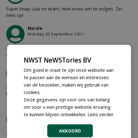
Super knap Lisa en team, heel mooi om te volgen. Zet
hem op!
Nicole
Monday 20 September 2021
Heel veel succes met je ondernemerschap en het runnen
van het ouderlijk bedrijf. Doe je goed
NWST NeWSTories BV
Mieke
Om goed in staat te zijn onze website aan
Wednesday 22 September 2021
te passen aan de wensen en interesses
van de bezoeker, maken wij gebruik van
Super mooi bedrijf wat zou Theo trots op jou en jullie en
cookies.
het team zijn. Veel succes. Netjes maken hÃ©. Zou theo
Deze gegevens zijn voor ons van belang
zeggen.
om voor u een prettige website ervaring
Rianne van der Heijden
te kunnen blijven ontwikkelen.
Lees verder
Thursday 23 September 2021
AKKOORD
Mooi Lisa, 3 generaties powervrouwen! Goed dat je je