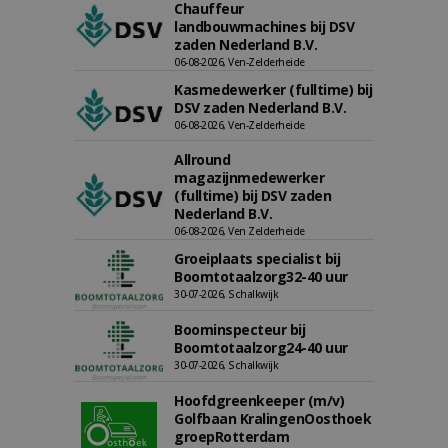
Chauffeur
landbouwmachines bij DSV
zaden Nederland B.V.
06-08-2026, Ven-Zelderheide
Kasmedewerker (fulltime) bij
DSV zaden Nederland B.V.
06-08-2026, Ven-Zelderheide
Allround
magazijnmedewerker
(fulltime) bij DSV zaden
Nederland B.V.
06-08-2026, Ven Zelderheide
Groeiplaats specialist bij
Boomtotaalzorg32-40 uur
30-07-2026, Schalkwijk
Boominspecteur bij
Boomtotaalzorg24-40 uur
30-07-2026, Schalkwijk
Hoofdgreenkeeper (m/v)
Golfbaan KralingenOosthoek
groepRotterdam