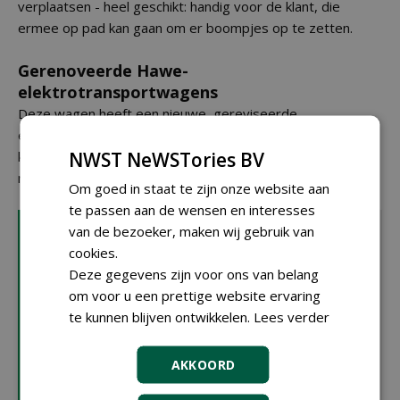
verplaatsen - heel geschikt: handig voor de klant, die
ermee op pad kan gaan om er boompjes op te zetten.
Gerenoveerde Hawe-
elektrotransportwagens
Deze wagen heeft een nieuwe, gereviseerde
elektromotor, nieuwe wielen, banden en lagers, een nieuw
NWST NeWSTories BV
kopschot en laaddek, een nieuwe acculader en een geheel
nieuwe coating.
Om goed in staat te zijn onze website aan
te passen aan de wensen en interesses
Alblas Intern Transport
van de bezoeker, maken wij gebruik van
Alblas Intern Transport koopt en verkoopt alles op het
cookies.
gebied van intern transport voor de boomkwekerij en
Deze gegevens zijn voor ons van belang
de tuinbouw. Dit is als nevenactiviteit begonnen in de
om voor u een prettige website ervaring
tijd dat de onderneming uit Kwintsheul een
te kunnen blijven ontwikkelen.
Lees verder
paprikakwekerij had. In 2008 werden de verkoop en
het onderhoud van Hawe-elektrowagens en -
AKKOORD
elektrotrekkers overgenomen. Deze wagens zijn nog