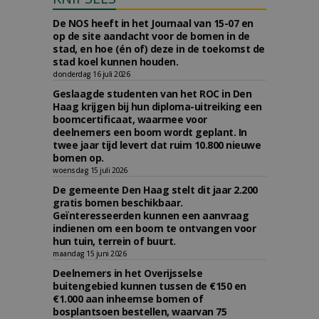
De NOS heeft in het Journaal van 15-07 en
op de site aandacht voor de bomen in de
stad, en hoe (én of) deze in de toekomst de
stad koel kunnen houden.
donderdag 16 juli 2026
Geslaagde studenten van het ROC in Den
Haag krijgen bij hun diploma-uitreiking een
boomcertificaat, waarmee voor
deelnemers een boom wordt geplant. In
twee jaar tijd levert dat ruim 10.800 nieuwe
bomen op.
woensdag 15 juli 2026
De gemeente Den Haag stelt dit jaar 2.200
gratis bomen beschikbaar.
Geïnteresseerden kunnen een aanvraag
indienen om een boom te ontvangen voor
hun tuin, terrein of buurt.
maandag 15 juni 2026
Deelnemers in het Overijsselse
buitengebied kunnen tussen de €150 en
€1.000 aan inheemse bomen of
bosplantsoen bestellen, waarvan 75