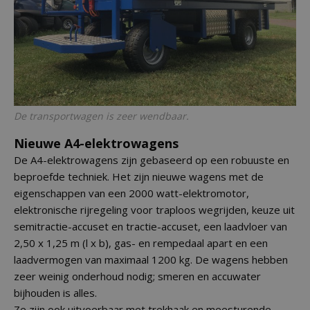
De transportwagen is zeer wendbaar.
Nieuwe A4-elektrowagens
De A4-elektrowagens zijn gebaseerd op een robuuste en
beproefde techniek. Het zijn nieuwe wagens met de
eigenschappen van een 2000 watt-elektromotor,
elektronische rijregeling voor traploos wegrijden, keuze uit
semitractie-accuset en tractie-accuset, een laadvloer van
2,50 x 1,25 m (l x b), gas- en rempedaal apart en een
laadvermogen van maximaal 1200 kg. De wagens hebben
zeer weinig onderhoud nodig; smeren en accuwater
bijhouden is alles.
Ze zijn ook uitvoerbaar met trekhaak en meesturende