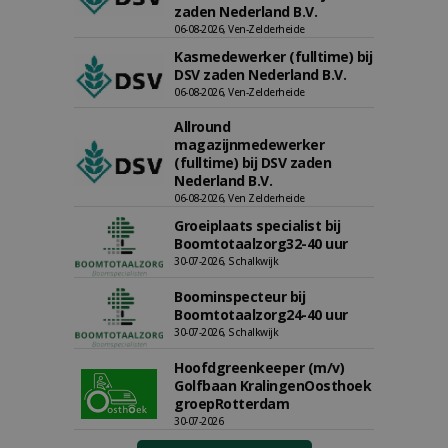
zaden Nederland B.V.
06-08-2026, Ven-Zelderheide
Kasmedewerker (fulltime) bij
DSV zaden Nederland B.V.
06-08-2026, Ven-Zelderheide
Allround
magazijnmedewerker
(fulltime) bij DSV zaden
Nederland B.V.
06-08-2026, Ven Zelderheide
Groeiplaats specialist bij
Boomtotaalzorg32-40 uur
30-07-2026, Schalkwijk
Boominspecteur bij
Boomtotaalzorg24-40 uur
30-07-2026, Schalkwijk
Hoofdgreenkeeper (m/v)
Golfbaan KralingenOosthoek
groepRotterdam
30-07-2026