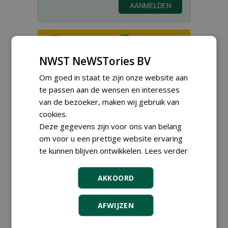
NWST NeWSTories BV
Teamleider Kwekerij &
Om goed in staat te zijn onze website aan
Ontwikkeling bij Diamant
groep Groen Xtra
te passen aan de wensen en interesses
30-07-2026
van de bezoeker, maken wij gebruik van
Export Manager bij PERFECT -
cookies.
Van Wamel (fulltime)
Deze gegevens zijn voor ons van belang
12-06-2026, Dreumel
om voor u een prettige website ervaring
Proefveldmedewerker/
te kunnen blijven ontwikkelen.
Lees verder
Chauffeur
landbouwmachines bij DSV
zaden Nederland B.V.
AKKOORD
06-08-2026, Ven-Zelderheide
Kasmedewerker (fulltime) bij
AFWIJZEN
DSV zaden Nederland B.V.
06-08-2026, Ven-Zelderheide