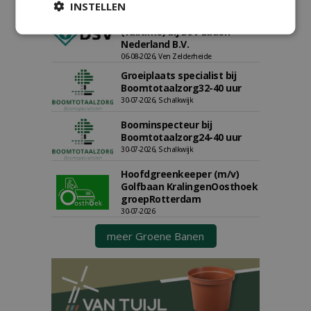
INSTELLEN
Allround
magazijnmedewerker
(fulltime) bij DSV zaden
Nederland B.V.
06-08-2026, Ven Zelderheide
Groeiplaats specialist bij
Boomtotaalzorg32-40 uur
30-07-2026, Schalkwijk
Boominspecteur bij
Boomtotaalzorg24-40 uur
30-07-2026, Schalkwijk
Hoofdgreenkeeper (m/v)
Golfbaan KralingenOosthoek
groepRotterdam
30-07-2026
meer Groene Banen