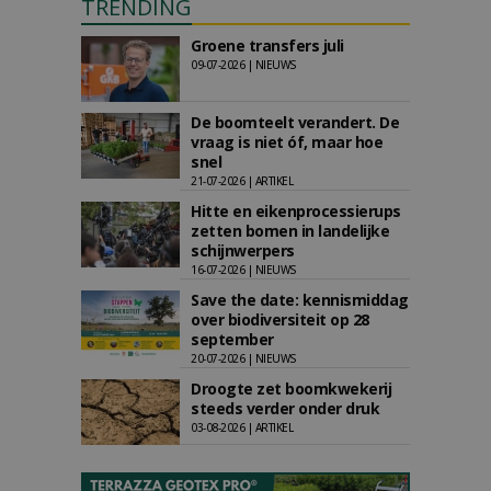
TRENDING
Groene transfers juli
09-07-2026 | NIEUWS
De boomteelt verandert. De
vraag is niet óf, maar hoe
snel
21-07-2026 | ARTIKEL
Hitte en eikenprocessierups
zetten bomen in landelijke
schijnwerpers
16-07-2026 | NIEUWS
Save the date: kennismiddag
over biodiversiteit op 28
september
20-07-2026 | NIEUWS
Droogte zet boomkwekerij
steeds verder onder druk
03-08-2026 | ARTIKEL