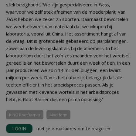
stek bezighoudt. 'We zijn gespecialiseerd in
Ficus
,
waarvoor we zelf stek afnemen van de moederplant. Van
Ficus
hebben we zeker 25 soorten. Daarnaast bewortelen
we weefselkweek van materiaal dat we inkopen bij
laboratoria, vooral uit China. Het assortiment hangt af van
de vraag. Dit is grotendeels gebaseerd op jaarplanningen,
zowel aan de leveringskant als bij de afnemers. In het
laboratorium duurt het zo'n zes maanden voor het weefsel
gereed is en het bewortelen duurt een week of tien. In een
jaar produceren we zo'n 14 miljoen pluggen, een kwart
miljoen per week. Dan is het natuurlijk belangrijk dat alle
teelten efficiënt in het arbeidsproces passen. Als je
gewassen met klevende wortels in het arbeidsproces
hebt, is Root Barrier dus een prima oplossing.'
KING RootBarrier
Modiform
LOGIN
met je e-mailadres om te reageren.