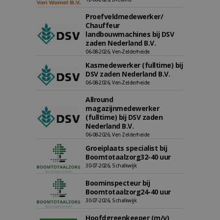
Proefveldmedewerker/
Chauffeur
landbouwmachines bij DSV
zaden Nederland B.V.
06-08-2026, Ven-Zelderheide
Kasmedewerker (fulltime) bij
DSV zaden Nederland B.V.
06-08-2026, Ven-Zelderheide
Allround
magazijnmedewerker
(fulltime) bij DSV zaden
Nederland B.V.
06-08-2026, Ven Zelderheide
Groeiplaats specialist bij
Boomtotaalzorg32-40 uur
30-07-2026, Schalkwijk
Boominspecteur bij
Boomtotaalzorg24-40 uur
30-07-2026, Schalkwijk
Hoofdgreenkeeper (m/v)