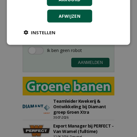
Meld je aan voor onze digitale
nieuwsbrief.
AFWIJZEN
INSTELLEN
Teamleider Kwekerij &
Ontwikkeling bij Diamant
groep Groen Xtra
30-07-2026
Export Manager bij PERFECT -
Van Wamel (fulltime)
12-06-2026, Dreumel