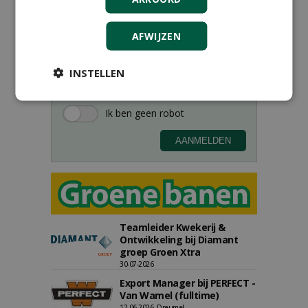
Meld je aan voor onze digitale
nieuwsbrief.
AFWIJZEN
INSTELLEN
Teamleider Kwekerij &
Ontwikkeling bij Diamant
groep Groen Xtra
30-07-2026
Export Manager bij PERFECT -
Van Wamel (fulltime)
12-06-2026, Dreumel