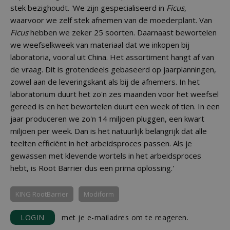
stek bezighoudt. 'We zijn gespecialiseerd in
Ficus
,
waarvoor we zelf stek afnemen van de moederplant. Van
Ficus
hebben we zeker 25 soorten. Daarnaast bewortelen
we weefselkweek van materiaal dat we inkopen bij
laboratoria, vooral uit China. Het assortiment hangt af van
de vraag. Dit is grotendeels gebaseerd op jaarplanningen,
zowel aan de leveringskant als bij de afnemers. In het
laboratorium duurt het zo'n zes maanden voor het weefsel
gereed is en het bewortelen duurt een week of tien. In een
jaar produceren we zo'n 14 miljoen pluggen, een kwart
miljoen per week. Dan is het natuurlijk belangrijk dat alle
teelten efficiënt in het arbeidsproces passen. Als je
gewassen met klevende wortels in het arbeidsproces
hebt, is Root Barrier dus een prima oplossing.'
KING RootBarrier
Modiform
LOGIN
met je e-mailadres om te reageren.