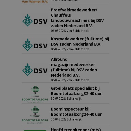
Proefveldmedewerker/
Chauffeur
landbouwmachines bij DSV
zaden Nederland B.V.
06-08-2026, Ven-Zelderheide
Kasmedewerker (fulltime) bij
DSV zaden Nederland B.V.
06-08-2026, Ven-Zelderheide
Allround
magazijnmedewerker
(fulltime) bij DSV zaden
Nederland B.V.
06-08-2026, Ven Zelderheide
Groeiplaats specialist bij
Boomtotaalzorg32-40 uur
30-07-2026, Schalkwijk
Boominspecteur bij
Boomtotaalzorg24-40 uur
30-07-2026, Schalkwijk
Hoofdgreenkeeper (m/v)