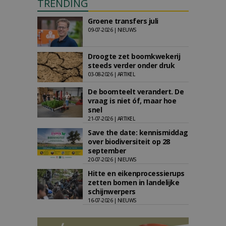
TRENDING
Groene transfers juli
09-07-2026 | NIEUWS
Droogte zet boomkwekerij
steeds verder onder druk
03-08-2026 | ARTIKEL
De boomteelt verandert. De
vraag is niet óf, maar hoe
snel
21-07-2026 | ARTIKEL
Save the date: kennismiddag
over biodiversiteit op 28
september
20-07-2026 | NIEUWS
Hitte en eikenprocessierups
zetten bomen in landelijke
schijnwerpers
16-07-2026 | NIEUWS