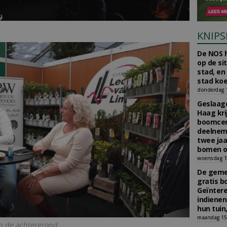
KNIPS
De NOS h
op de si
stad, en
stad koe
donderdag 16
Geslaagd
Haag kri
boomcer
deelneme
twee jaa
bomen o
woensdag 15
De gemee
gratis b
Geïnter
indiene
hun tuin,
maandag 15 
n de achtergrond