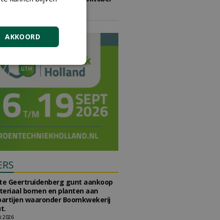
2026
vrijdag 9 oktober 2026
AKKOORD
ERS
e Geertruidenberg gunt aankoop
teriaal bomen en planten aan
partijen waaronder Boomkwekerij
t.
li 2026