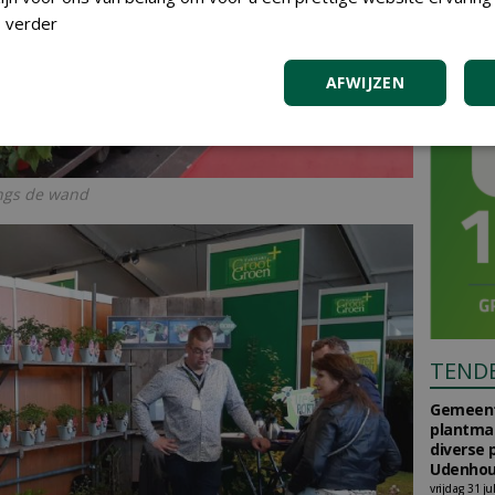
 verder
AFWIJZEN
angs de wand
TEND
Gemeent
plantma
diverse 
Udenhou
vrijdag 31 ju