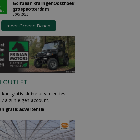
Golfbaan KralingenOosthoek
groepRotterdam
30-07-2026
meer Groene Banen
N OUTLET
 kan gratis kleine advertenties
 via zijn eigen account.
en gratis advertentie