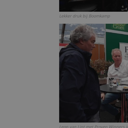
Lekker druk bij Boomkamp
Leon van Lint met Proven Winners i