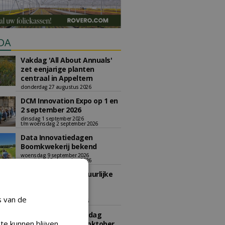
DA
Vakdag 'All About Annuals'
zet eenjarige planten
centraal in Appeltern
donderdag 27 augustus 2026
DCM Innovation Expo op 1 en
2 september 2026
dinsdag 1 september 2026
t/m woensdag 2 september 2026
Data Innovatiedagen
Boomkwekerij bekend
woensdag 9 september 2026
t/m vrijdag 18 september 2026
Kennismiddag: 'Natuurlijke
stappen naar meer
biodiversiteit'
s van de
maandag 28 september 2026
Landelijke Jongerendag
te kunnen blijven
Boomkwekerij op 9 oktober