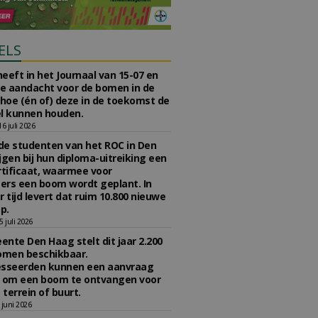
ELS
eeft in het Journaal van 15-07 en
te aandacht voor de bomen in de
 hoe (én of) deze in de toekomst de
l kunnen houden.
 juli 2026
e studenten van het ROC in Den
jgen bij hun diploma-uitreiking een
tificaat, waarmee voor
rs een boom wordt geplant. In
r tijd levert dat ruim 10.800 nieuwe
p.
 juli 2026
nte Den Haag stelt dit jaar 2.200
omen beschikbaar.
esseerden kunnen een aanvraag
n om een boom te ontvangen voor
 terrein of buurt.
juni 2026