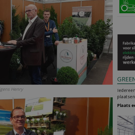
GREE
lgens Henry
Iedereen
plaatsen
Plaats e