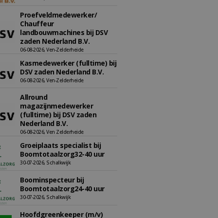
Proefveldmedewerker/
Chauffeur
landbouwmachines bij DSV
zaden Nederland B.V.
06-08-2026, Ven-Zelderheide
Kasmedewerker (fulltime) bij
DSV zaden Nederland B.V.
06-08-2026, Ven-Zelderheide
Allround
magazijnmedewerker
(fulltime) bij DSV zaden
Nederland B.V.
06-08-2026, Ven Zelderheide
Groeiplaats specialist bij
Boomtotaalzorg32-40 uur
30-07-2026, Schalkwijk
Boominspecteur bij
Boomtotaalzorg24-40 uur
30-07-2026, Schalkwijk
Hoofdgreenkeeper (m/v)