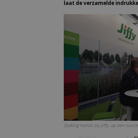
laat de verzamelde indrukke
Staking hands bij Jiffy, op een suc