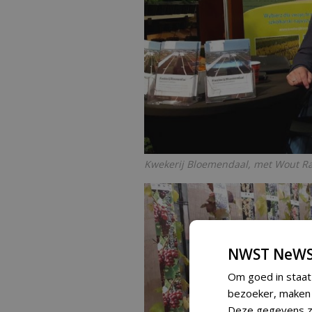
Kwekerij Bloemendaal, met Wout 
NWST NeWS
Om goed in staat
bezoeker, maken w
Deze gegevens zi