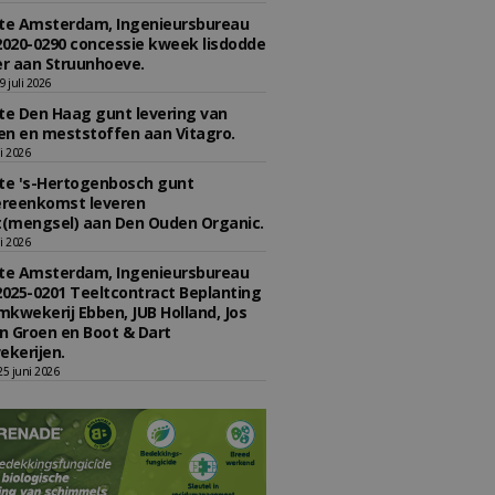
e Amsterdam, Ingenieursbureau
2020-0290 concessie kweek lisdodde
r aan Struunhoeve.
 juli 2026
e Den Haag gunt levering van
n en meststoffen aan Vitagro.
li 2026
e 's-Hertogenbosch gunt
reenkomst leveren
(mengsel) aan Den Ouden Organic.
li 2026
e Amsterdam, Ingenieursbureau
2025-0201 Teeltcontract Beplanting
kwekerij Ebben, JUB Holland, Jos
 Groen en Boot & Dart
kerijen.
5 juni 2026