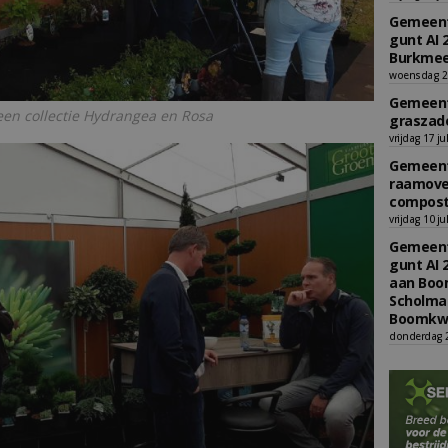
Gemeent
gunt AI 
Burkmee
woensdag 29
Gemeent
een collectie Hydrangea en Rosa
graszade
vrijdag 17 ju
Gemeent
raamove
compost
vrijdag 10 ju
Gemeent
gunt AI 
aan Boom
Scholman
Boomkwe
donderdag 2