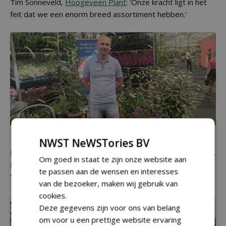
Tim Sonneveld,
Hoogeveen Plant
: 'Onze kracht ligt in het
feit dat we een enorm breed assortiment hebben.'
Frank Toren
NWST NeWSTories BV
De Batouwe boomkwekerijen, voor jong uitgangsmateriaal.
Om goed in staat te zijn onze website aan
Frank Toren heeft een leuke dag met goede contacten.
te passen aan de wensen en interesses
'Morgen weer!'
van de bezoeker, maken wij gebruik van
cookies.
Deze gegevens zijn voor ons van belang
om voor u een prettige website ervaring