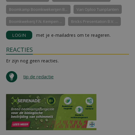
Boomkamp Boomkwekerijen B...
Van Oploo Tuinplanten
Boomkwekerij F.N. Kempen ...
Bricks Presentation B.V. ...
LOGIN
met je e-mailadres om te reageren.
REACTIES
Er zijn nog geen reacties.
tip de redactie