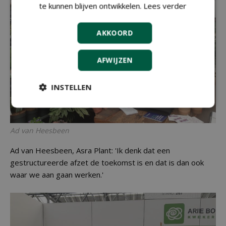
te kunnen blijven ontwikkelen.
Lees verder
AKKOORD
AFWIJZEN
INSTELLEN
Ad van Heesbeen
Ad van Heesbeen, Asra Plant: 'Ik denk dat een
gestructureerde afzet de toekomst is en dat is dan ook
waar we aan gaan werken.'