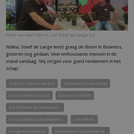
Peter van den Ham (r.) en Steef de Lange (l.)
Nolina, Steef de Lange leest graag de Boom in Business,
gisteren nog gedaan. Veel enthousiaste mensen in de
stand vandaag. 'Wij zorgen voor goed rendement in het
schap.'
Griffioen Wassenaar B.V.
PlantariumGroen-Direkt
Groen-Direkt Boskoop
Eurotree Horst BV
B.D. Rijnbeek Boomkwekeri...
Koos Buitenhuis Boomkweke...
Van Nifterik
Hoogeveen plant bv
Arie Bouman Tuinplanten B...