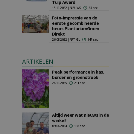
Tulp Award
15-11-2022 | NIEUWS
63 sec
Foto-impressie van de
eerste gecombineerde
beurs PlantariumGroen-
Direkt
26-08-2022 | ARTIKEL
147 sec
ARTIKELEN
Peak performance in kas,
border en groenstrook
24-11-2025
211 sec
Altijd weer wat nieuws in de
winkel!
09-04-2024
133 sec