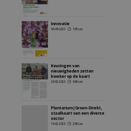
Innovatie
06-09-2023
109 sec
Keuringen van
nieuwigheden zetten
kweker op de kaart
20-02-2023
368 sec
Plantarium|Groen-Direkt,
staalkaart van een diverse
sector
14-02-2023
238 sec