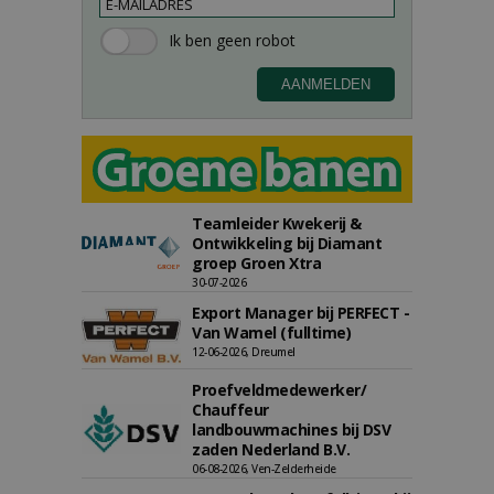
Teamleider Kwekerij &
Ontwikkeling bij Diamant
groep Groen Xtra
30-07-2026
Export Manager bij PERFECT -
Van Wamel (fulltime)
12-06-2026, Dreumel
Proefveldmedewerker/
Chauffeur
landbouwmachines bij DSV
zaden Nederland B.V.
06-08-2026, Ven-Zelderheide