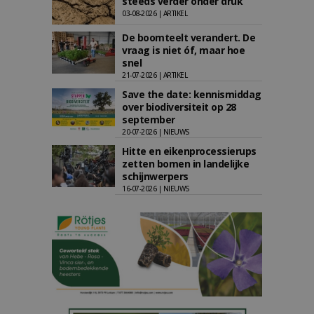
steeds verder onder druk
03-08-2026 | ARTIKEL
De boomteelt verandert. De
vraag is niet óf, maar hoe
snel
21-07-2026 | ARTIKEL
Save the date: kennismiddag
over biodiversiteit op 28
september
20-07-2026 | NIEUWS
Hitte en eikenprocessierups
zetten bomen in landelijke
schijnwerpers
16-07-2026 | NIEUWS