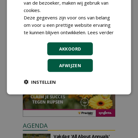
van de bezoeker, maken wij gebruik van
cookies.
Deze gegevens zijn voor ons van belang
om voor u een prettige website ervaring
te kunnen blijven ontwikkelen.
Lees verder
GREEN OUTLET
AKKOORD
Iedereen kan gratis kleine advertenties
plaatsen via zijn eigen account.
AFWIJZEN
Plaats een gratis advertentie
INSTELLEN
AGENDA
Vakdag 'All About Annuals'