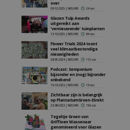
over
09-12-2025 | NIEUWS
24 sec
Glazen Tulp Awards
uitgereikt aan
'vernieuwende' tuinplanten
13-10-2025 | NIEUWS
84 sec
Flower Trials 2024 toont
veel klimaatbestendige
nieuwigheden
28-05-2024 | NIEUWS
112 sec
Podcast: Semponium
bijzonder en (nog) bijzonder
onbekend
10-10-2023 | NIEUWS
19 sec
Zichtbaar zijn is belangrijk
op PlantariumGroen-Direkt
23-08-2023 | NIEUWS
156 sec
Tegeltje Groen van
Griffioen Wassenaar
genomineerd voor Glazen