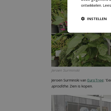
ontwikkelen.
Lees
INSTELLEN
Jeroen Surminski
Jeroen Surminski van
EuroTree
: 'E
aprodithe
. Zien is kopen.