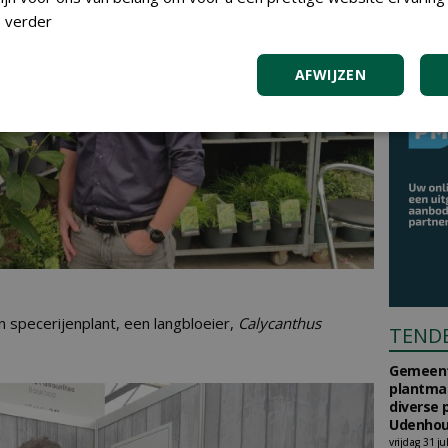
 verder
AFWIJZEN
en specerijenplant, een langbloeier,
Calycanthus
TEND
Gemeent
plantma
diverse 
Udenhou
vrijdag 31 ju