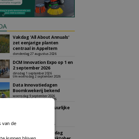
DA
Vakdag 'All About Annuals'
zet eenjarige planten
centraal in Appeltern
donderdag 27 augustus 2026
DCM Innovation Expo op 1 en
2 september 2026
dinsdag 1 september 2026
t/m woensdag 2 september 2026
Data Innovatiedagen
Boomkwekerij bekend
woensdag 9 september 2026
t/m vrijdag 18 september 2026
Kennismiddag: 'Natuurlijke
stappen naar meer
biodiversiteit'
s van de
maandag 28 september 2026
Landelijke Jongerendag
te kunnen blijven
Boomkwekerij op 9 oktober