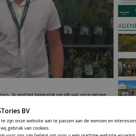
AGEN
s, 'Ik vind het belangrijk om elk jaar onze nieuwe
Tories BV
 te zijn onze website aan te passen aan de wensen en interesse
ij gebruik van cookies.
jn voor ons van belang om voor u een prettige website ervaring 