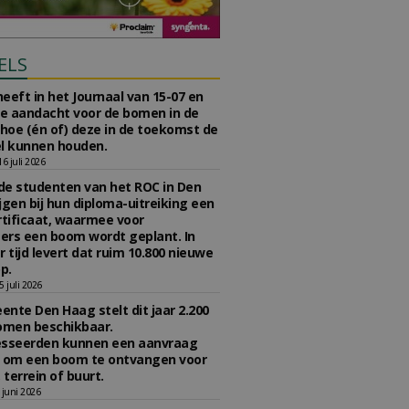
ELS
eeft in het Journaal van 15-07 en
te aandacht voor de bomen in de
 hoe (én of) deze in de toekomst de
l kunnen houden.
 juli 2026
e studenten van het ROC in Den
jgen bij hun diploma-uitreiking een
tificaat, waarmee voor
rs een boom wordt geplant. In
r tijd levert dat ruim 10.800 nieuwe
p.
 juli 2026
nte Den Haag stelt dit jaar 2.200
omen beschikbaar.
esseerden kunnen een aanvraag
n om een boom te ontvangen voor
 terrein of buurt.
juni 2026