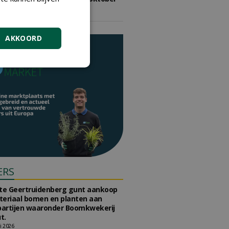
2026
vrijdag 9 oktober 2026
AKKOORD
ERS
e Geertruidenberg gunt aankoop
teriaal bomen en planten aan
partijen waaronder Boomkwekerij
t.
li 2026