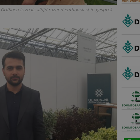
riffioen is zoals altijd razend enthousiast in gesprek