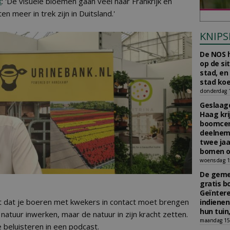
k
: 'De visuele bloemen gaan veel naar Frankrijk en
n meer in trek zijn in Duitsland.'
KNIPS
De NOS h
op de si
stad, en
stad koe
donderdag 16
Geslaagd
Haag kri
boomcer
deelneme
twee jaa
bomen o
woensdag 15
De gemee
gratis b
Geïnter
dat je boeren met kwekers in contact moet brengen
indiene
hun tuin,
natuur inwerken, maar de natuur in zijn kracht zetten.
maandag 15 
beluisteren in een podcast.