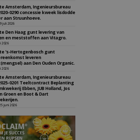
e Amsterdam, Ingenieursbureau
2020-0290 concessie kweek lisdodde
r aan Struunhoeve.
 juli 2026
e Den Haag gunt levering van
n en meststoffen aan Vitagro.
li 2026
e 's-Hertogenbosch gunt
reenkomst leveren
(mengsel) aan Den Ouden Organic.
li 2026
e Amsterdam, Ingenieursbureau
2025-0201 Teeltcontract Beplanting
kwekerij Ebben, JUB Holland, Jos
 Groen en Boot & Dart
kerijen.
5 juni 2026