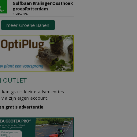
Golfbaan KralingenOosthoek
groepRotterdam
30-07-2026
meer Groene Banen
N OUTLET
 kan gratis kleine advertenties
 via zijn eigen account.
en gratis advertentie