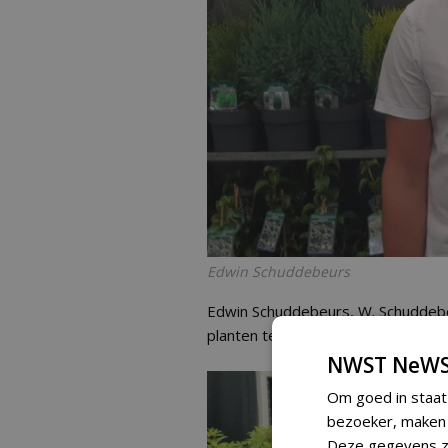
Edwin Schuddebeurs
Edwin Schuddebeurs, W. Schuddebeur
planten te laten zien.'
NWST NeWS
Om goed in staat
bezoeker, maken w
Deze gegevens zi