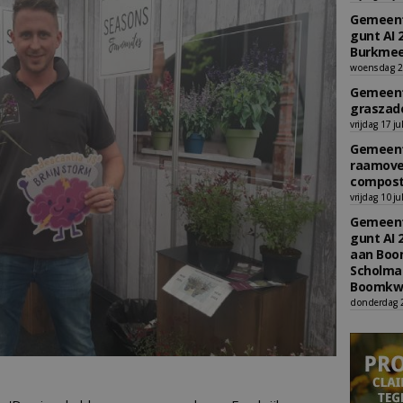
Gemeent
gunt AI 
Burkmee
woensdag 29
Gemeent
graszade
vrijdag 17 ju
Gemeent
raamove
compost
vrijdag 10 ju
Gemeent
gunt AI 
aan Boom
Scholman
Boomkwe
donderdag 2