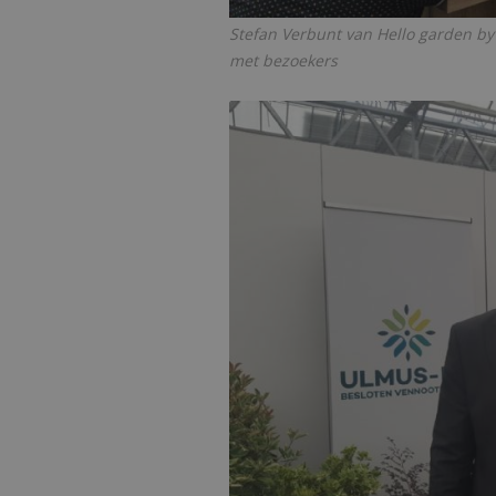
Stefan Verbunt van Hello garden by G
met bezoekers