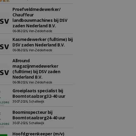
Proefveldmedewerker/
Chauffeur
landbouwmachines bij DSV
zaden Nederland B.V.
06-08-2026, Ven-Zelderheide
Kasmedewerker (fulltime) bij
DSV zaden Nederland B.V.
06-08-2026, Ven-Zelderheide
Allround
magazijnmedewerker
(fulltime) bij DSV zaden
Nederland B.V.
06-08-2026, Ven Zelderheide
Groeiplaats specialist bij
Boomtotaalzorg32-40 uur
30-07-2026, Schalkwijk
Boominspecteur bij
Boomtotaalzorg24-40 uur
30-07-2026, Schalkwijk
Hoofdgreenkeeper (m/v)