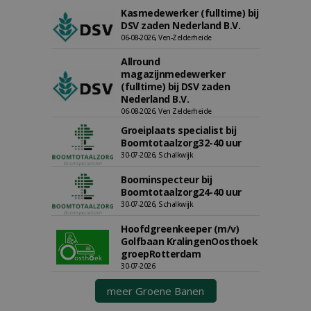
Kasmedewerker (fulltime) bij
DSV zaden Nederland B.V.
06-08-2026, Ven-Zelderheide
Allround
magazijnmedewerker
(fulltime) bij DSV zaden
Nederland B.V.
06-08-2026, Ven Zelderheide
Groeiplaats specialist bij
Boomtotaalzorg32-40 uur
30-07-2026, Schalkwijk
Boominspecteur bij
Boomtotaalzorg24-40 uur
30-07-2026, Schalkwijk
Hoofdgreenkeeper (m/v)
Golfbaan KralingenOosthoek
groepRotterdam
30-07-2026
meer Groene Banen