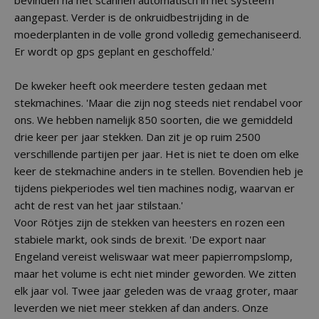
bevinden na het scannen automatisch in het systeem
aangepast. Verder is de onkruidbestrijding in de
moederplanten in de volle grond volledig gemechaniseerd.
Er wordt op gps geplant en geschoffeld.'
De kweker heeft ook meerdere testen gedaan met
stekmachines. 'Maar die zijn nog steeds niet rendabel voor
ons. We hebben namelijk 850 soorten, die we gemiddeld
drie keer per jaar stekken. Dan zit je op ruim 2500
verschillende partijen per jaar. Het is niet te doen om elke
keer de stekmachine anders in te stellen. Bovendien heb je
tijdens piekperiodes wel tien machines nodig, waarvan er
acht de rest van het jaar stilstaan.'
Voor Rötjes zijn de stekken van heesters en rozen een
stabiele markt, ook sinds de brexit. 'De export naar
Engeland vereist weliswaar wat meer papierrompslomp,
maar het volume is echt niet minder geworden. We zitten
elk jaar vol. Twee jaar geleden was de vraag groter, maar
leverden we niet meer stekken af dan anders. Onze