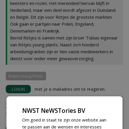
heesters en rozen. Het merendeel hiervan blijft in
Nederland, maar een deel wordt afgezet in Duitsland
en België. Dit zijn voor Rötjes de grootste markten.
Ook gaan er partijen naar Polen, Engeland,
Denemarken en Frankrijk.
Bernd Rötjes is samen met zijn broer Tobias eigenaar
van Rötjes young plants. Naast zo'n honderd
arbeidsmigranten zijn er tien vaste medewerkers in
dienst voor onder meer gewasverzorging.
Rötjes Young Plants
LOGIN
met je e-mailadres om te reageren.
REACTIES
NWST NeWSTories BV
Er zijn nog geen reacties.
Om goed in staat te zijn onze website aan
te passen aan de wensen en interesses
download artikel