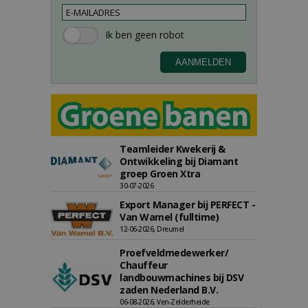
Teamleider Kwekerij &
Ontwikkeling bij Diamant
groep Groen Xtra
30-07-2026
Export Manager bij PERFECT -
Van Wamel (fulltime)
12-06-2026, Dreumel
Proefveldmedewerker/
Chauffeur
landbouwmachines bij DSV
zaden Nederland B.V.
06-08-2026, Ven-Zelderheide