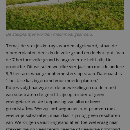
De stekplantjes worden machinaal gesnoeid.
Terwijl de stekjes in trays worden afgeleverd, staan de
moederplanten deels in de volle grond en deels in pot. 'Van
de 7 hectare volle grond is ongeveer de helft altijd in
productie. Dit wisselen we elke vier jaar om met de andere
3,5 hectare, waar groenbemesters op staan. Daarnaast is
1 hectare kas ingeruimd voor moederplanten.'
Rötjes volgt nauwgezet de ontwikkelingen op de markt
van substraten die gericht zijn op minder of geen
veengebruik en de toepassing van alternatieve
grondstoffen. 'We zijn net begonnen met proeven met
veenvrije substraten, maar daar zijn nog geen resultaten
van. We krijgen vanuit Engeland af en toe wel vraag naar
stekken die op veengereduceerde of veenvrije potgrond