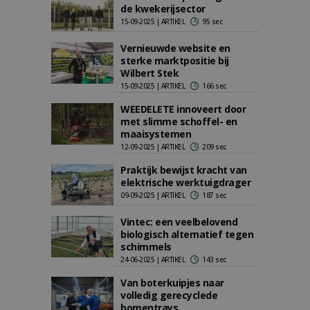
de kwekerijsector
15-09-2025 | ARTIKEL
95 sec
Vernieuwde website en
sterke marktpositie bij
Wilbert Stek
15-09-2025 | ARTIKEL
166 sec
WEEDELETE innoveert door
met slimme schoffel- en
maaisystemen
12-09-2025 | ARTIKEL
209 sec
Praktijk bewijst kracht van
elektrische werktuigdrager
09-09-2025 | ARTIKEL
187 sec
Vintec: een veelbelovend
biologisch alternatief tegen
schimmels
24-06-2025 | ARTIKEL
143 sec
Van boterkuipjes naar
volledig gerecyclede
bomentrays