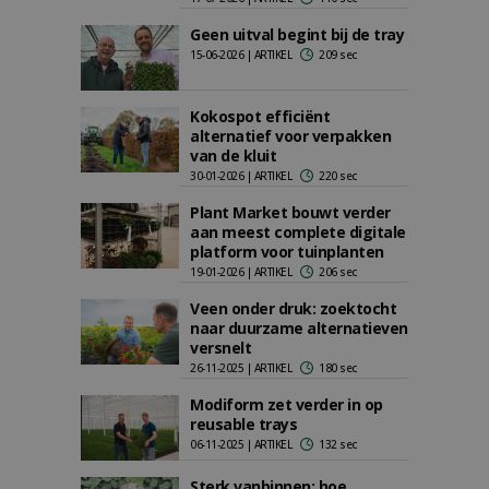
Geen uitval begint bij de tray
15-06-2026 | ARTIKEL
209 sec
Kokospot efficiënt
alternatief voor verpakken
van de kluit
30-01-2026 | ARTIKEL
220 sec
Plant Market bouwt verder
aan meest complete digitale
platform voor tuinplanten
19-01-2026 | ARTIKEL
206 sec
Veen onder druk: zoektocht
naar duurzame alternatieven
versnelt
26-11-2025 | ARTIKEL
180 sec
Modiform zet verder in op
reusable trays
06-11-2025 | ARTIKEL
132 sec
Sterk vanbinnen: hoe