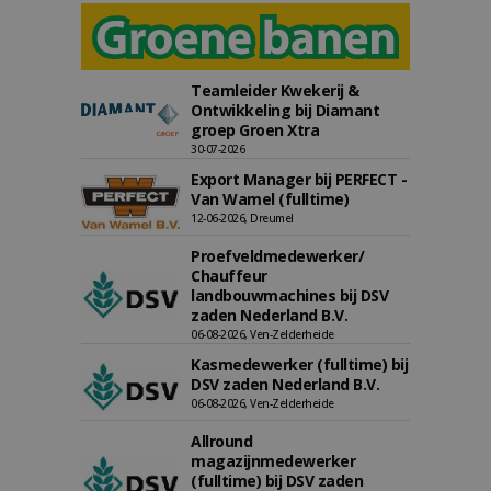
Teamleider Kwekerij &
Ontwikkeling bij Diamant
groep Groen Xtra
30-07-2026
Export Manager bij PERFECT -
Van Wamel (fulltime)
12-06-2026, Dreumel
Proefveldmedewerker/
Chauffeur
landbouwmachines bij DSV
zaden Nederland B.V.
06-08-2026, Ven-Zelderheide
Kasmedewerker (fulltime) bij
DSV zaden Nederland B.V.
06-08-2026, Ven-Zelderheide
Allround
magazijnmedewerker
(fulltime) bij DSV zaden