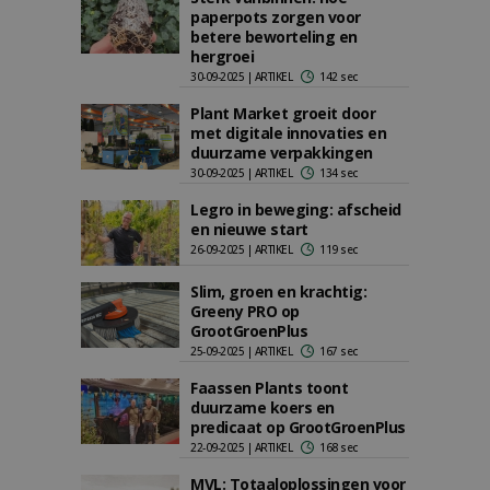
paperpots zorgen voor
betere beworteling en
hergroei
30-09-2025 | ARTIKEL
142 sec
Plant Market groeit door
met digitale innovaties en
duurzame verpakkingen
30-09-2025 | ARTIKEL
134 sec
Legro in beweging: afscheid
en nieuwe start
26-09-2025 | ARTIKEL
119 sec
Slim, groen en krachtig:
Greeny PRO op
GrootGroenPlus
25-09-2025 | ARTIKEL
167 sec
Faassen Plants toont
duurzame koers en
predicaat op GrootGroenPlus
22-09-2025 | ARTIKEL
168 sec
MVL: Totaaloplossingen voor