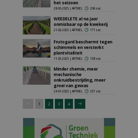
het seizoen
28-03-2025 | ARTIKEL
206 sec
WEEDELETE al na jaar
onmisbaar op de kwekerij
21-02-2025 | ARTIKEL
171 sec
Frutogard beschermt tegen
schimmels en versterkt
plantvitaliteit
11-02-2025 | ARTIKEL
158 sec
Minder chemie, meer
mechanische
onkruidbestrijding, meer
groei van gewas
24-01-2025 | ARTIKEL
257 sec
1
2
3
4