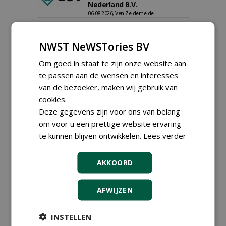
Nederland B.V.
06-08-2026, Ven Zelderheide
Groeiplaats specialist bij
Boomtotaalzorg32-40 uur
NWST NeWSTories BV
30-07-2026, Schalkwijk
Om goed in staat te zijn onze website aan
Boominspecteur bij
Boomtotaalzorg24-40 uur
te passen aan de wensen en interesses
30-07-2026, Schalkwijk
van de bezoeker, maken wij gebruik van
cookies.
Hoofdgreenkeeper (m/v)
Golfbaan KralingenOosthoek
Deze gegevens zijn voor ons van belang
groepRotterdam
om voor u een prettige website ervaring
30-07-2026
te kunnen blijven ontwikkelen.
Lees verder
meer Groene Banen
AKKOORD
AFWIJZEN
INSTELLEN