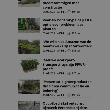
meerstammigen met
constructie
06-05-2025 | ARTIKEL
107 sec
Voor elk bodemtype de juiste
optie voor probleemloos
planten
05-05-2025 | ARTIKEL
256 sec
'We willen de Amazon van de
boomkwekerijsector worden'
22-04-2025 | ARTIKEL
186 sec
'Nieuwe ecoExpert-
transporttrays zijn PPWR-
proof'
21-04-2025 | ARTIKEL
217 sec
'Presentatie groenproducten
draait om communicatie en
beleving'
15-04-2025 | ARTIKEL
191 sec
Oppotbedrijf.nl ontzorgt
Rijnbeek Perennials tijdens