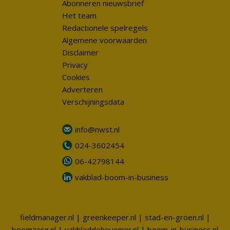
Abonneren nieuwsbrief
Het team
Redactionele spelregels
Algemene voorwaarden
Disclaimer
Privacy
Cookies
Adverteren
Verschijningsdata
info@nwst.nl
024-3602454
06-42798144
vakblad-boom-in-business
fieldmanager.nl
|
greenkeeper.nl
|
stad-en-groen.nl
|
boomzorg.nl
|
vakbladdehovenier.nl
|
boom-in-business.nl