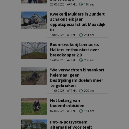
23-06-2025 | ARTIKEL
161 sec
Kwekerij Mulders in Zundert
schakelt elk jaar
oppotspecialist uit Maasdijk
in
18-06-2025 | ARTIKEL
234 sec
Boomkwekerij Leenaerts-
Halters enthousiast over
breedkapper 2.0
17-06-2025 | ARTIKEL
256 sec
'We verwachten binnenkort
helemaal geen
bestrijdingsmiddelen meer
te gebruiken'
11-06-2025 | ARTIKEL
220 sec
Het belang van
bodemherbiciden
07-05-2025 | ARTIKEL
153 sec
Pot-in-potsysteem
alternatief voor teelt