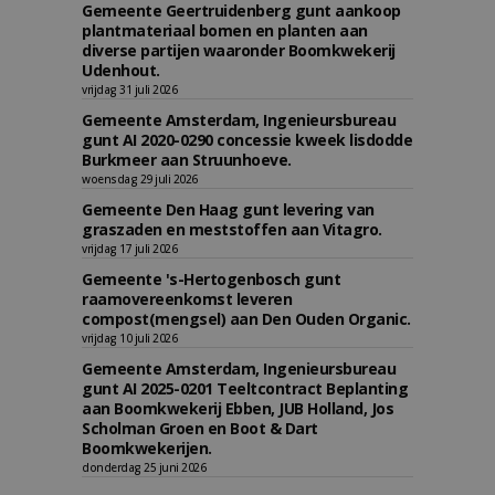
Gemeente Geertruidenberg gunt aankoop
plantmateriaal bomen en planten aan
diverse partijen waaronder Boomkwekerij
Udenhout.
vrijdag 31 juli 2026
Gemeente Amsterdam, Ingenieursbureau
gunt AI 2020-0290 concessie kweek lisdodde
Burkmeer aan Struunhoeve.
woensdag 29 juli 2026
Gemeente Den Haag gunt levering van
graszaden en meststoffen aan Vitagro.
vrijdag 17 juli 2026
Gemeente 's-Hertogenbosch gunt
raamovereenkomst leveren
compost(mengsel) aan Den Ouden Organic.
vrijdag 10 juli 2026
Gemeente Amsterdam, Ingenieursbureau
gunt AI 2025-0201 Teeltcontract Beplanting
aan Boomkwekerij Ebben, JUB Holland, Jos
Scholman Groen en Boot & Dart
Boomkwekerijen.
donderdag 25 juni 2026