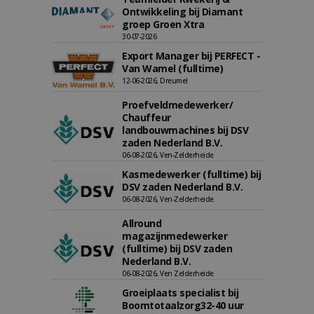
Ontwikkeling bij Diamant
groep Groen Xtra
30-07-2026
Export Manager bij PERFECT -
Van Wamel (fulltime)
12-06-2026, Dreumel
Proefveldmedewerker/
Chauffeur
landbouwmachines bij DSV
zaden Nederland B.V.
06-08-2026, Ven-Zelderheide
Kasmedewerker (fulltime) bij
DSV zaden Nederland B.V.
06-08-2026, Ven-Zelderheide
Allround
magazijnmedewerker
(fulltime) bij DSV zaden
Nederland B.V.
06-08-2026, Ven Zelderheide
Groeiplaats specialist bij
Boomtotaalzorg32-40 uur