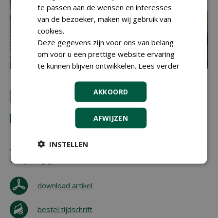
te passen aan de wensen en interesses
van de bezoeker, maken wij gebruik van
cookies.
Deze gegevens zijn voor ons van belang
om voor u een prettige website ervaring
te kunnen blijven ontwikkelen.
Lees verder
Martin Vermeer (Oppotbedrijf.nl)
AKKOORD
Rijnbeek Perennials
Oppotbedrijf.nl
AFWIJZEN
LOGIN
met je e-mailadres om te reageren.
REACTIES
INSTELLEN
Er zijn nog geen reacties.
download artikel
bestel tijdschrift