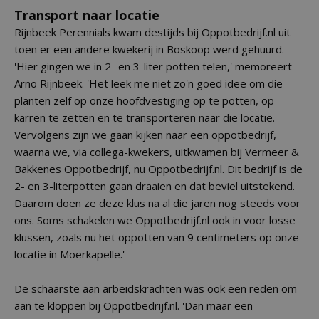
Transport naar locatie
Rijnbeek Perennials kwam destijds bij Oppotbedrijf.nl uit
toen er een andere kwekerij in Boskoop werd gehuurd.
'Hier gingen we in 2- en 3-liter potten telen,' memoreert
Arno Rijnbeek. 'Het leek me niet zo'n goed idee om die
planten zelf op onze hoofdvestiging op te potten, op
karren te zetten en te transporteren naar die locatie.
Vervolgens zijn we gaan kijken naar een oppotbedrijf,
waarna we, via collega-kwekers, uitkwamen bij Vermeer &
Bakkenes Oppotbedrijf, nu Oppotbedrijf.nl. Dit bedrijf is de
2- en 3-literpotten gaan draaien en dat beviel uitstekend.
Daarom doen ze deze klus na al die jaren nog steeds voor
ons. Soms schakelen we Oppotbedrijf.nl ook in voor losse
klussen, zoals nu het oppotten van 9 centimeters op onze
locatie in Moerkapelle.'
De schaarste aan arbeidskrachten was ook een reden om
aan te kloppen bij Oppotbedrijf.nl. 'Dan maar een