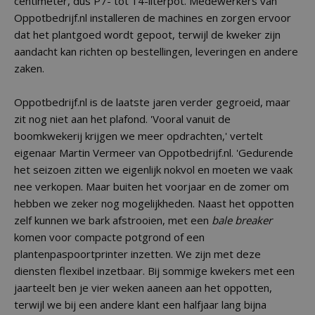
centimeter, dus P7- tot 14-literpot. Medewerkers van
Oppotbedrijf.nl installeren de machines en zorgen ervoor
dat het plantgoed wordt gepoot, terwijl de kweker zijn
aandacht kan richten op bestellingen, leveringen en andere
zaken.
Oppotbedrijf.nl is de laatste jaren verder gegroeid, maar
zit nog niet aan het plafond. 'Vooral vanuit de
boomkwekerij krijgen we meer opdrachten,' vertelt
eigenaar Martin Vermeer van Oppotbedrijf.nl. 'Gedurende
het seizoen zitten we eigenlijk nokvol en moeten we vaak
nee verkopen. Maar buiten het voorjaar en de zomer om
hebben we zeker nog mogelijkheden. Naast het oppotten
zelf kunnen we bark afstrooien, met een
bale breaker
komen voor compacte potgrond of een
plantenpaspoortprinter inzetten. We zijn met deze
diensten flexibel inzetbaar. Bij sommige kwekers met een
jaarteelt ben je vier weken aaneen aan het oppotten,
terwijl we bij een andere klant een halfjaar lang bijna