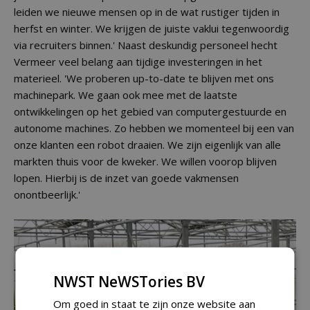
leiden we nieuwe mensen op in de wat rustiger tijden in
herfst en winter. We krijgen de juiste vaklui tegenwoordig
via recruiters binnen.' Naast deskundig personeel hecht
Vermeer veel belang aan tijdige investeringen in het
materieel. 'We proberen up-to-date te blijven met ons
machinepark. We gaan ook mee met de laatste
ontwikkelingen op het gebied van computergestuurde en
autonome machines. Zo hebben we momenteel bij een van
onze klanten een robot draaien. We zijn eigenlijk van alle
markten thuis voor de kweker. We willen voorop blijven
lopen. Hierbij is de inzet van goede vakmensen
onontbeerlijk.'
NWST NeWSTories BV
Om goed in staat te zijn onze website aan