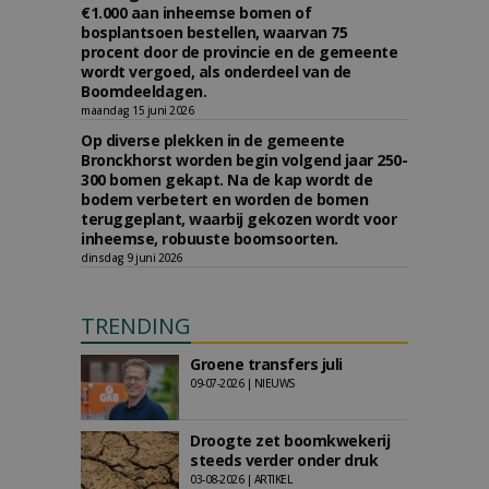
€1.000 aan inheemse bomen of
bosplantsoen bestellen, waarvan 75
procent door de provincie en de gemeente
wordt vergoed, als onderdeel van de
Boomdeeldagen.
maandag 15 juni 2026
Op diverse plekken in de gemeente
Bronckhorst worden begin volgend jaar 250-
300 bomen gekapt. Na de kap wordt de
bodem verbetert en worden de bomen
teruggeplant, waarbij gekozen wordt voor
inheemse, robuuste boomsoorten.
dinsdag 9 juni 2026
TRENDING
Groene transfers juli
09-07-2026 | NIEUWS
Droogte zet boomkwekerij
steeds verder onder druk
03-08-2026 | ARTIKEL