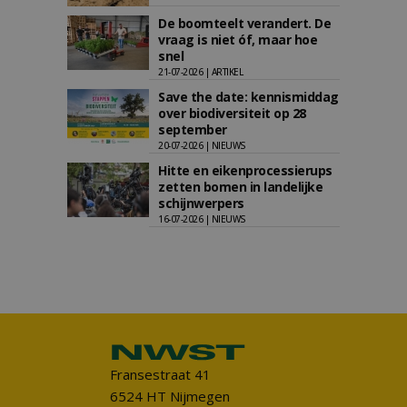
De boomteelt verandert. De
vraag is niet óf, maar hoe
snel
21-07-2026 | ARTIKEL
Save the date: kennismiddag
over biodiversiteit op 28
september
20-07-2026 | NIEUWS
Hitte en eikenprocessierups
zetten bomen in landelijke
schijnwerpers
16-07-2026 | NIEUWS
Fransestraat 41
6524 HT Nijmegen