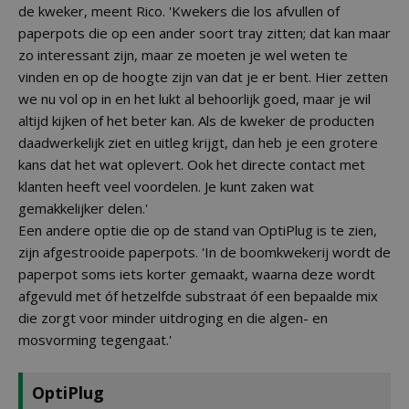
de kweker, meent Rico. 'Kwekers die los afvullen of
paperpots die op een ander soort tray zitten; dat kan maar
zo interessant zijn, maar ze moeten je wel weten te
vinden en op de hoogte zijn van dat je er bent. Hier zetten
we nu vol op in en het lukt al behoorlijk goed, maar je wil
altijd kijken of het beter kan. Als de kweker de producten
daadwerkelijk ziet en uitleg krijgt, dan heb je een grotere
kans dat het wat oplevert. Ook het directe contact met
klanten heeft veel voordelen. Je kunt zaken wat
gemakkelijker delen.'
Een andere optie die op de stand van OptiPlug is te zien,
zijn afgestrooide paperpots. 'In de boomkwekerij wordt de
paperpot soms iets korter gemaakt, waarna deze wordt
afgevuld met óf hetzelfde substraat óf een bepaalde mix
die zorgt voor minder uitdroging en die algen- en
mosvorming tegengaat.'
OptiPlug