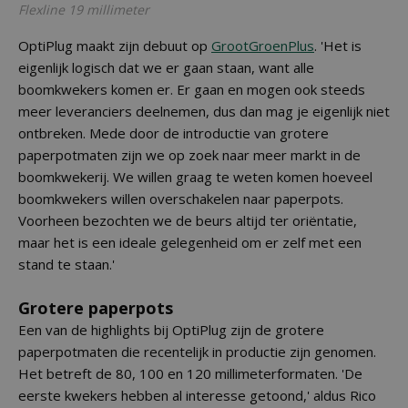
Flexline 19 millimeter
OptiPlug maakt zijn debuut op
GrootGroenPlus
. 'Het is
eigenlijk logisch dat we er gaan staan, want alle
boomkwekers komen er. Er gaan en mogen ook steeds
meer leveranciers deelnemen, dus dan mag je eigenlijk niet
ontbreken. Mede door de introductie van grotere
paperpotmaten zijn we op zoek naar meer markt in de
boomkwekerij. We willen graag te weten komen hoeveel
boomkwekers willen overschakelen naar paperpots.
Voorheen bezochten we de beurs altijd ter oriëntatie,
maar het is een ideale gelegenheid om er zelf met een
stand te staan.'
Grotere paperpots
Een van de highlights bij OptiPlug zijn de grotere
paperpotmaten die recentelijk in productie zijn genomen.
Het betreft de 80, 100 en 120 millimeterformaten. 'De
eerste kwekers hebben al interesse getoond,' aldus Rico