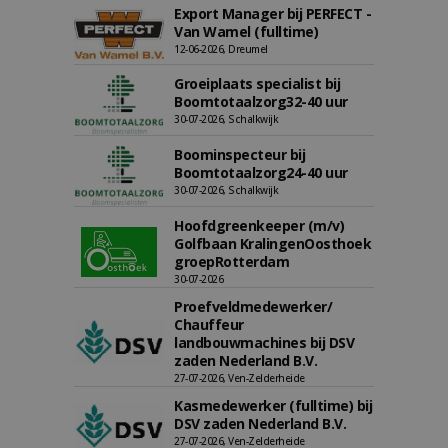
Export Manager bij PERFECT -
Van Wamel (fulltime)
12-06-2026, Dreumel
Groeiplaats specialist bij
Boomtotaalzorg32-40 uur
30-07-2026, Schalkwijk
Boominspecteur bij
Boomtotaalzorg24-40 uur
30-07-2026, Schalkwijk
Hoofdgreenkeeper (m/v)
Golfbaan KralingenOosthoek
groepRotterdam
30-07-2026
Proefveldmedewerker/
Chauffeur
landbouwmachines bij DSV
zaden Nederland B.V.
27-07-2026, Ven-Zelderheide
Kasmedewerker (fulltime) bij
DSV zaden Nederland B.V.
27-07-2026, Ven-Zelderheide