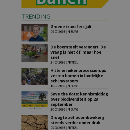
TRENDING
Groene transfers juli
09-07-2026 | NIEUWS
De boomteelt verandert. De
vraag is niet óf, maar hoe
snel
21-07-2026 | ARTIKEL
Hitte en eikenprocessierups
zetten bomen in landelijke
schijnwerpers
16-07-2026 | NIEUWS
Save the date: kennismiddag
over biodiversiteit op 28
september
20-07-2026 | NIEUWS
Droogte zet boomkwekerij
steeds verder onder druk
03-08-2026 | ARTIKEL