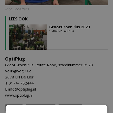
Rico Scheffers
LEES OOK
GrootGroenPlus 2023
13-10-2022 | AGENDA
OptiPlug
GrootGroenPlus: Route Rood, standnummer R120
Veilingweg 16c
2678 LN De Lier
T 0174- 752444
E info@optiplug.nl
www.optiplug.nl
Optiplug
GrootGroenPlus
ELLEPOT A/S