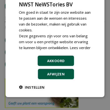
NWST NeWSTories BV
LOGIN
met je e-mailadres om te reageren.
Om goed in staat te zijn onze website aan
REACTIES
te passen aan de wensen en interesses
van de bezoeker, maken wij gebruik van
Er zijn nog geen reacties.
cookies.
Deze gegevens zijn voor ons van belang
download artikel
om voor u een prettige website ervaring
te kunnen blijven ontwikkelen.
Lees verder
bestel tijdschrift
AKKOORD
tip de redactie
AFWIJZEN
INSTELLEN