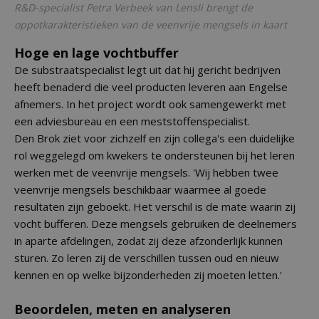
R&D-specialist Petra Verbeek van Lensli brengt de
oppotkarakteristieken van de veenvrije mengsels in kaart
Hoge en lage vochtbuffer
De substraatspecialist legt uit dat hij gericht bedrijven
heeft benaderd die veel producten leveren aan Engelse
afnemers. In het project wordt ook samengewerkt met
een adviesbureau en een meststoffenspecialist.
Den Brok ziet voor zichzelf en zijn collega's een duidelijke
rol weggelegd om kwekers te ondersteunen bij het leren
werken met de veenvrije mengsels. 'Wij hebben twee
veenvrije mengsels beschikbaar waarmee al goede
resultaten zijn geboekt. Het verschil is de mate waarin zij
vocht bufferen. Deze mengsels gebruiken de deelnemers
in aparte afdelingen, zodat zij deze afzonderlijk kunnen
sturen. Zo leren zij de verschillen tussen oud en nieuw
kennen en op welke bijzonderheden zij moeten letten.'
Beoordelen, meten en analyseren