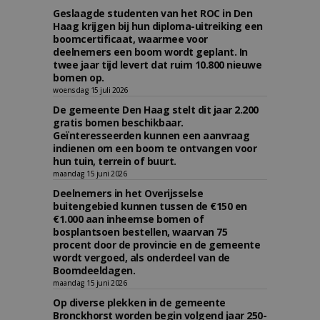
Geslaagde studenten van het ROC in Den
Haag krijgen bij hun diploma-uitreiking een
boomcertificaat, waarmee voor
deelnemers een boom wordt geplant. In
twee jaar tijd levert dat ruim 10.800 nieuwe
bomen op.
woensdag 15 juli 2026
De gemeente Den Haag stelt dit jaar 2.200
gratis bomen beschikbaar.
Geïnteresseerden kunnen een aanvraag
indienen om een boom te ontvangen voor
hun tuin, terrein of buurt.
maandag 15 juni 2026
Deelnemers in het Overijsselse
buitengebied kunnen tussen de €150 en
€1.000 aan inheemse bomen of
bosplantsoen bestellen, waarvan 75
procent door de provincie en de gemeente
wordt vergoed, als onderdeel van de
Boomdeeldagen.
maandag 15 juni 2026
Op diverse plekken in de gemeente
Bronckhorst worden begin volgend jaar 250-