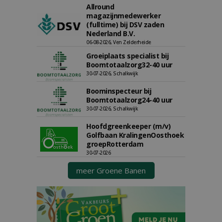
Allround
magazijnmedewerker
(fulltime) bij DSV zaden
Nederland B.V.
06-08-2026, Ven Zelderheide
Groeiplaats specialist bij
Boomtotaalzorg32-40 uur
30-07-2026, Schalkwijk
Boominspecteur bij
Boomtotaalzorg24-40 uur
30-07-2026, Schalkwijk
Hoofdgreenkeeper (m/v)
Golfbaan KralingenOosthoek
groepRotterdam
30-07-2026
meer Groene Banen