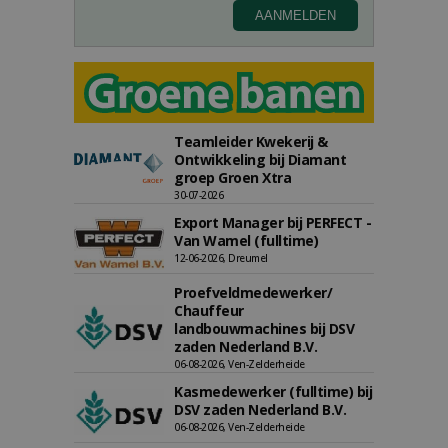
Teamleider Kwekerij &
Ontwikkeling bij Diamant
groep Groen Xtra
30-07-2026
Export Manager bij PERFECT -
Van Wamel (fulltime)
12-06-2026, Dreumel
Proefveldmedewerker/
Chauffeur
landbouwmachines bij DSV
zaden Nederland B.V.
06-08-2026, Ven-Zelderheide
Kasmedewerker (fulltime) bij
DSV zaden Nederland B.V.
06-08-2026, Ven-Zelderheide