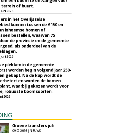
n om een boom te ontvangen voor
 terrein of buurt.
juni 2026
rs in het Overijsselse
bied kunnen tussen de €150 en
aan inheemse bomen of
soen bestellen, waarvan 75
door de provincie en de gemeente
rgoed, als onderdeel van de
ldagen.
juni 2026
se plekken in de gemeente
rst worden begin volgend jaar 250-
en gekapt. Na de kap wordt de
erbetert en worden de bomen
lant, waarbij gekozen wordt voor
e, robuuste boomsoorten.
ni 2026
DING
Groene transfers juli
09-07-2026 | NIEUWS