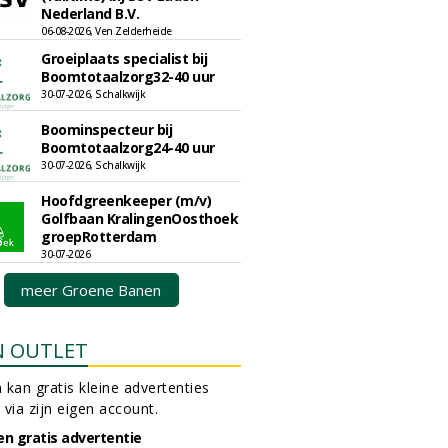
Nederland B.V.
06-08-2026, Ven Zelderheide
Groeiplaats specialist bij
Boomtotaalzorg32-40 uur
30-07-2026, Schalkwijk
Boominspecteur bij
Boomtotaalzorg24-40 uur
30-07-2026, Schalkwijk
Hoofdgreenkeeper (m/v)
Golfbaan KralingenOosthoek
groepRotterdam
30-07-2026
meer Groene Banen
N OUTLET
 kan gratis kleine advertenties
 via zijn eigen account.
en gratis advertentie