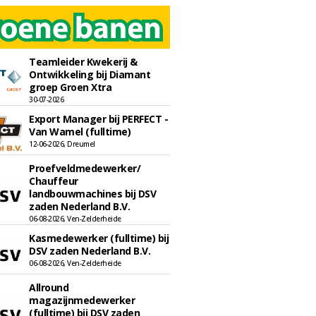
Teamleider Kwekerij &
Ontwikkeling bij Diamant
groep Groen Xtra
30-07-2026
Export Manager bij PERFECT -
Van Wamel (fulltime)
12-06-2026, Dreumel
Proefveldmedewerker/
Chauffeur
landbouwmachines bij DSV
zaden Nederland B.V.
06-08-2026, Ven-Zelderheide
Kasmedewerker (fulltime) bij
DSV zaden Nederland B.V.
06-08-2026, Ven-Zelderheide
Allround
magazijnmedewerker
(fulltime) bij DSV zaden