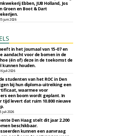
kwekerij Ebben, JUB Holland, Jos
 Groen en Boot & Dart
kerijen.
5 juni 2026
ELS
eeft in het Journaal van 15-07 en
te aandacht voor de bomen in de
 hoe (én of) deze in de toekomst de
l kunnen houden.
 juli 2026
e studenten van het ROC in Den
jgen bij hun diploma-uitreiking een
tificaat, waarmee voor
rs een boom wordt geplant. In
r tijd levert dat ruim 10.800 nieuwe
p.
 juli 2026
nte Den Haag stelt dit jaar 2.200
omen beschikbaar.
esseerden kunnen een aanvraag