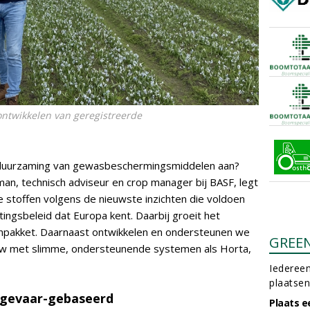
 ontwikkelen van geregistreerde
rduurzaming van gewasbeschermingsmiddelen aan?
man, technisch adviseur en crop manager bij BASF, legt
we stoffen volgens de nieuwste inzichten die voldoen
tingsbeleid dat Europa kent. Daarbij groeit het
tenpakket. Daarnaast ontwikkelen en ondersteunen we
GREE
uw met slimme, ondersteunende systemen als Horta,
Iedereen
plaatsen
r gevaar-gebaseerd
Plaats e