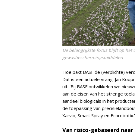
De belangrijkste focus blijft op het
gewasbeschermingsmiddelen
Hoe pakt BASF de (verplichte) ve
Dat is een actuele vraag. Jan Koop
uit: 'Bij BASF ontwikkelen we nieu
aan de eisen van het strenge toela
aandeel biologicals in het produc
de toepassing van precisielandbo
Xarvio, Smart Spray en Ecorobotix.'
Van risico-gebaseerd naa