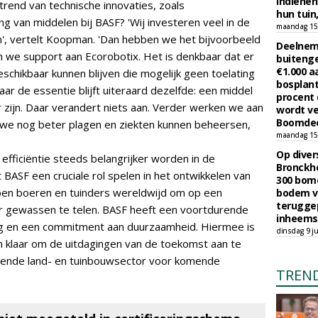
indiene
 trend van technische innovaties, zoals
hun tuin,
ng van middelen bij BASF? 'Wij investeren veel in de
maandag 15 
n', vertelt Koopman. 'Dan hebben we het bijvoorbeeld
Deelneme
 we support aan Ecorobotix. Het is denkbaar dat er
buitenge
€1.000 
chikbaar kunnen blijven die mogelijk geen toelating
bosplant
Maar de essentie blijft uiteraard dezelfde: een middel
procent 
r zijn. Daar verandert niets aan. Verder werken we aan
wordt ve
Boomdee
e nog beter plagen en ziekten kunnen beheersen,
maandag 15 
Op diver
 efficiëntie steeds belangrijker worden in de
Bronckho
t BASF een cruciale rol spelen in het ontwikkelen van
300 bom
pen boeren en tuinders wereldwijd om op een
bodem v
teruggep
r gewassen te telen. BASF heeft een voortdurende
inheems
ng en een commitment aan duurzaamheid. Hiermee is
dinsdag 9 ju
 klaar om de uitdagingen van de toekomst aan te
eiende land- en tuinbouwsector voor komende
TREN