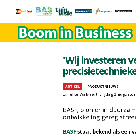
'Wij investeren v
precisietechniek
ARTIKEL
PRODUCTNIEUWS
Emiel te Walvaart
, vrijdag 2 augustu
BASF, pionier in duurza
ontwikkeling geregistree
BASF
staat bekend als een v