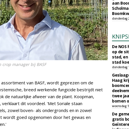
aan Boom
Scholman
Boomkwe
donderdag 2
KNIPS
De NOS h
op de si
stad, en
stad koe
n crop manager bij BASF
donderdag 16
Geslaagd
Haag kri
het assortiment van BASF, wordt geprezen om de
boomcer
t systemische, breed werkende fungicide bestrijdt niet
deelneme
twee jaa
ok de natuurlijke afweer van de plant. Koopman,
bomen o
 verklaart dit voordeel. 'Met Soriale staan
woensdag 15
s, zowel boven- als ondergronds en in zowel
De gemee
Het wordt goed opgenomen door het gewas en
gratis b
en.'
Geïnter