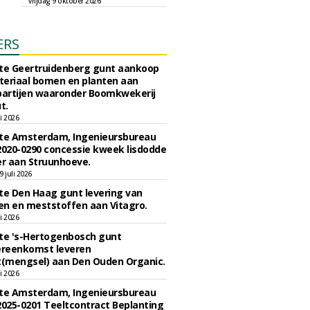
vrijdag 9 oktober 2026
ERS
e Geertruidenberg gunt aankoop
teriaal bomen en planten aan
partijen waaronder Boomkwekerij
t.
li 2026
e Amsterdam, Ingenieursbureau
2020-0290 concessie kweek lisdodde
r aan Struunhoeve.
 juli 2026
e Den Haag gunt levering van
n en meststoffen aan Vitagro.
li 2026
e 's-Hertogenbosch gunt
reenkomst leveren
(mengsel) aan Den Ouden Organic.
li 2026
e Amsterdam, Ingenieursbureau
2025-0201 Teeltcontract Beplanting