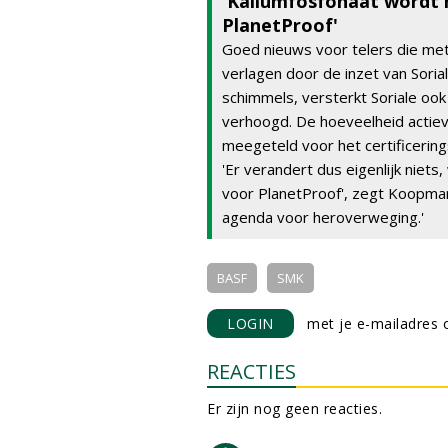
'Kaliumfosfonaat wordt n
PlanetProof'
Goed nieuws voor telers die met 
verlagen door de inzet van Sorial
schimmels, versterkt Soriale oo
verhoogd. De hoeveelheid actiev
meegeteld voor het certificer
'Er verandert dus eigenlijk niets
voor PlanetProof', zegt Koopman
agenda voor heroverweging.'
BASF
SMK
LOGIN
met je e-mailadres o
REACTIES
Er zijn nog geen reacties.