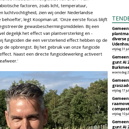
abiotische factoren, zoals licht, temperatuur,
n luchtvochtigheid, zien wij onder Nederlandse
TEND
ehoefte', legt Koopman uit. 'Onze eerste focus blijft
eregistreerde gewasbeschermingsmiddelen. Bij een
Gemeent
l degelijk het effect van plantversterking en -
plantma
diverse 
ij fungiciden die een versterkend effect hebben op de
Udenhou
op de opbrengst. Bij het gebruik van onze fungicide
vrijdag 31 ju
effect. Naast een directe fungicidewerking activeert
Gemeent
teafweer.'
gunt AI 
Burkmee
woensdag 29
Gemeent
graszade
vrijdag 17 ju
Gemeent
raamove
compost
vrijdag 10 ju
Gemeent
gunt AI 