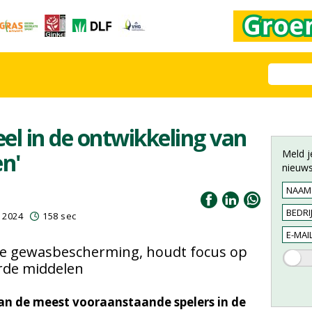
eel in de ontwikkeling van
Meld j
en'
nieuws
s 2024
158 sec
me gewasbescherming, houdt focus op
rde middelen
an de meest vooraanstaande spelers in de