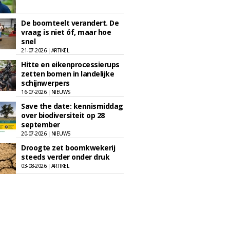
De boomteelt verandert. De
vraag is niet óf, maar hoe
snel
21-07-2026 | ARTIKEL
Hitte en eikenprocessierups
zetten bomen in landelijke
schijnwerpers
16-07-2026 | NIEUWS
Save the date: kennismiddag
over biodiversiteit op 28
september
20-07-2026 | NIEUWS
Droogte zet boomkwekerij
steeds verder onder druk
03-08-2026 | ARTIKEL