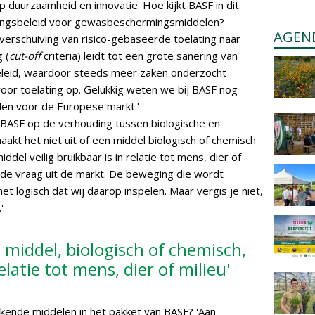
p duurzaamheid en innovatie. Hoe kijkt BASF in dit
atingsbeleid voor gewasbeschermingsmiddelen?
AGEN
erschuiving van risico-gebaseerde toelating naar
 (
cut-off
criteria) leidt tot een grote sanering van
eleid, waardoor steeds meer zaken onderzocht
or toelating op. Gelukkig weten we bij BASF nog
len voor de Europese markt.'
BASF op de verhouding tussen biologische en
akt het niet uit of een middel biologisch of chemisch
del veilig bruikbaar is in relatie tot mens, dier of
op de vraag uit de markt. De beweging die wordt
het logisch dat wij daarop inspelen. Maar vergis je niet,
'
 middel, biologisch of chemisch,
relatie tot mens, dier of milieu'
rkende middelen in het pakket van BASF? 'Aan