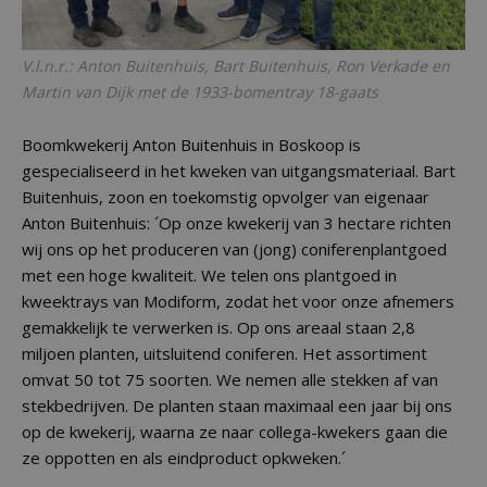
V.l.n.r.: Anton Buitenhuis, Bart Buitenhuis, Ron Verkade en
Martin van Dijk met de 1933-bomentray 18-gaats
Boomkwekerij Anton Buitenhuis in Boskoop is
gespecialiseerd in het kweken van uitgangsmateriaal. Bart
Buitenhuis, zoon en toekomstig opvolger van eigenaar
Anton Buitenhuis: ´Op onze kwekerij van 3 hectare richten
wij ons op het produceren van (jong) coniferenplantgoed
met een hoge kwaliteit. We telen ons plantgoed in
kweektrays van Modiform, zodat het voor onze afnemers
gemakkelijk te verwerken is. Op ons areaal staan 2,8
miljoen planten, uitsluitend coniferen. Het assortiment
omvat 50 tot 75 soorten. We nemen alle stekken af van
stekbedrijven. De planten staan maximaal een jaar bij ons
op de kwekerij, waarna ze naar collega-kwekers gaan die
ze oppotten en als eindproduct opkweken.´