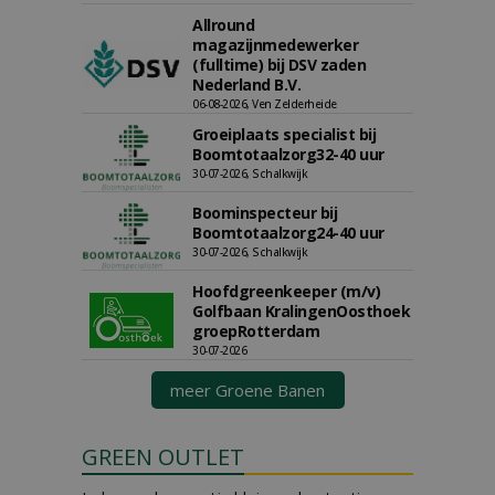
Allround
magazijnmedewerker
(fulltime) bij DSV zaden
Nederland B.V.
06-08-2026, Ven Zelderheide
Groeiplaats specialist bij
Boomtotaalzorg32-40 uur
30-07-2026, Schalkwijk
Boominspecteur bij
Boomtotaalzorg24-40 uur
30-07-2026, Schalkwijk
Hoofdgreenkeeper (m/v)
Golfbaan KralingenOosthoek
groepRotterdam
30-07-2026
meer Groene Banen
GREEN OUTLET