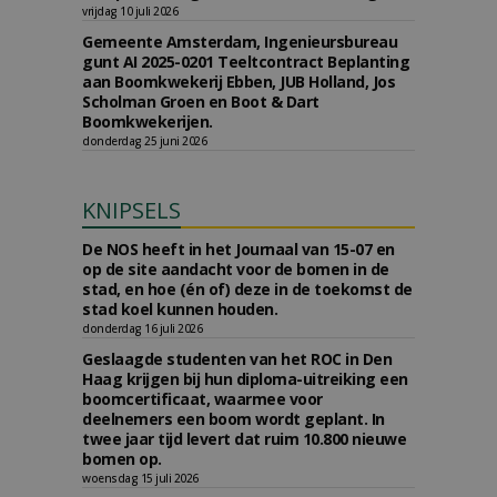
vrijdag 10 juli 2026
Gemeente Amsterdam, Ingenieursbureau
gunt AI 2025-0201 Teeltcontract Beplanting
aan Boomkwekerij Ebben, JUB Holland, Jos
Scholman Groen en Boot & Dart
Boomkwekerijen.
donderdag 25 juni 2026
KNIPSELS
De NOS heeft in het Journaal van 15-07 en
op de site aandacht voor de bomen in de
stad, en hoe (én of) deze in de toekomst de
stad koel kunnen houden.
donderdag 16 juli 2026
Geslaagde studenten van het ROC in Den
Haag krijgen bij hun diploma-uitreiking een
boomcertificaat, waarmee voor
deelnemers een boom wordt geplant. In
twee jaar tijd levert dat ruim 10.800 nieuwe
bomen op.
woensdag 15 juli 2026