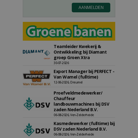
Teamleider Kwekerij &
Ontwikkeling bij Diamant
groep Groen Xtra
30-07-2026
Export Manager bij PERFECT -
Van Wamel (fulltime)
12-06-2026, Dreumel
Proefveldmedewerker/
Chauffeur
landbouwmachines bij DSV
zaden Nederland B.V.
06-08-2026, Ven-Zelderheide
Kasmedewerker (fulltime) bij
DSV zaden Nederland B.V.
06-08-2026, Ven-Zelderheide