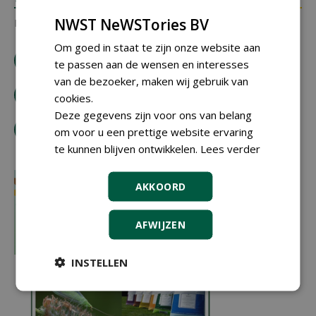
NWST NeWSTories BV
Er zijn nog geen reacties.
Om goed in staat te zijn onze website aan
download artikel
te passen aan de wensen en interesses
van de bezoeker, maken wij gebruik van
bestel tijdschrift
cookies.
Deze gegevens zijn voor ons van belang
tip de redactie
om voor u een prettige website ervaring
te kunnen blijven ontwikkelen.
Lees verder
AKKOORD
AFWIJZEN
INSTELLEN