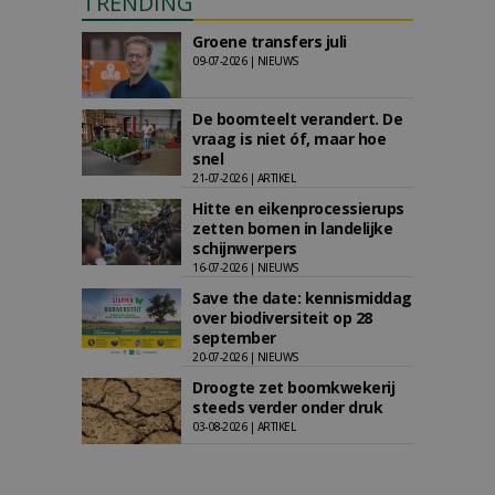
TRENDING
Groene transfers juli
09-07-2026 | NIEUWS
De boomteelt verandert. De
vraag is niet óf, maar hoe
snel
21-07-2026 | ARTIKEL
Hitte en eikenprocessierups
zetten bomen in landelijke
schijnwerpers
16-07-2026 | NIEUWS
Save the date: kennismiddag
over biodiversiteit op 28
september
20-07-2026 | NIEUWS
Droogte zet boomkwekerij
steeds verder onder druk
03-08-2026 | ARTIKEL