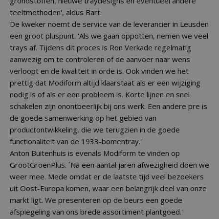
grondstoffen, nieuwe traydesigns en eventueel andere
teeltmethoden', aldus Bart.
De kweker noemt de service van de leverancier in Leusden
een groot pluspunt. 'Als we gaan oppotten, nemen we veel
trays af. Tijdens dit proces is Ron Verkade regelmatig
aanwezig om te controleren of de aanvoer naar wens
verloopt en de kwaliteit in orde is. Ook vinden we het
prettig dat Modiform altijd klaarstaat als er een wijziging
nodig is of als er een probleem is. Korte lijnen en snel
schakelen zijn onontbeerlijk bij ons werk. Een andere pre is
de goede samenwerking op het gebied van
productontwikkeling, die we terugzien in de goede
functionaliteit van de 1933-bomentray.'
Anton Buitenhuis is evenals Modiform te vinden op
GrootGroenPlus. ´Na een aantal jaren afwezigheid doen we
weer mee. Mede omdat er de laatste tijd veel bezoekers
uit Oost-Europa komen, waar een belangrijk deel van onze
markt ligt. We presenteren op de beurs een goede
afspiegeling van ons brede assortiment plantgoed.'