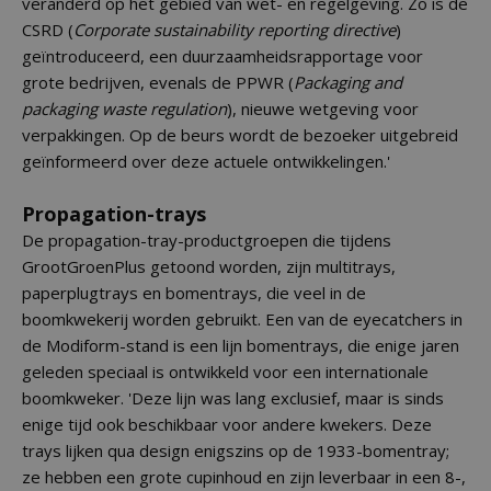
veranderd op het gebied van wet- en regelgeving. Zo is de
CSRD (
Corporate sustainability reporting directive
)
geïntroduceerd, een duurzaamheidsrapportage voor
grote bedrijven, evenals de PPWR (
Packaging and
packaging waste regulation
), nieuwe wetgeving voor
verpakkingen. Op de beurs wordt de bezoeker uitgebreid
geïnformeerd over deze actuele ontwikkelingen.'
Propagation-trays
De propagation-tray-productgroepen die tijdens
GrootGroenPlus getoond worden, zijn multitrays,
paperplugtrays en bomentrays, die veel in de
boomkwekerij worden gebruikt. Een van de eyecatchers in
de Modiform-stand is een lijn bomentrays, die enige jaren
geleden speciaal is ontwikkeld voor een internationale
boomkweker. 'Deze lijn was lang exclusief, maar is sinds
enige tijd ook beschikbaar voor andere kwekers. Deze
trays lijken qua design enigszins op de 1933-bomentray;
ze hebben een grote cupinhoud en zijn leverbaar in een 8-,