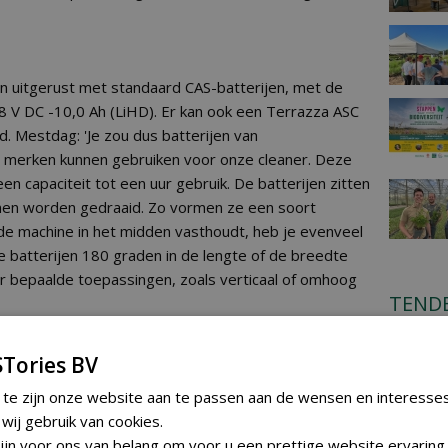
 uitgerust met standaard CAS-batterijen, met de
 18 V DC -10,0 Ah (LiHD). Er kan ook een Terrazza ASC
d. Mestdag: 'Je zou dus batterijen van
merken kunnen gebruiken voor onze cleaner. Deze
een capaciteit tot een uur gebruik. De batterijen zitten
nnen worden gedraaid. Zo vormen ze een soort
 de machine in het midden vasthoudt, heb je evenveel
de batterijen 180 graden in de lengte of de breedte
or bepaalde toepassingen, zoals verticaal of omhoog
TEND
 rotatiesnelheid van de borstel mogelijk.
Gemeent
er minuut en maximaal 250 toeren per minuut. Bij
plantma
Tories BV
je de rotatiesnelheid terugschroeven, zodat de
diverse 
Udenhou
 te zijn onze website aan te passen aan de wensen en interesse
xterne krachten. Door de keuze uit zes verschillende
vrijdag 31 ju
ij gebruik van cookies.
aar op verschillende soorten oppervlakken en bij
Gemeent
jn voor ons van belang om voor u een prettige website ervaring 
ng. Het is eenvoudig en comfortabel in het gebruik.'