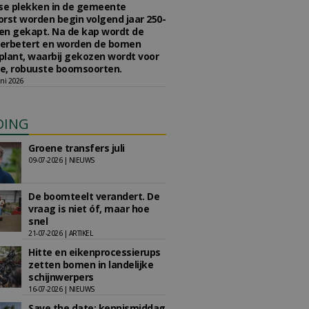
se plekken in de gemeente
rst worden begin volgend jaar 250-
en gekapt. Na de kap wordt de
erbetert en worden de bomen
lant, waarbij gekozen wordt voor
e, robuuste boomsoorten.
ni 2026
DING
Groene transfers juli
09-07-2026 | NIEUWS
De boomteelt verandert. De
vraag is niet óf, maar hoe
snel
21-07-2026 | ARTIKEL
Hitte en eikenprocessierups
zetten bomen in landelijke
schijnwerpers
16-07-2026 | NIEUWS
Save the date: kennismiddag