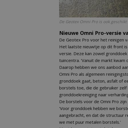
De Geotex Omni Pro is ook geschikt
Nieuwe Omni Pro-versie v
De Geotex Pro voor het reinigen va
Het laatste nieuwtje op dit front 
versie. Deze kan zowel gronddoek a
tuincentra. 'Vanuit de markt kwam
Daarop hebben we ons aanbod aang
Omni Pro als algemeen reinigingsto
gronddoek gaat, beton, asfalt of 
borstels toe, die de gebruiker zel
gronddoekreiniging naar verhardingr
De borstels voor de Omni Pro zijn 
'Voor gronddoek hebben we borstelm
aangebracht, en dat de structuur r
we met puur metalen borstels.'