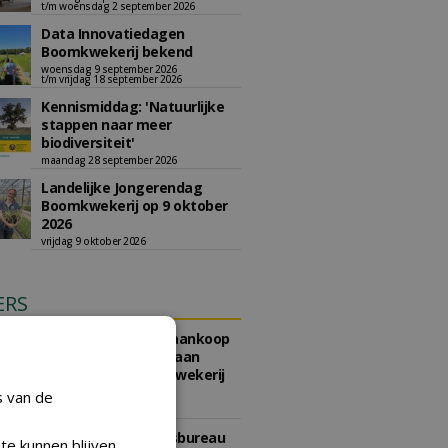
t/m woensdag 2 september 2026
Data Innovatiedagen
Boomkwekerij bekend
woensdag 9 september 2026
t/m vrijdag 18 september 2026
Kennismiddag: 'Natuurlijke
stappen naar meer
biodiversiteit'
maandag 28 september 2026
Landelijke Jongerendag
Boomkwekerij op 9 oktober
2026
vrijdag 9 oktober 2026
ERS
e Geertruidenberg gunt aankoop
teriaal bomen en planten aan
partijen waaronder Boomkwekerij
t.
s van de
li 2026
e Amsterdam, Ingenieursbureau
te kunnen blijven