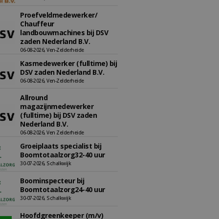
Proefveldmedewerker/
Chauffeur
landbouwmachines bij DSV
zaden Nederland B.V.
06-08-2026, Ven-Zelderheide
Kasmedewerker (fulltime) bij
DSV zaden Nederland B.V.
06-08-2026, Ven-Zelderheide
Allround
magazijnmedewerker
(fulltime) bij DSV zaden
Nederland B.V.
06-08-2026, Ven Zelderheide
Groeiplaats specialist bij
Boomtotaalzorg32-40 uur
30-07-2026, Schalkwijk
Boominspecteur bij
Boomtotaalzorg24-40 uur
30-07-2026, Schalkwijk
Hoofdgreenkeeper (m/v)