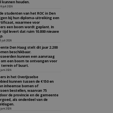
l kunnen houden.
 juli 2026
e studenten van het ROC in Den
jgen bij hun diploma-uitreiking een
tificaat, waarmee voor
rs een boom wordt geplant. In
r tijd levert dat ruim 10.800 nieuwe
p.
 juli 2026
nte Den Haag stelt dit jaar 2.200
omen beschikbaar.
esseerden kunnen een aanvraag
n om een boom te ontvangen voor
 terrein of buurt.
juni 2026
rs in het Overijsselse
bied kunnen tussen de €150 en
aan inheemse bomen of
soen bestellen, waarvan 75
door de provincie en de gemeente
rgoed, als onderdeel van de
ldagen.
juni 2026