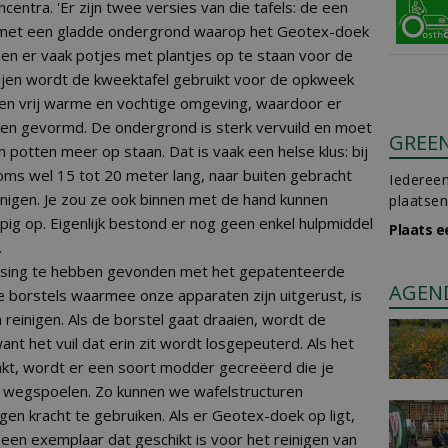
centra. 'Er zijn twee versies van die tafels: de een
 met een gladde ondergrond waarop het Geotex-doek
men er vaak potjes met plantjes op te staan voor de
rijen wordt de kweektafel gebruikt voor de opkweek
een vrij warme en vochtige omgeving, waardoor er
den gevormd. De ondergrond is sterk vervuild en moet
GREE
otten meer op staan. Dat is vaak een helse klus: bij
oms wel 15 tot 20 meter lang, naar buiten gebracht
Iedereen
nigen. Je zou ze ook binnen met de hand kunnen
plaatsen
ppig op. Eigenlijk bestond er nog geen enkel hulpmiddel
Plaats e
.
ssing te hebben gevonden met het gepatenteerde
AGEN
e borstels waarmee onze apparaten zijn uitgerust, is
reinigen. Als de borstel gaat draaien, wordt de
nt het vuil dat erin zit wordt losgepeuterd. Als het
akt, wordt er een soort modder gecreëerd die je
 wegspoelen. Zo kunnen we wafelstructuren
gen kracht te gebruiken. Als er Geotex-doek op ligt,
een exemplaar dat geschikt is voor het reinigen van