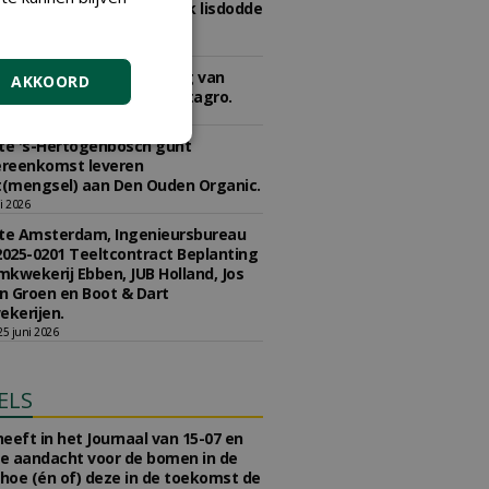
2020-0290 concessie kweek lisdodde
r aan Struunhoeve.
 juli 2026
e Den Haag gunt levering van
AKKOORD
n en meststoffen aan Vitagro.
li 2026
e 's-Hertogenbosch gunt
reenkomst leveren
(mengsel) aan Den Ouden Organic.
li 2026
e Amsterdam, Ingenieursbureau
2025-0201 Teeltcontract Beplanting
kwekerij Ebben, JUB Holland, Jos
 Groen en Boot & Dart
kerijen.
5 juni 2026
ELS
eeft in het Journaal van 15-07 en
te aandacht voor de bomen in de
 hoe (én of) deze in de toekomst de