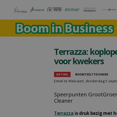
Terrazza: koplope
voor kwekers
ARTIKEL
BOOMTEELTTECHNIEK
Emiel te Walvaart
, donderdag 5 sep
Speerpunten GrootGroenP
Cleaner
Terrazza
is druk bezig met 