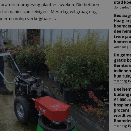
stad koe
boratoriumomgeving plantjes kweken. Die hebben
donderdag 16
che manier van reinigen.' Mestdag wil graag nog
Geslaagd
er nu volop verkrijgbaar is.
Haag kri
boomcer
deelneme
twee jaa
bomen o
woensdag 15
De gemee
gratis b
Geïnter
indiene
hun tuin,
maandag 15 
Deelneme
buitenge
€1.000 
bosplant
procent 
wordt ve
Boomdee
maandag 15 