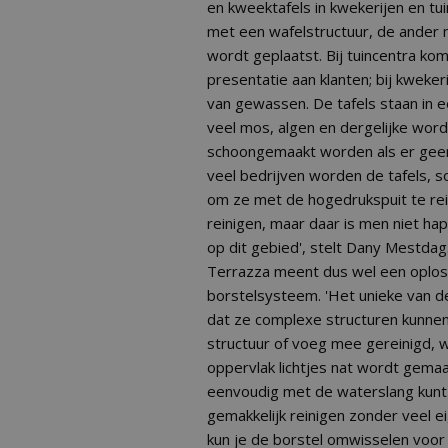
en kweektafels in kwekerijen en tuin
met een wafelstructuur, de ander
wordt geplaatst. Bij tuincentra ko
presentatie aan klanten; bij kweke
van gewassen. De tafels staan in 
veel mos, algen en dergelijke wor
schoongemaakt worden als er geen p
veel bedrijven worden de tafels, s
om ze met de hogedrukspuit te rei
reinigen, maar daar is men niet ha
op dit gebied', stelt Dany Mestdag
Terrazza meent dus wel een oplo
borstelsysteem. 'Het unieke van d
dat ze complexe structuren kunnen 
structuur of voeg mee gereinigd, wa
oppervlak lichtjes nat wordt gema
eenvoudig met de waterslang kunt
gemakkelijk reinigen zonder veel ei
kun je de borstel omwisselen voor 