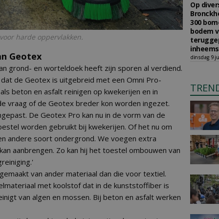
Op diver
Bronckho
300 bom
bodem v
 voor harde oppervlakken.
teruggep
inheems
an Geotex
dinsdag 9 ju
n grond- en worteldoek heeft zijn sporen al verdiend.
is dat de Geotex is uitgebreid met een Omni Pro-
TREN
ls beton en asfalt reinigen op kwekerijen en in
 de vraag of de Geotex breder kon worden ingezet.
epast. De Geotex Pro kan nu in de vorm van de
estel worden gebruikt bij kwekerijen. Of het nu om
een andere soort ondergrond. We voegen extra
f kan aanbrengen. Zo kan hij het toestel ombouwen van
einiging.'
gemaakt van ander materiaal dan die voor textiel.
ateriaal met koolstof dat in de kunststoffiber is
einigt van algen en mossen. Bij beton en asfalt werken