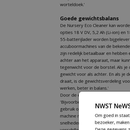
worteldoek.'
Goede gewichtsbalans
De Nursery Eco Cleaner kan worden
opties 18 V DV, 5,2 Ah (Li-ion) en
55-batterijlader worden bijgelever
accuboormachines van de bekende 
zijn redelijk betaalbaar en hebben 
achter aan het apparaat, maar ku
tegenwicht voor de borstel. Als je
gewicht voor als achter. En als je 
draait, is de gewichtsverdeling vo
werken, beter in balans.'
Door de elektromotor is een lagere
'Bijvoorbeeld minimaal 65 toeren p
NWST NeWS
gebruik op ruwe oppervlakken kun 
Om goed in staat
machine minder onderhevig is aan e
bezoeker, maken w
snelheden is het apparaat toepasb
Deze gegevens zi
verschillende gradaties van bevuili