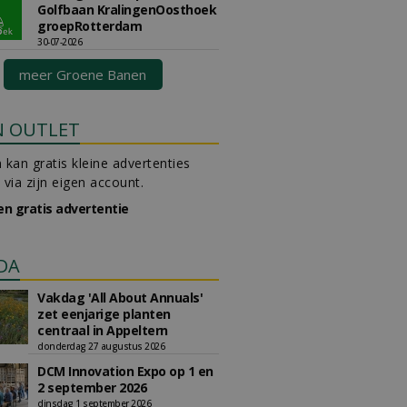
Golfbaan KralingenOosthoek
groepRotterdam
30-07-2026
meer Groene Banen
N OUTLET
 kan gratis kleine advertenties
 via zijn eigen account.
en gratis advertentie
DA
Vakdag 'All About Annuals'
zet eenjarige planten
centraal in Appeltern
donderdag 27 augustus 2026
DCM Innovation Expo op 1 en
2 september 2026
dinsdag 1 september 2026