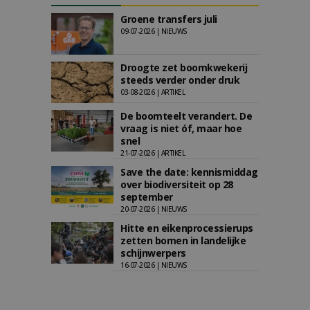
Groene transfers juli
09-07-2026 | NIEUWS
Droogte zet boomkwekerij
steeds verder onder druk
03-08-2026 | ARTIKEL
De boomteelt verandert. De
vraag is niet óf, maar hoe
snel
21-07-2026 | ARTIKEL
Save the date: kennismiddag
over biodiversiteit op 28
september
20-07-2026 | NIEUWS
Hitte en eikenprocessierups
zetten bomen in landelijke
schijnwerpers
16-07-2026 | NIEUWS