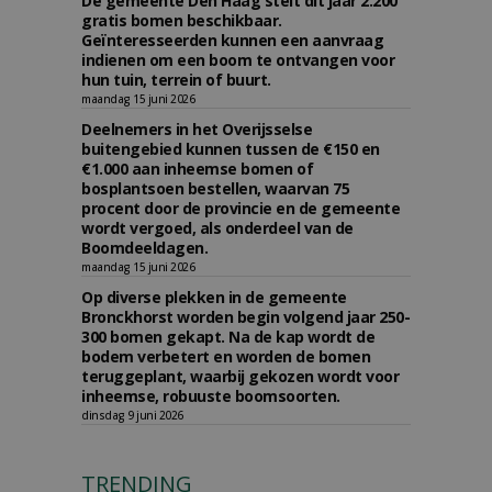
De gemeente Den Haag stelt dit jaar 2.200
gratis bomen beschikbaar.
Geïnteresseerden kunnen een aanvraag
indienen om een boom te ontvangen voor
hun tuin, terrein of buurt.
maandag 15 juni 2026
Deelnemers in het Overijsselse
buitengebied kunnen tussen de €150 en
€1.000 aan inheemse bomen of
bosplantsoen bestellen, waarvan 75
procent door de provincie en de gemeente
wordt vergoed, als onderdeel van de
Boomdeeldagen.
maandag 15 juni 2026
Op diverse plekken in de gemeente
Bronckhorst worden begin volgend jaar 250-
300 bomen gekapt. Na de kap wordt de
bodem verbetert en worden de bomen
teruggeplant, waarbij gekozen wordt voor
inheemse, robuuste boomsoorten.
dinsdag 9 juni 2026
TRENDING