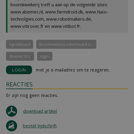
boomkwekerij treft u aan op de volgende sites:
www.abemec.nl, www.farmdroid.dk, www.Naïo-
technolgies.com, www.robotmakers.de,
www.vitirover.fr en www.vitibot.fr.
AgroWizard
Boomkwekerij Udenhout B.V...
Abemec B.V.
Aigro
LOGIN
met je e-mailadres om te reageren.
REACTIES
Er zijn nog geen reacties.
download artikel
bestel tijdschrift