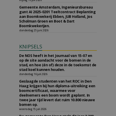
vrijdag 10 juli 2026
Gemeente Amsterdam, Ingenieursbureau
gunt AI 2025-0201 Teeltcontract Beplanting
aan Boomkwekerij Ebben, JUB Holland, Jos
Scholman Groen en Boot & Dart
Boomkwekerijen.
donderdag 25 juni 2026
KNIPSELS
De NOS heeft in het Journaal van 15-07 en
op de site aandacht voor de bomen in de
stad, en hoe (én of) deze in de toekomst de
stad koel kunnen houden.
donderdag 16 juli 2026
Geslaagde studenten van het ROC in Den
Haag krijgen bij hun diploma-uitreiking een
boomcertificaat, waarmee voor
deelnemers een boom wordt geplant. In
twee jaar tijd levert dat ruim 10.800 nieuwe
bomen op.
woensdag 15 juli 2026