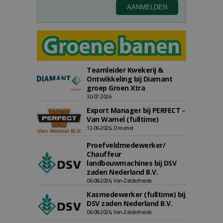
Teamleider Kwekerij &
Ontwikkeling bij Diamant
groep Groen Xtra
30-07-2026
Export Manager bij PERFECT -
Van Wamel (fulltime)
12-06-2026, Dreumel
Proefveldmedewerker/
Chauffeur
landbouwmachines bij DSV
zaden Nederland B.V.
06-08-2026, Ven-Zelderheide
Kasmedewerker (fulltime) bij
DSV zaden Nederland B.V.
06-08-2026, Ven-Zelderheide