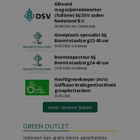
Allround
magazijnmedewerker
(fulltime) bij DSV zaden
Nederland B.V.
06-08-2026, Ven Zelderheide
Groeiplaats specialist bij
Boomtotaalzorg32-40 uur
30-07-2026, Schalkwijk
Boominspecteur bij
Boomtotaalzorg24-40 uur
30-07-2026, Schalkwijk
Hoofdgreenkeeper (m/v)
Golfbaan KralingenOosthoek
groepRotterdam
30-07-2026
meer Groene Banen
GREEN OUTLET
Iedereen kan gratis kleine advertenties