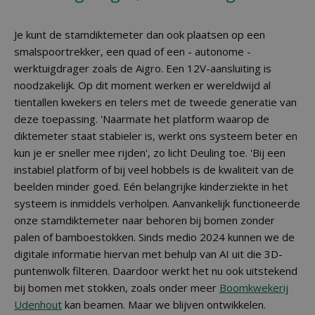
Je kunt de stamdiktemeter dan ook plaatsen op een
smalspoortrekker, een quad of een - autonome -
werktuigdrager zoals de Aigro. Een 12V-aansluiting is
noodzakelijk. Op dit moment werken er wereldwijd al
tientallen kwekers en telers met de tweede generatie van
deze toepassing. 'Naarmate het platform waarop de
diktemeter staat stabieler is, werkt ons systeem beter en
kun je er sneller mee rijden', zo licht Deuling toe. 'Bij een
instabiel platform of bij veel hobbels is de kwaliteit van de
beelden minder goed. Eén belangrijke kinderziekte in het
systeem is inmiddels verholpen. Aanvankelijk functioneerde
onze stamdiktemeter naar behoren bij bomen zonder
palen of bamboestokken. Sinds medio 2024 kunnen we de
digitale informatie hiervan met behulp van AI uit die 3D-
puntenwolk filteren. Daardoor werkt het nu ook uitstekend
bij bomen met stokken, zoals onder meer
Boomkwekerij
Udenhout
kan beamen. Maar we blijven ontwikkelen.