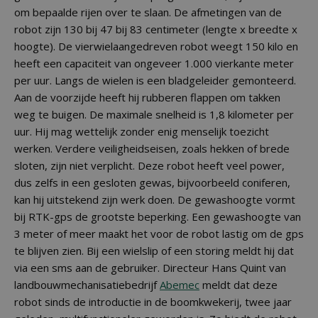
om bepaalde rijen over te slaan. De afmetingen van de
robot zijn 130 bij 47 bij 83 centimeter (lengte x breedte x
hoogte). De vierwielaangedreven robot weegt 150 kilo en
heeft een capaciteit van ongeveer 1.000 vierkante meter
per uur. Langs de wielen is een bladgeleider gemonteerd.
Aan de voorzijde heeft hij rubberen flappen om takken
weg te buigen. De maximale snelheid is 1,8 kilometer per
uur. Hij mag wettelijk zonder enig menselijk toezicht
werken. Verdere veiligheidseisen, zoals hekken of brede
sloten, zijn niet verplicht. Deze robot heeft veel power,
dus zelfs in een gesloten gewas, bijvoorbeeld coniferen,
kan hij uitstekend zijn werk doen. De gewashoogte vormt
bij RTK-gps de grootste beperking. Een gewashoogte van
3 meter of meer maakt het voor de robot lastig om de gps
te blijven zien. Bij een wielslip of een storing meldt hij dat
via een sms aan de gebruiker. Directeur Hans Quint van
landbouwmechanisatiebedrijf
Abemec
meldt dat deze
robot sinds de introductie in de boomkwekerij, twee jaar