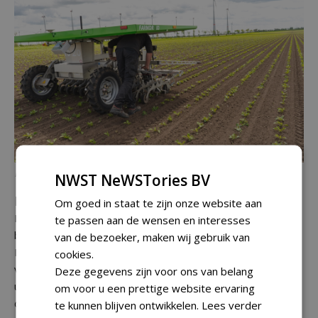
De Deense FarmDroid
NWST NeWSTories BV
FarmDroid
Om goed in staat te zijn onze website aan
De land- en tuinbouw gaat de boomkwekerij voor met
te passen aan de wensen en interesses
betrekking tot de ontwikkeling van robottechnologie. De
van de bezoeker, maken wij gebruik van
FarmDroid FD 20 van het Deense FarmDroid ApS is een
cookies.
voorbeeld van een autonome machine die twee taken kan
Deze gegevens zijn voor ons van belang
uitvoeren. Je kunt ermee zaaien, en in een later stadium in
om voor u een prettige website ervaring
de jonge teelt autonoom het onkruid verwijderen. Dit alles
te kunnen blijven ontwikkelen.
Lees verder