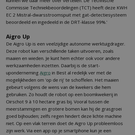
kunnen we daar meer over vertellen. De Technische
Commissie Techniekbeoordelingen (TCT) heeft deze KWH
EC 2 Mistral-dwarsstroomspuit met gat-detectiesysteem
beoordeeld en ingedeeld in de DRT-klasse 99%.'
Aigro Up
De Aigro Up is een veelzijdige autonome werktuigdrager.
Deze robot kan verschillende taken uitvoeren, zoals
maaien en wieden. Je kunt hem echter ook voor andere
werkzaamheden inzetten. Daarbij is de start-
uponderneming
Aigro
in Best al redelijk ver met de
mogelijkheden om 'op de rij' te schoffelen. Het maaien
gebeurt volgens de wens van de kwekers die hem
gebruiken. Zo houdt de robot op een boomkwekerij in
Oirschot 9 à 10 hectare gras bij. Vooral tussen de
meerstammigen en grotere bomen kan hij de grasgroei
goed bijhouden; zelfs regen hindert deze lichte machine
niet. Op een vlak terrein doet de Aigro Up probleemloos
zijn werk. Via een app op je smartphone kun je een