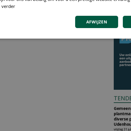
 verder
AFWIJZEN
TEND
Gemeent
plantma
diverse 
Udenhou
vrijdag 31 ju