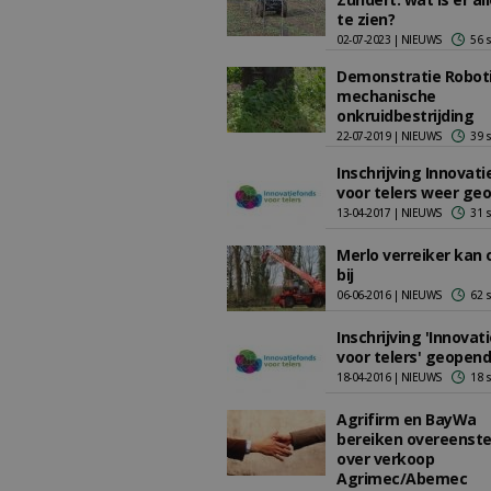
te zien?
02-07-2023 | NIEUWS
56 
Demonstratie Roboti
mechanische
onkruidbestrijding
22-07-2019 | NIEUWS
39 
Inschrijving Innovat
voor telers weer ge
13-04-2017 | NIEUWS
31 
Merlo verreiker kan 
bij
06-06-2016 | NIEUWS
62 
Inschrijving 'Innovat
voor telers' geopend
18-04-2016 | NIEUWS
18 
Agrifirm en BayWa
bereiken overeens
over verkoop
Agrimec/Abemec