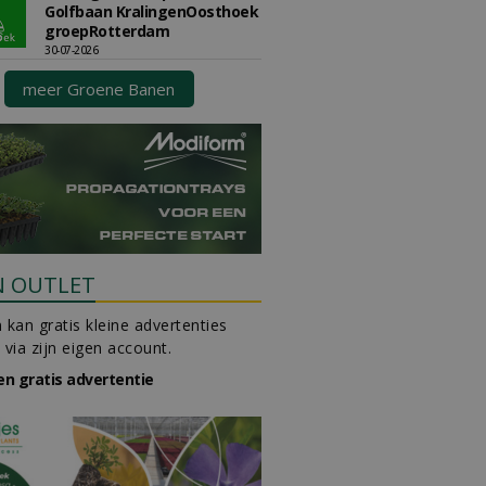
Golfbaan KralingenOosthoek
groepRotterdam
30-07-2026
meer Groene Banen
N OUTLET
 kan gratis kleine advertenties
 via zijn eigen account.
en gratis advertentie