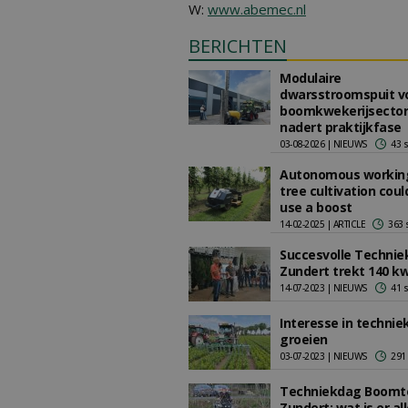
W:
www.abemec.nl
BERICHTEN
Modulaire
dwarsstroomspuit v
boomkwekerijsector
nadert praktijkfase
03-08-2026 | NIEUWS
43 
Autonomous working
tree cultivation could
use a boost
14-02-2025 | ARTICLE
363 
Succesvolle Technie
Zundert trekt 140 k
14-07-2023 | NIEUWS
41 
Interesse in techniek 
groeien
03-07-2023 | NIEUWS
291
Techniekdag Boomt
Zundert: wat is er a