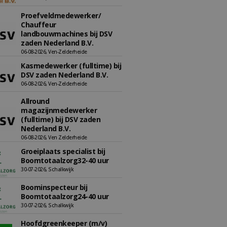
Proefveldmedewerker/
Chauffeur
landbouwmachines bij DSV
zaden Nederland B.V.
06-08-2026, Ven-Zelderheide
Kasmedewerker (fulltime) bij
DSV zaden Nederland B.V.
06-08-2026, Ven-Zelderheide
Allround
magazijnmedewerker
(fulltime) bij DSV zaden
Nederland B.V.
06-08-2026, Ven Zelderheide
Groeiplaats specialist bij
Boomtotaalzorg32-40 uur
30-07-2026, Schalkwijk
Boominspecteur bij
Boomtotaalzorg24-40 uur
30-07-2026, Schalkwijk
Hoofdgreenkeeper (m/v)