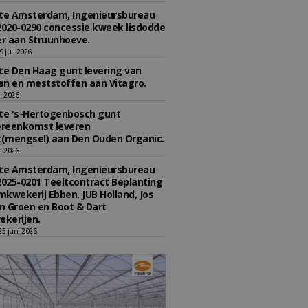
e Amsterdam, Ingenieursbureau
2020-0290 concessie kweek lisdodde
r aan Struunhoeve.
 juli 2026
e Den Haag gunt levering van
n en meststoffen aan Vitagro.
li 2026
e 's-Hertogenbosch gunt
reenkomst leveren
(mengsel) aan Den Ouden Organic.
li 2026
e Amsterdam, Ingenieursbureau
2025-0201 Teeltcontract Beplanting
kwekerij Ebben, JUB Holland, Jos
 Groen en Boot & Dart
kerijen.
5 juni 2026