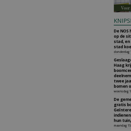
KNIPS
De NOS h
op de si
stad, en
stad koe
donderdag 16
Geslaagd
Haag kri
boomcer
deelneme
twee jaa
bomen o
woensdag 15
De gemee
gratis b
Geïnter
indiene
hun tuin,
maandag 15 