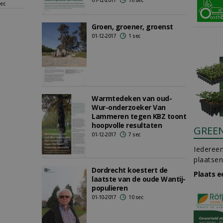
01-12-2017
10 sec
sec
Groen, groener, groenst
01-12-2017
1 sec
Warmtedeken van oud-
Wur-onderzoeker Van
Lammeren tegen KBZ toont
hoopvolle resultaten
GREE
01-12-2017
7 sec
Iedereen
plaatsen
Dordrecht koestert de
Plaats e
laatste van de oude Wantij-
populieren
01-10-2017
10 sec