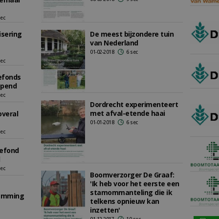
sec
sering
De meest bijzondere tuin
van Nederland
01-02-2018
6 sec
sec
iefonds
opend
sec
Dordrecht experimenteert
met afval-etende haai
overal
01-01-2018
6 sec
sec
iefond
sec
Boomverzorger De Graaf:
'Ik heb voor het eerste een
stamommanteling die ik
temming
telkens opnieuw kan
inzetten'