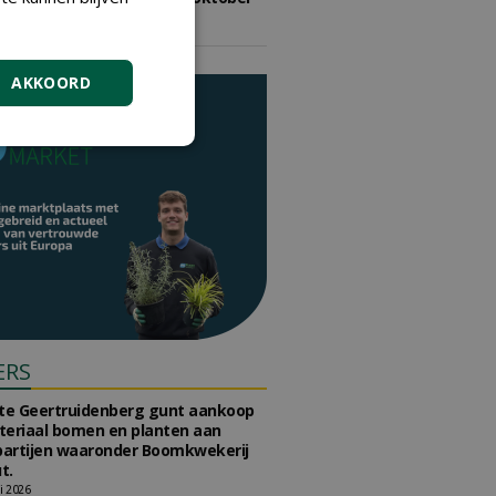
2026
vrijdag 9 oktober 2026
AKKOORD
ERS
e Geertruidenberg gunt aankoop
teriaal bomen en planten aan
partijen waaronder Boomkwekerij
t.
li 2026