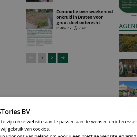
Commotie over woekerend
onkruid in Druten voor
groot deel onterecht
AGEN
01-10-2017
7 sec
1
2
Tories BV
 te zijn onze website aan te passen aan de wensen en interesse
ij gebruik van cookies.
jn voor ons van belang om voor u een prettige website ervaring 