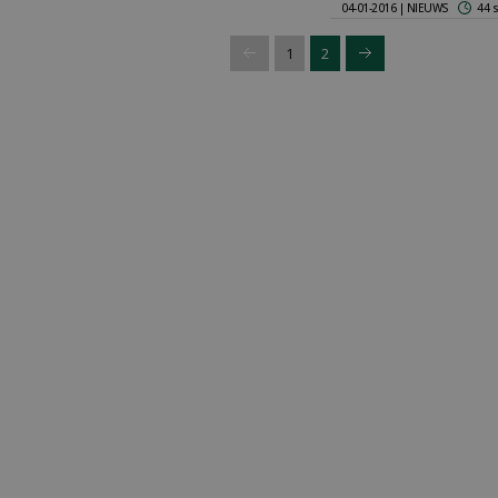
04-01-2016 | NIEUWS
44 
1
2