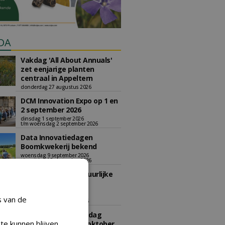
DA
Vakdag 'All About Annuals'
zet eenjarige planten
centraal in Appeltern
donderdag 27 augustus 2026
DCM Innovation Expo op 1 en
2 september 2026
dinsdag 1 september 2026
t/m woensdag 2 september 2026
Data Innovatiedagen
Boomkwekerij bekend
woensdag 9 september 2026
t/m vrijdag 18 september 2026
Kennismiddag: 'Natuurlijke
stappen naar meer
biodiversiteit'
s van de
maandag 28 september 2026
Landelijke Jongerendag
te kunnen blijven
Boomkwekerij op 9 oktober