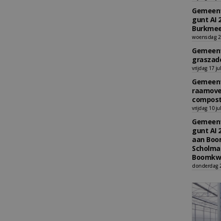
Gemeent
gunt AI 
Burkmee
woensdag 29
Gemeent
graszade
vrijdag 17 ju
Gemeent
raamove
compost
vrijdag 10 ju
Gemeent
gunt AI 
aan Boom
Scholman
Boomkwe
donderdag 2