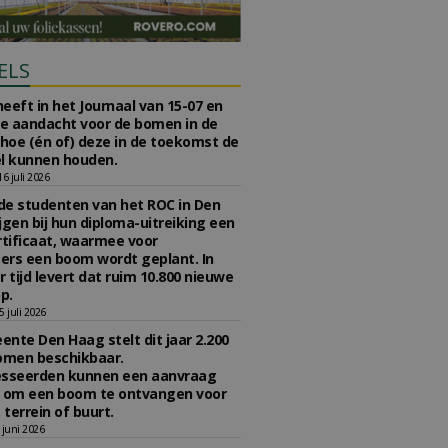
ELS
eeft in het Journaal van 15-07 en
te aandacht voor de bomen in de
 hoe (én of) deze in de toekomst de
l kunnen houden.
 juli 2026
e studenten van het ROC in Den
jgen bij hun diploma-uitreiking een
tificaat, waarmee voor
rs een boom wordt geplant. In
r tijd levert dat ruim 10.800 nieuwe
p.
 juli 2026
nte Den Haag stelt dit jaar 2.200
omen beschikbaar.
esseerden kunnen een aanvraag
n om een boom te ontvangen voor
 terrein of buurt.
juni 2026