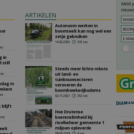
Meld j
nieuws
ARTIKELEN
Autonoom werken in
oor
boomteelt kan nog wel een
zetje gebruiken
14-02-2025
333 sec
sec
 in
 still
Steeds meer lichte robots
uit land- en
sec
tuinbouwsectoren
kdag in
veroveren de
wekers
boomkwekerijbodems
sec
02-11-2021
352 sec
blijft
Hoe Drutense
boerenslimheid bij
 sec
rioolbeheer gemeente 1
miljoen opleverde
eelt
llemaal
08-03-2018
9 sec