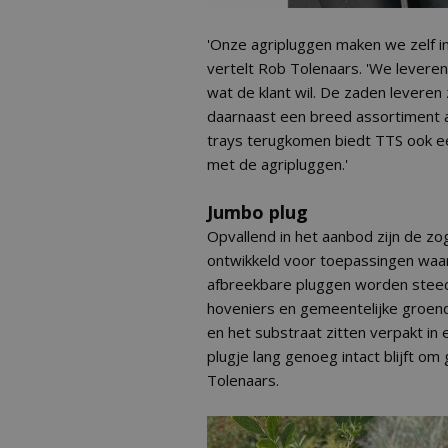
'Onze agripluggen maken we zelf in 
vertelt Rob Tolenaars. 'We leveren 
wat de klant wil. De zaden leveren z
daarnaast een breed assortiment aan
trays terugkomen biedt TTS ook ee
met de agripluggen.'
Jumbo plug
Opvallend in het aanbod zijn de z
ontwikkeld voor toepassingen waarb
afbreekbare pluggen worden steed
hoveniers en gemeentelijke groend
en het substraat zitten verpakt in
plugje lang genoeg intact blijft o
Tolenaars.