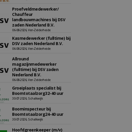
Proefveldmedewerker/
Chauffeur
landbouwmachines bij DSV
zaden Nederland B.V.
06-08-2026, Ven-Zelderheide
Kasmedewerker (fulltime) bij
DSV zaden Nederland B.V.
06-08-2026, Ven-Zelderheide
Allround
magazijnmedewerker
(fulltime) bij DSV zaden
Nederland B.V.
06-08-2026, Ven Zelderheide
Groeiplaats specialist bij
Boomtotaalzorg32-40 uur
30-07-2026, Schalkwijk
Boominspecteur bij
Boomtotaalzorg24-40 uur
30-07-2026, Schalkwijk
Hoofdgreenkeeper (m/v)