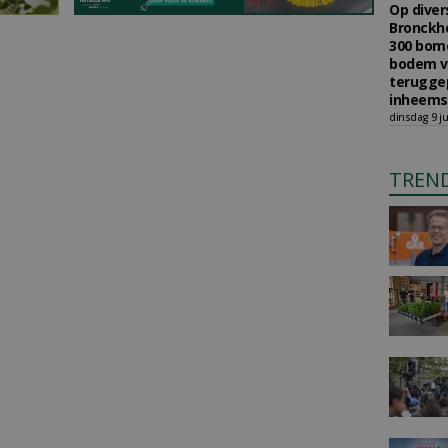
Op diver
Bronckho
300 bom
bodem v
teruggep
inheems
dinsdag 9 ju
TREN