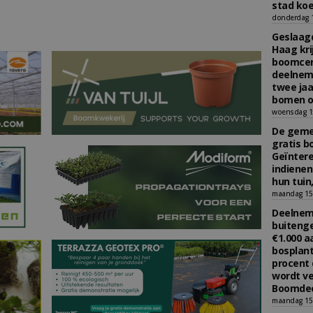
stad koe
donderdag 16
Geslaagd
Haag kri
boomcer
deelneme
twee jaa
bomen o
woensdag 15
De gemee
gratis b
Geïnter
indiene
hun tuin,
maandag 15 
Deelneme
buitenge
€1.000 
bosplant
procent 
wordt ve
Boomdee
maandag 15 