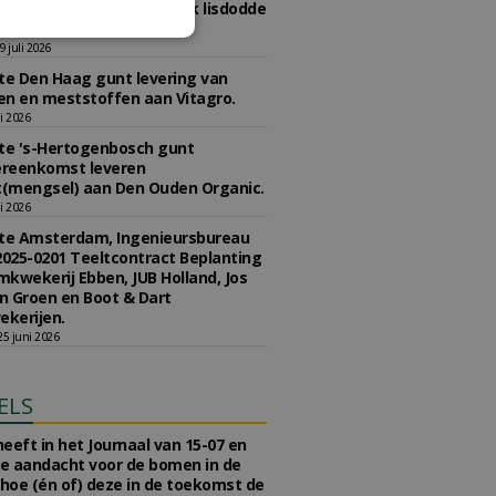
2020-0290 concessie kweek lisdodde
r aan Struunhoeve.
 juli 2026
e Den Haag gunt levering van
n en meststoffen aan Vitagro.
li 2026
e 's-Hertogenbosch gunt
reenkomst leveren
(mengsel) aan Den Ouden Organic.
li 2026
e Amsterdam, Ingenieursbureau
2025-0201 Teeltcontract Beplanting
kwekerij Ebben, JUB Holland, Jos
 Groen en Boot & Dart
kerijen.
5 juni 2026
ELS
eeft in het Journaal van 15-07 en
te aandacht voor de bomen in de
 hoe (én of) deze in de toekomst de