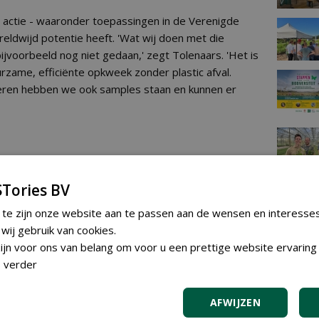
n actie - waaronder toepassingen in de Verenigde
eldwijd potentie heeft. 'Wat wij doen met die
jvoorbeeld nog niet gedaan,' zegt Tolenaars. 'Het is
rzame, efficiënte opkweek zonder plastic afval.
beren hebben we ook samples staan en kunnen er
naars: 'je kunt pas automatiseren als je
diseert'
Tories BV
RTIKEL
183 sec
 te zijn onze website aan te passen aan de wensen en interesse
TEND
ij gebruik van cookies.
Gemeent
jn voor ons van belang om voor u een prettige website ervaring 
plantma
 verder
diverse 
Udenhou
vrijdag 31 ju
AFWIJZEN
Gemeent