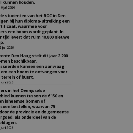
l kunnen houden.
 juli 2026
e studenten van het ROC in Den
jgen bij hun diploma-uitreiking een
tificaat, waarmee voor
rs een boom wordt geplant. In
r tijd levert dat ruim 10.800 nieuwe
p.
 juli 2026
nte Den Haag stelt dit jaar 2.200
omen beschikbaar.
esseerden kunnen een aanvraag
n om een boom te ontvangen voor
 terrein of buurt.
juni 2026
rs in het Overijsselse
bied kunnen tussen de €150 en
aan inheemse bomen of
soen bestellen, waarvan 75
door de provincie en de gemeente
rgoed, als onderdeel van de
ldagen.
juni 2026