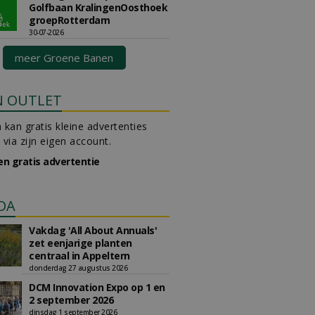
Golfbaan KralingenOosthoek
groepRotterdam
30-07-2026
meer Groene Banen
N OUTLET
 kan gratis kleine advertenties
 via zijn eigen account.
en gratis advertentie
DA
Vakdag 'All About Annuals'
zet eenjarige planten
centraal in Appeltern
donderdag 27 augustus 2026
DCM Innovation Expo op 1 en
2 september 2026
dinsdag 1 september 2026