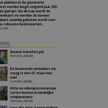
se plekken in de gemeente
rst worden begin volgend jaar 250-
en gekapt. Na de kap wordt de
erbetert en worden de bomen
lant, waarbij gekozen wordt voor
e, robuuste boomsoorten.
ni 2026
DING
Groene transfers juli
09-07-2026 | NIEUWS
De boomteelt verandert. De
vraag is niet óf, maar hoe
snel
21-07-2026 | ARTIKEL
Hitte en eikenprocessierups
zetten bomen in landelijke
schijnwerpers
16-07-2026 | NIEUWS
Save the date: kennismiddag