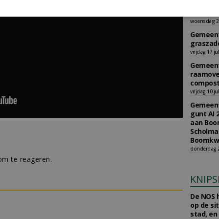
gunt AI 
Burkmee
woensdag 29
Gemeent
graszade
vrijdag 17 ju
Gemeent
raamove
compost
vrijdag 10 ju
Gemeent
gunt AI 
aan Boom
Scholman
Boomkwe
donderdag 2
m te reageren.
KNIPS
De NOS h
op de si
stad, en