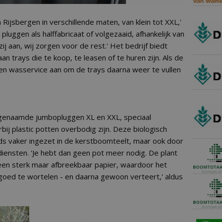
Rijsbergen in verschillende maten, van klein tot XXL,'
pluggen als halffabricaat of volgezaaid, afhankelijk van
ij aan, wij zorgen voor de rest.' Het bedrijf biedt
 trays die te koop, te leasen of te huren zijn. Als de
n wasservice aan om de trays daarna weer te vullen
ogenaamde jumbopluggen XL en XXL, speciaal
ij plastic potten overbodig zijn. Deze biologisch
s vaker ingezet in de kerstboomteelt, maar ook door
iensten. 'Je hebt dan geen pot meer nodig. De plant
 een sterk maar afbreekbaar papier, waardoor het
m goed te wortelen - en daarna gewoon verteert,' aldus