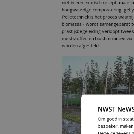
niet in een exotisch recept, maar i
hoogwaardige compostering, gehygi
Pelletechniek is het proces waarbij
biomassa - wordt samengeperst tot 
praktijkbegeleiding verloopt twees
meststoffen en biostimulanten via 
worden afgesteld.
NWST NeWS
Om goed in staat
bezoeker, maken w
Deze gegevens zi