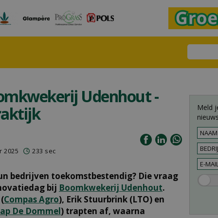
omkwekerij Udenhout -
Meld j
raktijk
nieuws
r 2025
233 sec
 bedrijven toekomstbestendig? Die vraag
nnovatiedag bij
Boomkwekerij Udenhout
.
(
Compas Agro
), Erik Stuurbrink (LTO) en
hap De Dommel
) trapten af, waarna