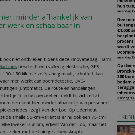
indiene
hun tuin,
maandag 15 
ier: minder afhankelijk van
Deelneme
er werk en schaalbaar in
buitenge
€1.000 
bosplant
procent 
wordt ve
Boomdee
maandag 15 
jk ook niet ontbreken tijdens deze innovatiedag. Harm
Op diver
Machines
beschrijft een volledig elektrische, GPS-
Bronckho
100-150 kilo die zelfstandig maait, schoffelt, kan
300 bom
 waar men werkt aan boomdetectie, UVC-
bodem v
teruggep
nuttigen (Entomatic). De route en handelingen
inheems
tart je 'm in het perceel en meldt hij zichzelf af
dinsdag 9 ju
oom betekent hier: minder afhankelijk van personeel,
n piekperiodes,' zegt Van der Loo. Op Udenhout
TREN
st de smalle 55-cm-variant is er nu ook een 75-cm-
t elke kweker is al om, erkent Van der Loo, maar het
loven, zeker met de huidige arbeidskrapte.