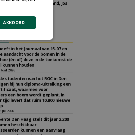
kwekerij Ebben, JUB Holland, Jos
 Groen en Boot & Dart
kerijen.
5 juni 2026
AKKOORD
ELS
eeft in het Journaal van 15-07 en
te aandacht voor de bomen in de
 hoe (én of) deze in de toekomst de
l kunnen houden.
 juli 2026
e studenten van het ROC in Den
jgen bij hun diploma-uitreiking een
tificaat, waarmee voor
rs een boom wordt geplant. In
r tijd levert dat ruim 10.800 nieuwe
p.
 juli 2026
nte Den Haag stelt dit jaar 2.200
omen beschikbaar.
esseerden kunnen een aanvraag