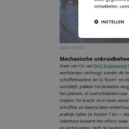
ontwikkelen.
Lees
INSTELLEN
Daan van Os
Mechanische onkruidbehee
Daan van Os van
DvO Engineering
werktempo verhoogt zonder de teelt
schoffelmachine de rij "lezen" en 
overblijft, pakken torsiewielen we
het planten, of overschakelen naar
snijden. De kracht zit in twee wer
schoffels en daarna klein onderho
praktijk rijden ze tussen 7 en — a
Udenhout beaamt het effect: waar
en uitdroogden, blijft de bodemstr