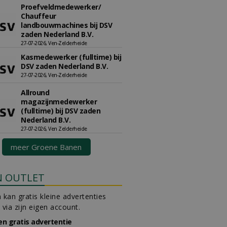
Proefveldmedewerker/
Chauffeur
landbouwmachines bij DSV
zaden Nederland B.V.
27-07-2026, Ven-Zelderheide
Kasmedewerker (fulltime) bij
DSV zaden Nederland B.V.
27-07-2026, Ven-Zelderheide
Allround
magazijnmedewerker
(fulltime) bij DSV zaden
Nederland B.V.
27-07-2026, Ven Zelderheide
meer Groene Banen
N OUTLET
 kan gratis kleine advertenties
 via zijn eigen account.
en gratis advertentie