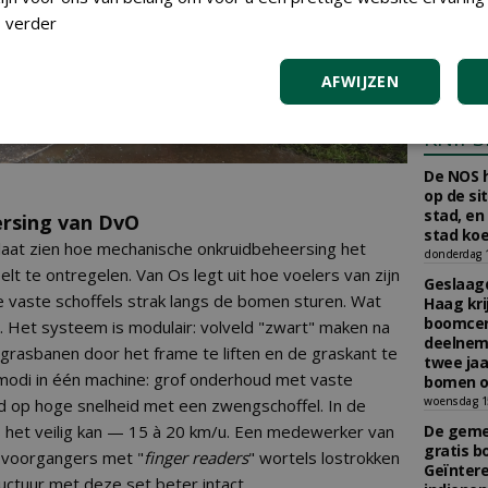
aan Boom
 verder
Scholman
Boomkwe
donderdag 2
AFWIJZEN
KNIPS
De NOS h
op de si
stad, en
rsing van DvO
stad koe
laat zien hoe mechanische onkruidbeheersing het
donderdag 16
 te ontregelen. Van Os legt uit hoe voelers van zijn
Geslaagd
de vaste schoffels strak langs de bomen sturen. Wat
Haag kri
boomcer
g. Het systeem is modulair: volveld "zwart" maken na
deelneme
 grasbanen door het frame te liften en de graskant te
twee jaa
kmodi in één machine: grof onderhoud met vaste
bomen o
woensdag 15
ud op hoge snelheid met een zwengschoffel. In de
ls het veilig kan — 15 à 20 km/u. Een medewerker van
De gemee
gratis b
 voorgangers met "
finger readers
" wortels lostrokken
Geïnter
uctuur met deze set beter intact.