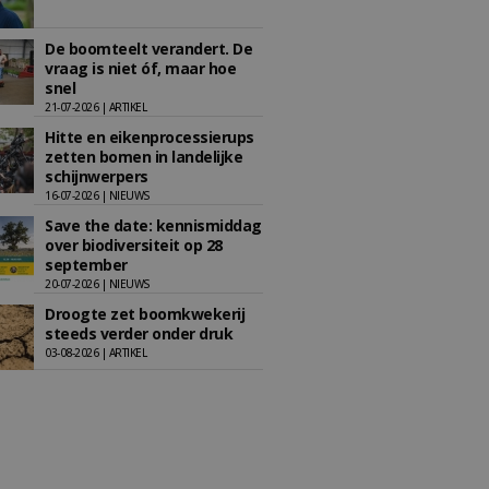
De boomteelt verandert. De
vraag is niet óf, maar hoe
snel
21-07-2026 | ARTIKEL
Hitte en eikenprocessierups
zetten bomen in landelijke
schijnwerpers
16-07-2026 | NIEUWS
Save the date: kennismiddag
over biodiversiteit op 28
september
20-07-2026 | NIEUWS
Droogte zet boomkwekerij
steeds verder onder druk
03-08-2026 | ARTIKEL