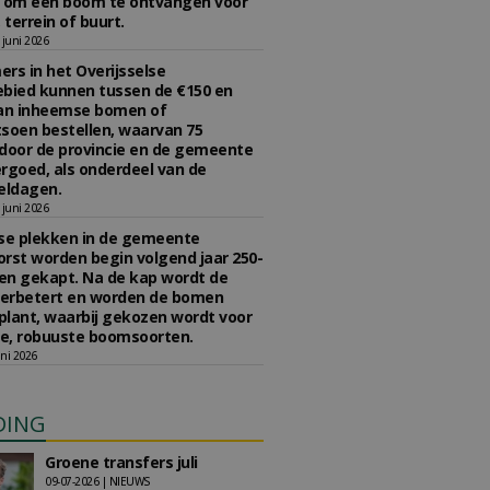
n om een boom te ontvangen voor
 terrein of buurt.
juni 2026
rs in het Overijsselse
bied kunnen tussen de €150 en
aan inheemse bomen of
soen bestellen, waarvan 75
door de provincie en de gemeente
rgoed, als onderdeel van de
ldagen.
juni 2026
se plekken in de gemeente
rst worden begin volgend jaar 250-
en gekapt. Na de kap wordt de
erbetert en worden de bomen
lant, waarbij gekozen wordt voor
e, robuuste boomsoorten.
ni 2026
DING
Groene transfers juli
09-07-2026 | NIEUWS