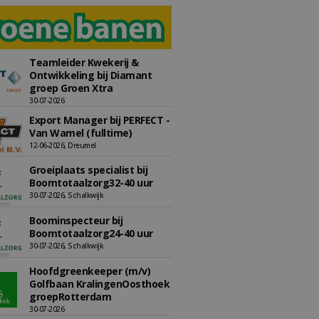
Teamleider Kwekerij &
Ontwikkeling bij Diamant
groep Groen Xtra
30-07-2026
Export Manager bij PERFECT -
Van Wamel (fulltime)
12-06-2026, Dreumel
Groeiplaats specialist bij
Boomtotaalzorg32-40 uur
30-07-2026, Schalkwijk
Boominspecteur bij
Boomtotaalzorg24-40 uur
30-07-2026, Schalkwijk
Hoofdgreenkeeper (m/v)
Golfbaan KralingenOosthoek
groepRotterdam
30-07-2026