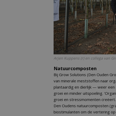
Arjen Kuppens (r) en collega van Gr
Natuurcomposten
Bij Grow Solutions (Den Ouden Gro
van minerale meststoffen naar orga
plantaardig en dierlijk — weer een
groei en minder uitspoeling. 'Organi
groei en stressmomenten creëert.'
Den Oudens natuurcomposten (gras,
biostimulanten om de vertering op