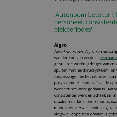
'Autonoom betekent h
personeel, consistent
piekperiodes'
Aigro
New-kid-in-town
Aigro kon natuurli
van der Loo van verdeler
Mechan 
gestuurde werktuigdrager van circa 
spuiten met harddruksysteem, en
toepassingen en het uitzetten van 
programmeer je vooraf; via de app s
wanneer het werk gedaan is. 'Auton
consistenter werk en schaalbaar i
draaien inmiddels twee robots; naa
model met vierwielaandrijving. Nie
vliegwiel loopt: zien draaien is ge