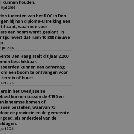
l kunnen houden.
 juli 2026
e studenten van het ROC in Den
jgen bij hun diploma-uitreiking een
tificaat, waarmee voor
rs een boom wordt geplant. In
r tijd levert dat ruim 10.800 nieuwe
p.
 juli 2026
nte Den Haag stelt dit jaar 2.200
omen beschikbaar.
esseerden kunnen een aanvraag
n om een boom te ontvangen voor
 terrein of buurt.
juni 2026
rs in het Overijsselse
bied kunnen tussen de €150 en
aan inheemse bomen of
soen bestellen, waarvan 75
door de provincie en de gemeente
rgoed, als onderdeel van de
ldagen.
juni 2026