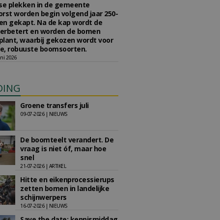
se plekken in de gemeente
rst worden begin volgend jaar 250-
en gekapt. Na de kap wordt de
erbetert en worden de bomen
lant, waarbij gekozen wordt voor
e, robuuste boomsoorten.
ni 2026
DING
Groene transfers juli
09-07-2026 | NIEUWS
De boomteelt verandert. De
vraag is niet óf, maar hoe
snel
21-07-2026 | ARTIKEL
Hitte en eikenprocessierups
zetten bomen in landelijke
schijnwerpers
16-07-2026 | NIEUWS
Save the date: kennismiddag