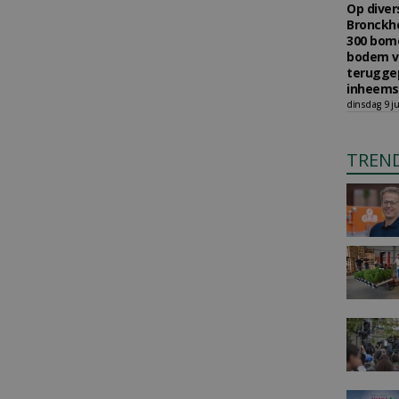
Op diver
Bronckho
300 bom
bodem v
teruggep
inheems
dinsdag 9 ju
TREN