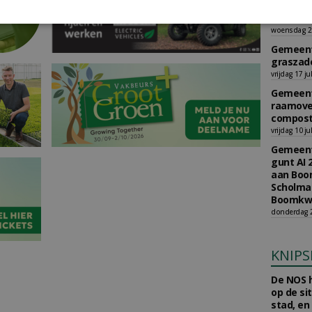
gunt AI 
Burkmee
woensdag 29
Gemeent
graszade
vrijdag 17 ju
Gemeent
raamove
compost
vrijdag 10 ju
Gemeent
gunt AI 
aan Boom
Scholman
Boomkwe
donderdag 2
KNIPS
De NOS h
op de si
stad, en