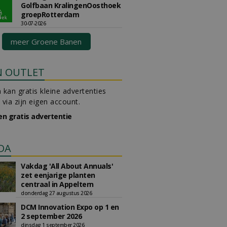
Golfbaan KralingenOosthoek
groepRotterdam
30-07-2026
meer Groene Banen
N OUTLET
 kan gratis kleine advertenties
 via zijn eigen account.
en gratis advertentie
DA
Vakdag 'All About Annuals'
zet eenjarige planten
centraal in Appeltern
donderdag 27 augustus 2026
DCM Innovation Expo op 1 en
2 september 2026
dinsdag 1 september 2026