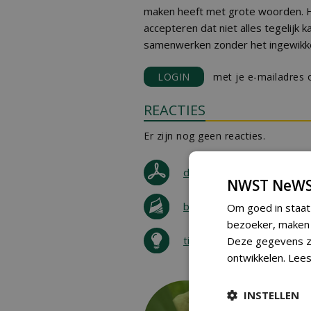
maken heeft met grote woorden. H
accepteren dat niet alles tegelijk 
samenwerken zonder het ingewikke
LOGIN
met je e-mailadres o
REACTIES
Er zijn nog geen reacties.
download artikel
NWST NeWS
bestel tijdschrift
Om goed in staat
bezoeker, maken w
tip de redactie
Deze gegevens zi
ontwikkelen.
Lees
INSTELLEN