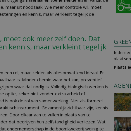
van uitgangsmateriaal en toenemende eisen vanuit de
sme, maar uit noodzaak. Wie meer controle wil, moet
steringen en kennis, maar verkleint tegelijk de
, moet ook meer zelf doen. Dat
GREE
en kennis, maar verkleint tegelijk
Iedereen
plaatsen
Plaats e
n een rol, maar zelden als allesomvattend ideaal. Er
aalbaar is. Minder chemie waar het kan, preventief
AGEN
rijpen waar dat nodig is. Volledig biologisch werken is
he optie, zeker niet zonder extra arbeid of
nd is ook de rol van samenwerking. Niet als formeel
ktisch instrument. Gezamenlijk zichtbaar zijn, kennis
ren. Door elkaar aan te vullen in plaats van te
der dat bedrijven hun zelfstandigheid verliezen. Wat
is dat ondernemerschap in de boomkwekerij weinig te