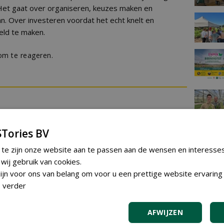
et gaat over organiseren, keuzes maken en
kan. Over investeren voordat het echt knelt en
ld te maken.
m te reageren.
Tories BV
 te zijn onze website aan te passen aan de wensen en interesse
TEND
ij gebruik van cookies.
Gemeent
jn voor ons van belang om voor u een prettige website ervaring 
plantma
 verder
diverse 
Udenhou
vrijdag 31 ju
AFWIJZEN
Gemeent