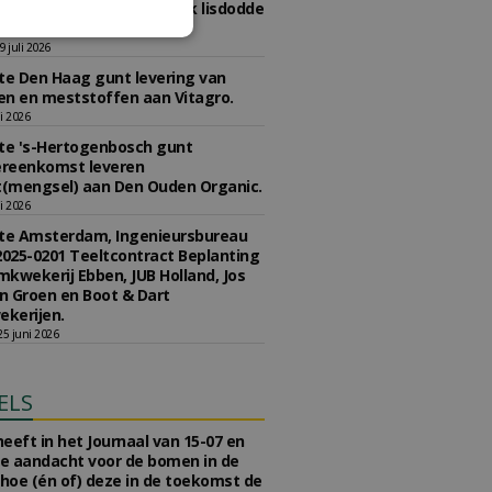
2020-0290 concessie kweek lisdodde
r aan Struunhoeve.
 juli 2026
e Den Haag gunt levering van
n en meststoffen aan Vitagro.
li 2026
e 's-Hertogenbosch gunt
reenkomst leveren
(mengsel) aan Den Ouden Organic.
li 2026
e Amsterdam, Ingenieursbureau
2025-0201 Teeltcontract Beplanting
kwekerij Ebben, JUB Holland, Jos
 Groen en Boot & Dart
kerijen.
5 juni 2026
ELS
eeft in het Journaal van 15-07 en
te aandacht voor de bomen in de
 hoe (én of) deze in de toekomst de