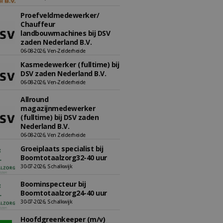
Proefveldmedewerker/
Chauffeur
landbouwmachines bij DSV
zaden Nederland B.V.
06-08-2026, Ven-Zelderheide
Kasmedewerker (fulltime) bij
DSV zaden Nederland B.V.
06-08-2026, Ven-Zelderheide
Allround
magazijnmedewerker
(fulltime) bij DSV zaden
Nederland B.V.
06-08-2026, Ven Zelderheide
Groeiplaats specialist bij
Boomtotaalzorg32-40 uur
30-07-2026, Schalkwijk
Boominspecteur bij
Boomtotaalzorg24-40 uur
30-07-2026, Schalkwijk
Hoofdgreenkeeper (m/v)