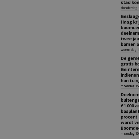
stad koe
donderdag 16
Geslaagd
Haag kri
boomcer
deelneme
twee jaa
bomen o
woensdag 15
De gemee
gratis b
Geïnter
indiene
hun tuin,
maandag 15 
Deelneme
buitenge
€1.000 
bosplant
procent 
wordt ve
Boomdee
maandag 15 