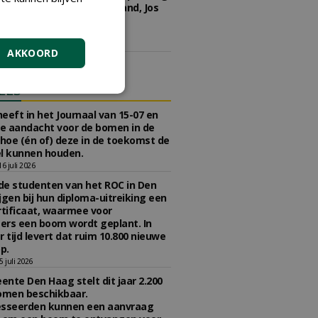
kwekerij Ebben, JUB Holland, Jos
 Groen en Boot & Dart
kerijen.
5 juni 2026
AKKOORD
ELS
eeft in het Journaal van 15-07 en
te aandacht voor de bomen in de
 hoe (én of) deze in de toekomst de
l kunnen houden.
 juli 2026
e studenten van het ROC in Den
jgen bij hun diploma-uitreiking een
tificaat, waarmee voor
rs een boom wordt geplant. In
r tijd levert dat ruim 10.800 nieuwe
p.
 juli 2026
nte Den Haag stelt dit jaar 2.200
omen beschikbaar.
esseerden kunnen een aanvraag