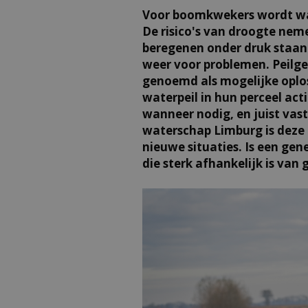
Voor boomkwekers wordt wat
De risico's van droogte nem
beregenen onder druk staan.
weer voor problemen. Peilg
genoemd als mogelijke oplo
waterpeil in hun perceel act
wanneer nodig, en juist vas
waterschap Limburg is deze t
nieuwe situaties. Is een gen
die sterk afhankelijk is va