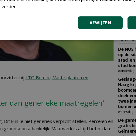
aan Boom
 verder
Scholman
Boomkwe
donderdag 2
AFWIJZEN
KNIPS
De NOS h
op de si
stad, en
stad koe
donderdag 16
oorzitter bij
LTO Bomen, Vaste planten en
Geslaagd
Haag kri
boomcer
deelneme
eter dan generieke maatregelen'
twee jaa
bomen o
woensdag 15
De gemee
g. Dit kun je niet generiek verplicht stellen. Percelen en
gratis b
en grondsoortafhankelijk. Maatwerk is altijd beter dan
Geïnter