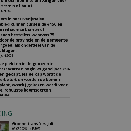
n om een boom te ontvangen voor
 terrein of buurt.
juni 2026
rs in het Overijsselse
bied kunnen tussen de €150 en
aan inheemse bomen of
soen bestellen, waarvan 75
door de provincie en de gemeente
rgoed, als onderdeel van de
ldagen.
juni 2026
se plekken in de gemeente
rst worden begin volgend jaar 250-
en gekapt. Na de kap wordt de
erbetert en worden de bomen
lant, waarbij gekozen wordt voor
e, robuuste boomsoorten.
ni 2026
DING
Groene transfers juli
09-07-2026 | NIEUWS