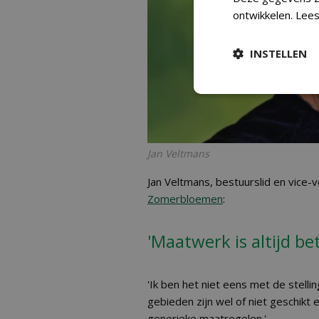
ontwikkelen.
Lees
INSTELLEN
Jan Veltmans
Jan Veltmans, bestuurslid en vice-v
Zomerbloemen
:
'Maatwerk is altijd b
'Ik ben het niet eens met de stellin
gebieden zijn wel of niet geschikt 
generieke maatregelen.'