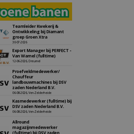
Teamleider Kwekerij &
Ontwikkeling bij Diamant
groep Groen Xtra
30-07-2026
Export Manager bij PERFECT -
Van Wamel (fulltime)
12-06-2026, Dreumel
Proefveldmedewerker/
Chauffeur
landbouwmachines bij DSV
zaden Nederland B.V.
06-08-2026, Ven-Zelderheide
Kasmedewerker (fulltime) bij
DSV zaden Nederland B.V.
06-08-2026, Ven-Zelderheide
Allround
magazijnmedewerker
(fulltime) bij DSV zaden