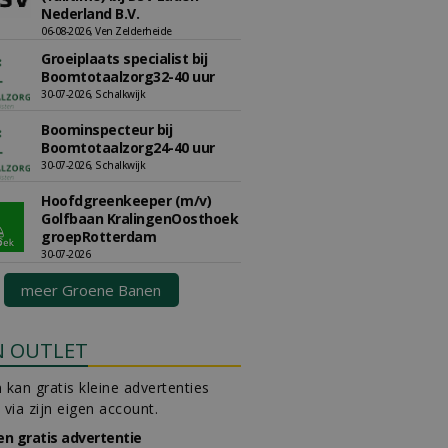
Nederland B.V.
06-08-2026, Ven Zelderheide
Groeiplaats specialist bij
Boomtotaalzorg32-40 uur
30-07-2026, Schalkwijk
Boominspecteur bij
Boomtotaalzorg24-40 uur
30-07-2026, Schalkwijk
Hoofdgreenkeeper (m/v)
Golfbaan KralingenOosthoek
groepRotterdam
30-07-2026
meer Groene Banen
N OUTLET
 kan gratis kleine advertenties
 via zijn eigen account.
en gratis advertentie