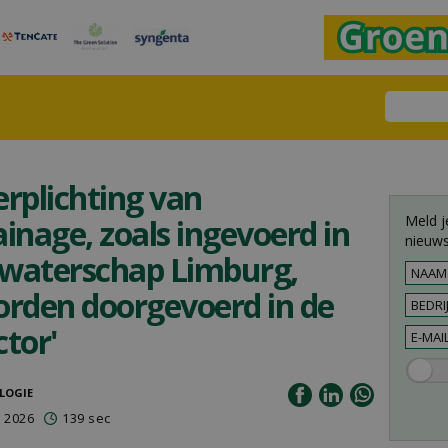
verplichting van
Meld j
inage, zoals ingevoerd in
nieuws
 waterschap Limburg,
orden doorgevoerd in de
tor'
LOGIE
 2026
139 sec