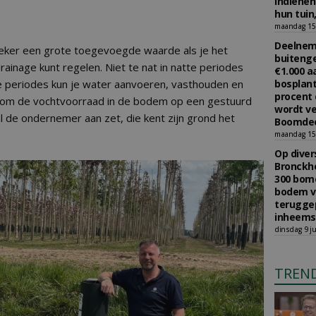
indiene
hun tuin,
maandag 15 
Deelneme
zeker een grote toegevoegde waarde als je het
buitenge
rainage kunt regelen. Niet te nat in natte periodes
€1.000 
e periodes kun je water aanvoeren, vasthouden en
bosplant
procent 
g om de vochtvoorraad in de bodem op een gestuurd
wordt ve
al de ondernemer aan zet, die kent zijn grond het
Boomdee
maandag 15 
Op diver
Bronckho
300 bom
bodem v
teruggep
inheems
dinsdag 9 ju
TREN