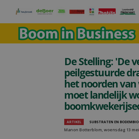
De Stelling: 'De 
peilgestuurde dra
het noorden van
moet landelijk w
boomkwekerijsec
ARTIKEL
SUBSTRATEN EN BODEMBIO
Manon Botterblom
, woensdag 13 mei