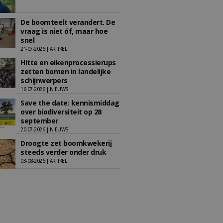
De boomteelt verandert. De
vraag is niet óf, maar hoe
snel
21-07-2026 | ARTIKEL
Hitte en eikenprocessierups
zetten bomen in landelijke
schijnwerpers
16-07-2026 | NIEUWS
Save the date: kennismiddag
over biodiversiteit op 28
september
20-07-2026 | NIEUWS
Droogte zet boomkwekerij
steeds verder onder druk
03-08-2026 | ARTIKEL