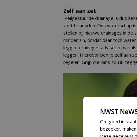
Zelf aan zet
'Peilgestuurde drainage is dus ze
vast te houden. Ons waterschap is 
stellen bij nieuwe drainages in de
minder zin, omdat daar toch water
leggen drainages adviseren we als
leggen. Hierdoor ben je zelf aan ze
regelen. Grijp die kans zou ik zegge
NWST NeWS
Om goed in staat
bezoeker, maken w
Deze gegevens zi