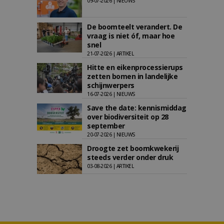
09-07-2026 | NIEUWS
De boomteelt verandert. De
vraag is niet óf, maar hoe
snel
21-07-2026 | ARTIKEL
Hitte en eikenprocessierups
zetten bomen in landelijke
schijnwerpers
16-07-2026 | NIEUWS
Save the date: kennismiddag
over biodiversiteit op 28
september
20-07-2026 | NIEUWS
Droogte zet boomkwekerij
steeds verder onder druk
03-08-2026 | ARTIKEL