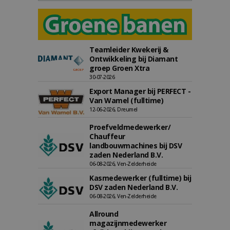
Teamleider Kwekerij &
Ontwikkeling bij Diamant
groep Groen Xtra
30-07-2026
Export Manager bij PERFECT -
Van Wamel (fulltime)
12-06-2026, Dreumel
Proefveldmedewerker/
Chauffeur
landbouwmachines bij DSV
zaden Nederland B.V.
06-08-2026, Ven-Zelderheide
Kasmedewerker (fulltime) bij
DSV zaden Nederland B.V.
06-08-2026, Ven-Zelderheide
Allround
magazijnmedewerker