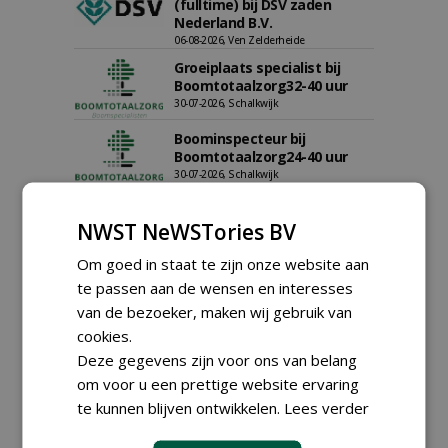
(fulltime) bij DSV zaden
Nederland B.V.
06-08-2026, Ven Zelderheide
Groeiplaats specialist bij
Boomtotaalzorg32-40 uur
30-07-2026, Schalkwijk
Boominspecteur bij
Boomtotaalzorg24-40 uur
30-07-2026, Schalkwijk
Hoofdgreenkeeper (m/v)
NWST NeWSTories BV
Golfbaan KralingenOosthoek
groepRotterdam
Om goed in staat te zijn onze website aan
30-07-2026
te passen aan de wensen en interesses
meer Groene Banen
van de bezoeker, maken wij gebruik van
cookies.
GREEN OUTLET
Deze gegevens zijn voor ons van belang
om voor u een prettige website ervaring
Iedereen kan gratis kleine advertenties
te kunnen blijven ontwikkelen.
Lees verder
plaatsen via zijn eigen account.
Plaats een gratis advertentie