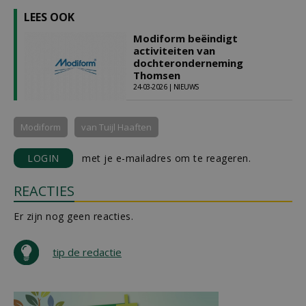
LEES OOK
Modiform beëindigt
activiteiten van
dochteronderneming
Thomsen
24-03-2026 | NIEUWS
Modiform
van Tuijl Haaften
LOGIN
met je e-mailadres om te reageren.
REACTIES
Er zijn nog geen reacties.
tip de redactie