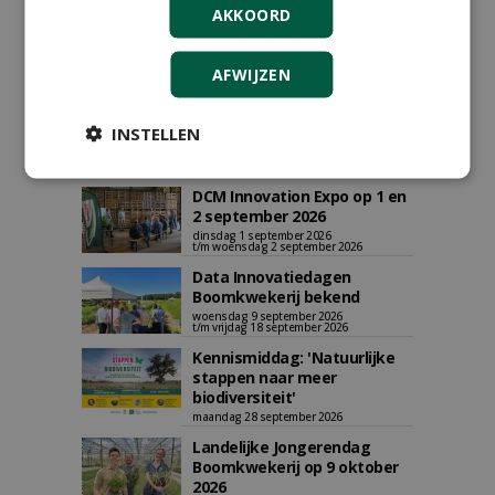
AKKOORD
AGENDA
AFWIJZEN
Vakdag 'All About Annuals'
zet eenjarige planten
INSTELLEN
centraal in Appeltern
donderdag 27 augustus 2026
DCM Innovation Expo op 1 en
2 september 2026
dinsdag 1 september 2026
t/m woensdag 2 september 2026
Data Innovatiedagen
Boomkwekerij bekend
woensdag 9 september 2026
t/m vrijdag 18 september 2026
Kennismiddag: 'Natuurlijke
stappen naar meer
biodiversiteit'
maandag 28 september 2026
Landelijke Jongerendag
Boomkwekerij op 9 oktober
2026