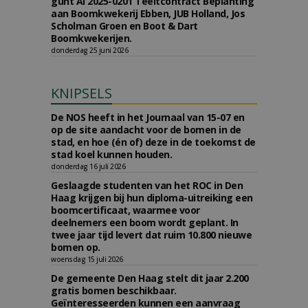
gunt AI 2025-0201 Teeltcontract Beplanting
aan Boomkwekerij Ebben, JUB Holland, Jos
Scholman Groen en Boot & Dart
Boomkwekerijen.
donderdag 25 juni 2026
KNIPSELS
De NOS heeft in het Journaal van 15-07 en
op de site aandacht voor de bomen in de
stad, en hoe (én of) deze in de toekomst de
stad koel kunnen houden.
donderdag 16 juli 2026
Geslaagde studenten van het ROC in Den
Haag krijgen bij hun diploma-uitreiking een
boomcertificaat, waarmee voor
deelnemers een boom wordt geplant. In
twee jaar tijd levert dat ruim 10.800 nieuwe
bomen op.
woensdag 15 juli 2026
De gemeente Den Haag stelt dit jaar 2.200
gratis bomen beschikbaar.
Geïnteresseerden kunnen een aanvraag