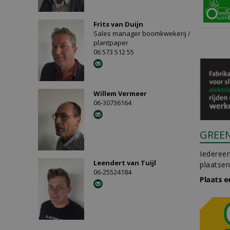
Frits van Duijn
Sales manager boomkwekerij /
plantpaper
06 573 512 55
Willem Vermeer
06-30736164
GREE
Iedereen
Leendert van Tuijl
plaatsen
06-25524184
Plaats e