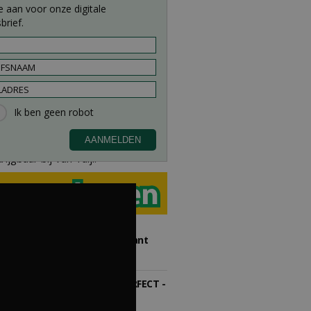
e aan voor onze digitale
brief.
 uitgebreid met alle soorten
 ompotten, sierpotten,
antrekken. Kortom alles waar
jgbaar bij Van Tuijl!
Teamleider Kwekerij &
Ontwikkeling bij Diamant
groep Groen Xtra
30-07-2026
Export Manager bij PERFECT -
Van Wamel (fulltime)
12-06-2026, Dreumel