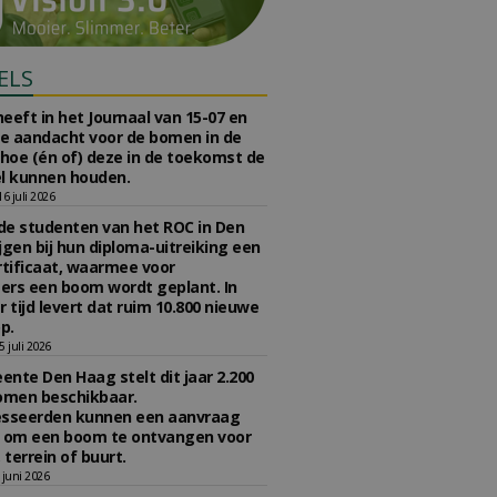
ELS
eeft in het Journaal van 15-07 en
te aandacht voor de bomen in de
 hoe (én of) deze in de toekomst de
l kunnen houden.
 juli 2026
e studenten van het ROC in Den
jgen bij hun diploma-uitreiking een
tificaat, waarmee voor
rs een boom wordt geplant. In
r tijd levert dat ruim 10.800 nieuwe
p.
 juli 2026
nte Den Haag stelt dit jaar 2.200
omen beschikbaar.
esseerden kunnen een aanvraag
n om een boom te ontvangen voor
 terrein of buurt.
juni 2026