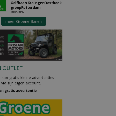
Golfbaan KralingenOosthoek
groepRotterdam
30-07-2026
meer Groene Banen
N OUTLET
 kan gratis kleine advertenties
 via zijn eigen account.
en gratis advertentie