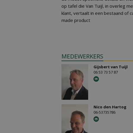
op tafel die Van Tuijl, in overleg m
klant, vertaalt in een bestaand of 
made product
MEDEWERKERS
Gijsbert van Tuijl
06 53 73 57 87
Nico den Hartog
06-53735786