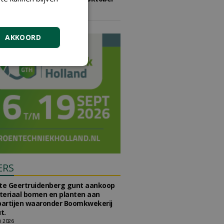
2026
vrijdag 9 oktober 2026
AKKOORD
ERS
e Geertruidenberg gunt aankoop
teriaal bomen en planten aan
partijen waaronder Boomkwekerij
t.
li 2026