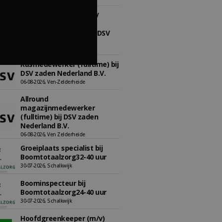
Proefveldmedewerker/
Chauffeur
landbouwmachines bij DSV
zaden Nederland B.V.
06-08-2026, Ven-Zelderheide
Kasmedewerker (fulltime) bij
DSV zaden Nederland B.V.
06-08-2026, Ven-Zelderheide
Allround
magazijnmedewerker
(fulltime) bij DSV zaden
Nederland B.V.
06-08-2026, Ven Zelderheide
Groeiplaats specialist bij
Boomtotaalzorg32-40 uur
30-07-2026, Schalkwijk
Boominspecteur bij
Boomtotaalzorg24-40 uur
30-07-2026, Schalkwijk
Hoofdgreenkeeper (m/v)