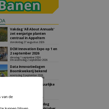
DA
Vakdag 'All About Annuals'
zet eenjarige planten
centraal in Appeltern
donderdag 27 augustus 2026
DCM Innovation Expo op 1 en
2 september 2026
dinsdag 1 september 2026
t/m woensdag 2 september 2026
Data Innovatiedagen
Boomkwekerij bekend
woensdag 9 september 2026
t/m vrijdag 18 september 2026
Kennismiddag: 'Natuurlijke
stappen naar meer
biodiversiteit'
s van de
maandag 28 september 2026
Landelijke Jongerendag
te kunnen blijven
Boomkwekerij op 9 oktober