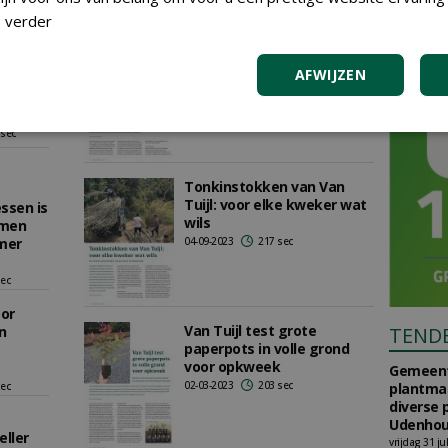
 verder
Van Tuijl wil groeien met
ces
cash-and-carry voor
sec
AFWIJZEN
boomkweker
 dag
07-11-2023
118 sec
 sec
Tonkinstokken van Van
Tuijl: voor elke kweker wat
ssen is
wils
amen
mer
04-09-2023
217 sec
sec
or
Van Tuijl test grote
n
TEND
paperpots in volle grond
voor opkweek
Gemeent
02-03-2023
203 sec
sec
plantma
diverse 
Udenhou
ller
vrijdag 31 ju