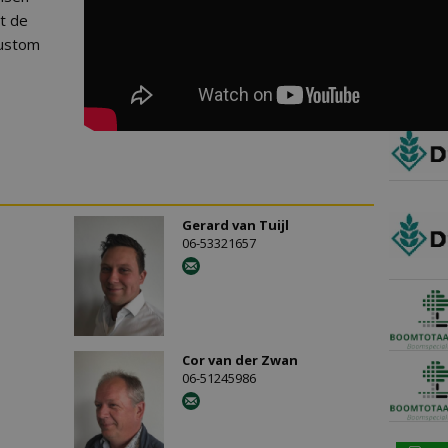
et de
custom
Gerard van Tuijl
06-53321657
Cor van der Zwan
06-51245986