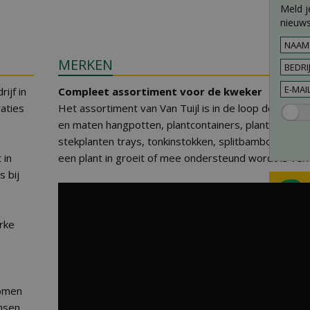
Meld j
nieuws
MERKEN
ijf in
Compleet assortiment voor de kweker
raties
Het assortiment van Van Tuijl is in de loop der jaren
en maten hangpotten, plantcontainers, plantschalen,
stekplanten trays, tonkinstokken, splitbamboe en pl
 in
een plant in groeit of mee ondersteund wordt is verkri
 bij
erke
komen
nsen