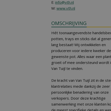
E:
info@vth.nl
W:
www.vth.nl
OMSCHRIJVING
Hét toonaangevendste handelsbedr
potten, trays en sticks dat al gene
lang bestaat! Wij ontwikkelen en
produceren voor iedere kweker de
gewenste pot. Alles waar een plant
groeit of mee ondersteund wordt is
Van Tuijl te vinden.
De kracht van Van Tuijl zit in de st
klantrelaties mede dankzij de zeer
persoonlijke benadering van onze
verkopers. Door deze krachtige
samenwerking met onze klanten 
de meest specifieke details en we