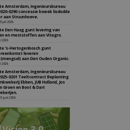
e Amsterdam, Ingenieursbureau
2020-0290 concessie kweek lisdodde
r aan Struunhoeve.
 juli 2026
e Den Haag gunt levering van
n en meststoffen aan Vitagro.
li 2026
e 's-Hertogenbosch gunt
reenkomst leveren
(mengsel) aan Den Ouden Organic.
li 2026
e Amsterdam, Ingenieursbureau
2025-0201 Teeltcontract Beplanting
kwekerij Ebben, JUB Holland, Jos
 Groen en Boot & Dart
kerijen.
5 juni 2026