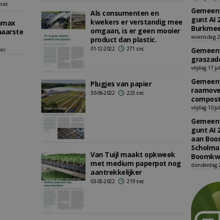
 sec
Gemeent
Als consumenten en
gunt AI 
kwekers er verstandig mee
enmax
Burkmee
omgaan, is er geen mooier
haarste
woensdag 29
product dan plastic.
01-12-2022
271 sec
Gemeent
sec
graszade
vrijdag 17 ju
Gemeent
Plugjes van papier
raamove
30-06-2022
223 sec
compost
vrijdag 10 ju
Gemeent
gunt AI 
aan Boom
Scholman
Van Tuijl maakt opkweek
Boomkwe
met medium paperpot nog
donderdag 2
aantrekkelijker
03-05-2022
219 sec