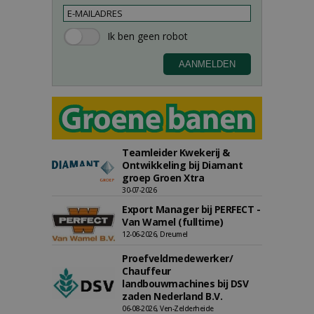
Teamleider Kwekerij &
Ontwikkeling bij Diamant
groep Groen Xtra
30-07-2026
Export Manager bij PERFECT -
Van Wamel (fulltime)
12-06-2026, Dreumel
Proefveldmedewerker/
Chauffeur
landbouwmachines bij DSV
zaden Nederland B.V.
06-08-2026, Ven-Zelderheide