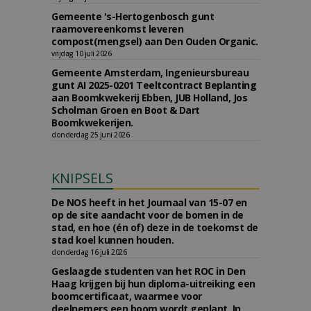
Gemeente 's-Hertogenbosch gunt
raamovereenkomst leveren
compost(mengsel) aan Den Ouden Organic.
vrijdag 10 juli 2026
Gemeente Amsterdam, Ingenieursbureau
gunt AI 2025-0201 Teeltcontract Beplanting
aan Boomkwekerij Ebben, JUB Holland, Jos
Scholman Groen en Boot & Dart
Boomkwekerijen.
donderdag 25 juni 2026
KNIPSELS
De NOS heeft in het Journaal van 15-07 en
op de site aandacht voor de bomen in de
stad, en hoe (én of) deze in de toekomst de
stad koel kunnen houden.
donderdag 16 juli 2026
Geslaagde studenten van het ROC in Den
Haag krijgen bij hun diploma-uitreiking een
boomcertificaat, waarmee voor
deelnemers een boom wordt geplant. In