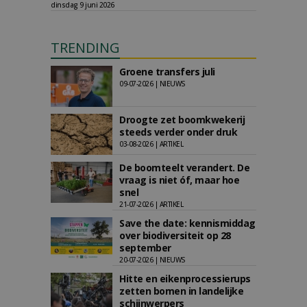
dinsdag 9 juni 2026
TRENDING
Groene transfers juli
09-07-2026 | NIEUWS
Droogte zet boomkwekerij
steeds verder onder druk
03-08-2026 | ARTIKEL
De boomteelt verandert. De
vraag is niet óf, maar hoe
snel
21-07-2026 | ARTIKEL
Save the date: kennismiddag
over biodiversiteit op 28
september
20-07-2026 | NIEUWS
Hitte en eikenprocessierups
zetten bomen in landelijke
schijnwerpers