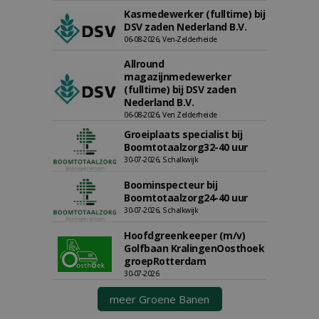
Kasmedewerker (fulltime) bij
DSV zaden Nederland B.V.
06-08-2026, Ven-Zelderheide
Allround
magazijnmedewerker
(fulltime) bij DSV zaden
Nederland B.V.
06-08-2026, Ven Zelderheide
Groeiplaats specialist bij
Boomtotaalzorg32-40 uur
30-07-2026, Schalkwijk
Boominspecteur bij
Boomtotaalzorg24-40 uur
30-07-2026, Schalkwijk
Hoofdgreenkeeper (m/v)
Golfbaan KralingenOosthoek
groepRotterdam
30-07-2026
meer Groene Banen