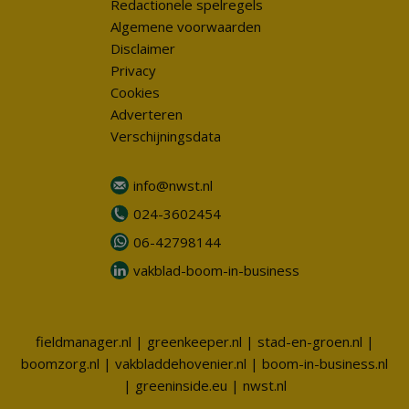
Redactionele spelregels
Algemene voorwaarden
Disclaimer
Privacy
Cookies
Adverteren
Verschijningsdata
info@nwst.nl
024-3602454
06-42798144
vakblad-boom-in-business
fieldmanager.nl
|
greenkeeper.nl
|
stad-en-groen.nl
|
boomzorg.nl
|
vakbladdehovenier.nl
|
boom-in-business.nl
|
greeninside.eu
|
nwst.nl