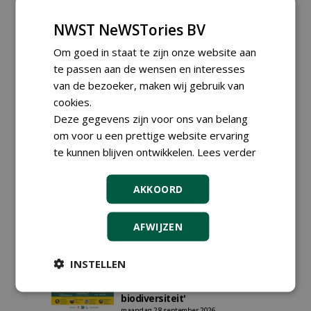
Iedereen kan gratis kleine advertenties
NWST NeWSTories BV
plaatsen via zijn eigen account.
Plaats een gratis advertentie
Om goed in staat te zijn onze website aan
te passen aan de wensen en interesses
van de bezoeker, maken wij gebruik van
AGENDA
cookies.
Vakdag 'All About Annuals'
Deze gegevens zijn voor ons van belang
zet eenjarige planten
om voor u een prettige website ervaring
centraal in Appeltern
te kunnen blijven ontwikkelen.
Lees verder
donderdag 27 augustus 2026
DCM Innovation Expo op 1 en
2 september 2026
AKKOORD
dinsdag 1 september 2026
t/m woensdag 2 september 2026
Data Innovatiedagen
AFWIJZEN
Boomkwekerij bekend
woensdag 9 september 2026
t/m vrijdag 18 september 2026
INSTELLEN
Kennismiddag: 'Natuurlijke
stappen naar meer
biodiversiteit'
maandag 28 september 2026