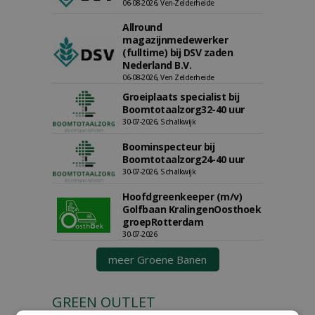
06-08-2026, Ven-Zelderheide
Allround
magazijnmedewerker
(fulltime) bij DSV zaden
Nederland B.V.
06-08-2026, Ven Zelderheide
Groeiplaats specialist bij
Boomtotaalzorg32-40 uur
30-07-2026, Schalkwijk
Boominspecteur bij
Boomtotaalzorg24-40 uur
30-07-2026, Schalkwijk
Hoofdgreenkeeper (m/v)
Golfbaan KralingenOosthoek
groepRotterdam
30-07-2026
meer Groene Banen
GREEN OUTLET