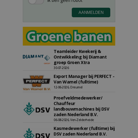
Teamleider Kwekerij &
Ontwikkeling bij Diamant
groep Groen Xtra
30-07-2026
Export Manager bij PERFECT -
Van Wamel (fulltime)
12-06-2026, Dreumel
Proefveldmedewerker/
Chauffeur
landbouwmachines bij DSV
zaden Nederland B.V.
06-08-2026, Ven-Zelderheide
Kasmedewerker (fulltime) bij
DSV zaden Nederland B.V.