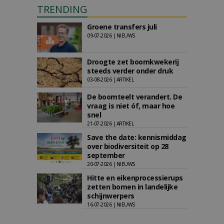
TRENDING
Groene transfers juli
09-07-2026 | NIEUWS
Droogte zet boomkwekerij
steeds verder onder druk
03-08-2026 | ARTIKEL
De boomteelt verandert. De
vraag is niet óf, maar hoe
snel
21-07-2026 | ARTIKEL
Save the date: kennismiddag
over biodiversiteit op 28
september
20-07-2026 | NIEUWS
Hitte en eikenprocessierups
zetten bomen in landelijke
schijnwerpers
16-07-2026 | NIEUWS