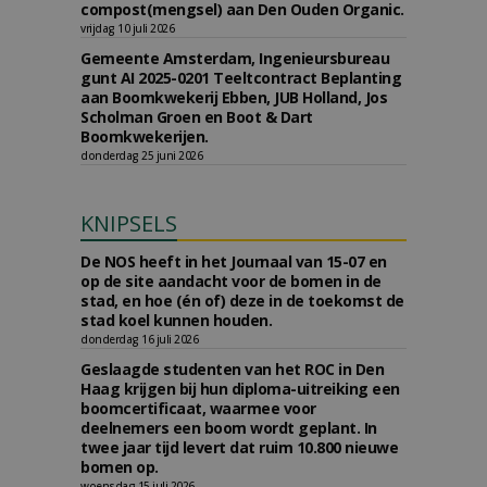
compost(mengsel) aan Den Ouden Organic.
vrijdag 10 juli 2026
Gemeente Amsterdam, Ingenieursbureau
gunt AI 2025-0201 Teeltcontract Beplanting
aan Boomkwekerij Ebben, JUB Holland, Jos
Scholman Groen en Boot & Dart
Boomkwekerijen.
donderdag 25 juni 2026
KNIPSELS
De NOS heeft in het Journaal van 15-07 en
op de site aandacht voor de bomen in de
stad, en hoe (én of) deze in de toekomst de
stad koel kunnen houden.
donderdag 16 juli 2026
Geslaagde studenten van het ROC in Den
Haag krijgen bij hun diploma-uitreiking een
boomcertificaat, waarmee voor
deelnemers een boom wordt geplant. In
twee jaar tijd levert dat ruim 10.800 nieuwe
bomen op.
woensdag 15 juli 2026