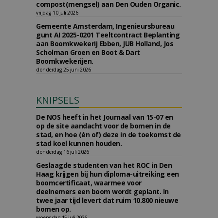
compost(mengsel) aan Den Ouden Organic.
vrijdag 10 juli 2026
Gemeente Amsterdam, Ingenieursbureau
gunt AI 2025-0201 Teeltcontract Beplanting
aan Boomkwekerij Ebben, JUB Holland, Jos
Scholman Groen en Boot & Dart
Boomkwekerijen.
donderdag 25 juni 2026
KNIPSELS
De NOS heeft in het Journaal van 15-07 en
op de site aandacht voor de bomen in de
stad, en hoe (én of) deze in de toekomst de
stad koel kunnen houden.
donderdag 16 juli 2026
Geslaagde studenten van het ROC in Den
Haag krijgen bij hun diploma-uitreiking een
boomcertificaat, waarmee voor
deelnemers een boom wordt geplant. In
twee jaar tijd levert dat ruim 10.800 nieuwe
bomen op.
woensdag 15 juli 2026