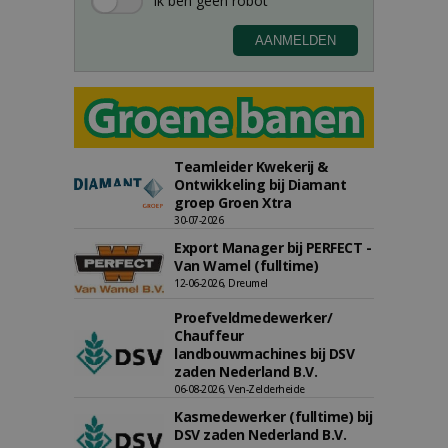
Teamleider Kwekerij &
Ontwikkeling bij Diamant
groep Groen Xtra
30-07-2026
Export Manager bij PERFECT -
Van Wamel (fulltime)
12-06-2026, Dreumel
Proefveldmedewerker/
Chauffeur
landbouwmachines bij DSV
zaden Nederland B.V.
06-08-2026, Ven-Zelderheide
Kasmedewerker (fulltime) bij
DSV zaden Nederland B.V.