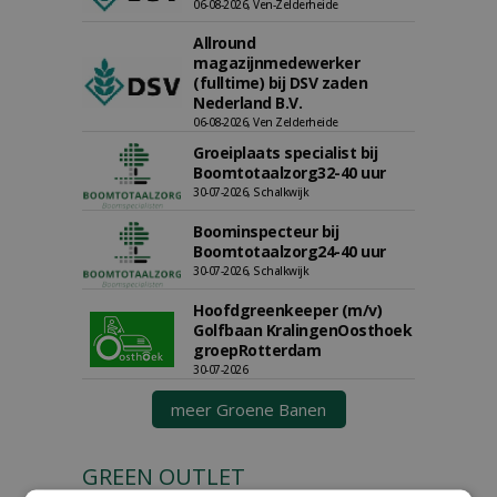
06-08-2026, Ven-Zelderheide
Allround
magazijnmedewerker
(fulltime) bij DSV zaden
Nederland B.V.
06-08-2026, Ven Zelderheide
Groeiplaats specialist bij
Boomtotaalzorg32-40 uur
30-07-2026, Schalkwijk
Boominspecteur bij
Boomtotaalzorg24-40 uur
30-07-2026, Schalkwijk
Hoofdgreenkeeper (m/v)
Golfbaan KralingenOosthoek
groepRotterdam
30-07-2026
meer Groene Banen
GREEN OUTLET