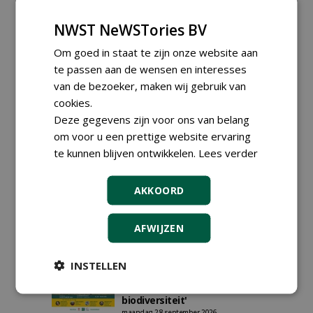
Iedereen kan gratis kleine advertenties
NWST NeWSTories BV
plaatsen via zijn eigen account.
Plaats een gratis advertentie
Om goed in staat te zijn onze website aan
te passen aan de wensen en interesses
van de bezoeker, maken wij gebruik van
AGENDA
cookies.
Vakdag 'All About Annuals'
Deze gegevens zijn voor ons van belang
zet eenjarige planten
om voor u een prettige website ervaring
centraal in Appeltern
te kunnen blijven ontwikkelen.
Lees verder
donderdag 27 augustus 2026
DCM Innovation Expo op 1 en
2 september 2026
AKKOORD
dinsdag 1 september 2026
t/m woensdag 2 september 2026
Data Innovatiedagen
AFWIJZEN
Boomkwekerij bekend
woensdag 9 september 2026
t/m vrijdag 18 september 2026
INSTELLEN
Kennismiddag: 'Natuurlijke
stappen naar meer
biodiversiteit'
maandag 28 september 2026