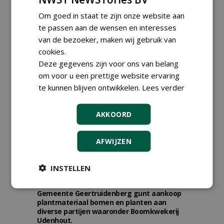
Boomkwekerij op 9 oktober
Om goed in staat te zijn onze website aan
2026
vrijdag 9 oktober 2026
te passen aan de wensen en interesses
van de bezoeker, maken wij gebruik van
cookies.
Deze gegevens zijn voor ons van belang
om voor u een prettige website ervaring
te kunnen blijven ontwikkelen.
Lees verder
AKKOORD
AFWIJZEN
INSTELLEN
TENDERS
Gemeente Geertruidenberg gunt aankoop
plantmateriaal bomen en planten aan
diverse partijen waaronder Boomkwekerij
Udenhout.