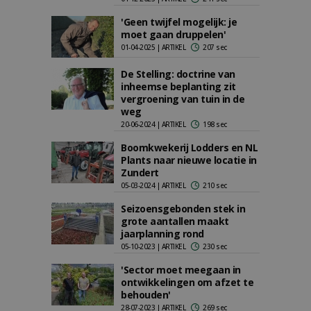
'Geen twijfel mogelijk: je
moet gaan druppelen'
01-04-2025 | ARTIKEL
207 sec
De Stelling: doctrine van
inheemse beplanting zit
vergroening van tuin in de
weg
20-06-2024 | ARTIKEL
198 sec
Boomkwekerij Lodders en NL
Plants naar nieuwe locatie in
Zundert
05-03-2024 | ARTIKEL
210 sec
Seizoensgebonden stek in
grote aantallen maakt
jaarplanning rond
05-10-2023 | ARTIKEL
230 sec
'Sector moet meegaan in
ontwikkelingen om afzet te
behouden'
28-07-2023 | ARTIKEL
269 sec