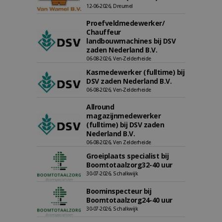
12-06-2026, Dreumel
Proefveldmedewerker/
Chauffeur
landbouwmachines bij DSV
zaden Nederland B.V.
06-08-2026, Ven-Zelderheide
Kasmedewerker (fulltime) bij
DSV zaden Nederland B.V.
06-08-2026, Ven-Zelderheide
Allround
magazijnmedewerker
(fulltime) bij DSV zaden
Nederland B.V.
06-08-2026, Ven Zelderheide
Groeiplaats specialist bij
Boomtotaalzorg32-40 uur
30-07-2026, Schalkwijk
Boominspecteur bij
Boomtotaalzorg24-40 uur
30-07-2026, Schalkwijk