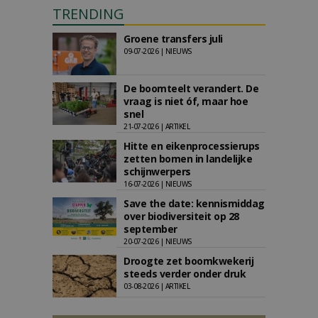
TRENDING
Groene transfers juli
09-07-2026 | NIEUWS
De boomteelt verandert. De
vraag is niet óf, maar hoe
snel
21-07-2026 | ARTIKEL
Hitte en eikenprocessierups
zetten bomen in landelijke
schijnwerpers
16-07-2026 | NIEUWS
Save the date: kennismiddag
over biodiversiteit op 28
september
20-07-2026 | NIEUWS
Droogte zet boomkwekerij
steeds verder onder druk
03-08-2026 | ARTIKEL