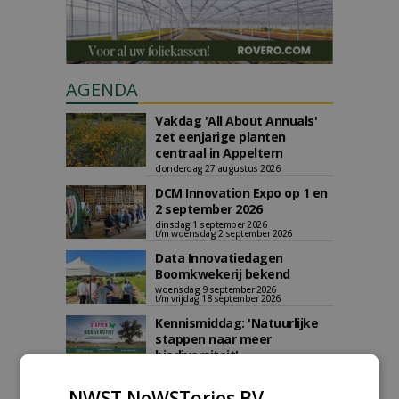
AGENDA
Vakdag 'All About Annuals'
zet eenjarige planten
centraal in Appeltern
donderdag 27 augustus 2026
DCM Innovation Expo op 1 en
2 september 2026
dinsdag 1 september 2026
t/m woensdag 2 september 2026
Data Innovatiedagen
Boomkwekerij bekend
woensdag 9 september 2026
t/m vrijdag 18 september 2026
Kennismiddag: 'Natuurlijke
stappen naar meer
biodiversiteit'
maandag 28 september 2026
NWST NeWSTories BV
Landelijke Jongerendag