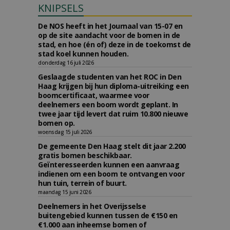
KNIPSELS
De NOS heeft in het Journaal van 15-07 en
op de site aandacht voor de bomen in de
stad, en hoe (én of) deze in de toekomst de
stad koel kunnen houden.
donderdag 16 juli 2026
Geslaagde studenten van het ROC in Den
Haag krijgen bij hun diploma-uitreiking een
boomcertificaat, waarmee voor
deelnemers een boom wordt geplant. In
twee jaar tijd levert dat ruim 10.800 nieuwe
bomen op.
woensdag 15 juli 2026
De gemeente Den Haag stelt dit jaar 2.200
gratis bomen beschikbaar.
Geïnteresseerden kunnen een aanvraag
indienen om een boom te ontvangen voor
hun tuin, terrein of buurt.
maandag 15 juni 2026
Deelnemers in het Overijsselse
buitengebied kunnen tussen de €150 en
€1.000 aan inheemse bomen of