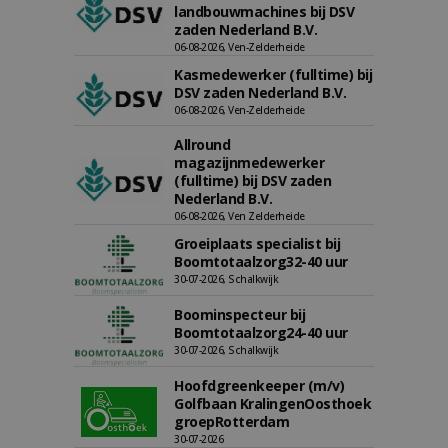
landbouwmachines bij DSV
zaden Nederland B.V.
06-08-2026, Ven-Zelderheide
Kasmedewerker (fulltime) bij
DSV zaden Nederland B.V.
06-08-2026, Ven-Zelderheide
Allround
magazijnmedewerker
(fulltime) bij DSV zaden
Nederland B.V.
06-08-2026, Ven Zelderheide
Groeiplaats specialist bij
Boomtotaalzorg32-40 uur
30-07-2026, Schalkwijk
Boominspecteur bij
Boomtotaalzorg24-40 uur
30-07-2026, Schalkwijk
Hoofdgreenkeeper (m/v)
Golfbaan KralingenOosthoek
groepRotterdam
30-07-2026