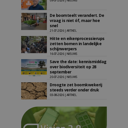
09-07-2026 | NIEUWS
De boomteelt verandert. De
vraag is niet óf, maar hoe
snel
21-07-2026 | ARTIKEL
Hitte en eikenprocessierups
zetten bomen in landelijke
schijnwerpers
16-07-2026 | NIEUWS
Save the date: kennismiddag
over biodiversiteit op 28
september
20-07-2026 | NIEUWS
Droogte zet boomkwekerij
steeds verder onder druk
03-08-2026 | ARTIKEL