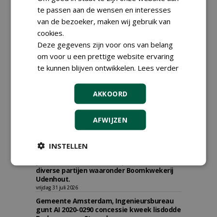
te passen aan de wensen en interesses
van de bezoeker, maken wij gebruik van
cookies.
Deze gegevens zijn voor ons van belang
om voor u een prettige website ervaring
te kunnen blijven ontwikkelen.
Lees verder
AKKOORD
AFWIJZEN
TENDERS
INSTELLEN
Gemeente Geertruidenberg gunt aankoop
plantmateriaal bomen en planten aan
diverse partijen waaronder Boomkwekerij
Udenhout.
vrijdag 31 juli 2026
Gemeente Amsterdam, Ingenieursbureau
gunt AI 2020-0290 concessie kweek lisdodde